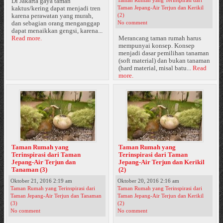
Taman Rumah yang Terinspirasi dari
Di Jakarta gaya taman
Taman Jepang-Air Terjun dan Kerikil
kaktus/kering dapat menjadi tren
(2)
karena perawatan yang murah,
No comment
dan sebagian orang menganggap
dapat menaikkan gengsi, karena...
Read more.
Merancang taman rumah harus
mempunyai konsep. Konsep
menjadi dasar pemilihan tanaman
(soft material) dan bukan tanaman
(hard material, misal batu...
Read
more.
Taman Rumah yang
Taman Rumah yang
Terinspirasi dari Taman
Terinspirasi dari Taman
Jepang-Air Terjun dan
Jepang-Air Terjun dan Kerikil
Tanaman (3)
(2)
Oktober 21, 2016 2:19 am
Oktober 20, 2016 2:16 am
Taman Rumah yang Terinspirasi dari
Taman Rumah yang Terinspirasi dari
Taman Jepang-Air Terjun dan Tanaman
Taman Jepang-Air Terjun dan Kerikil
(3)
(2)
No comment
No comment