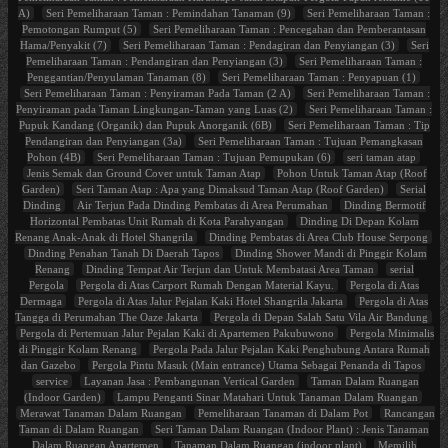
A)
Seri Pemeliharaan Taman : Pemindahan Tanaman (9)
Seri Pemeliharaan Taman :
Pemotongan Rumput (5)
Seri Pemeliharaan Taman : Pencegahan dan Pemberantasan
Hama/Penyakit (7)
Seri Pemeliharaan Taman : Pendagiran dan Penyiangan (3)
Seri
Pemeliharaan Taman : Pendangiran dan Penyiangan (3)
Seri Pemeliharaan Taman :
Penggantian/Penyulaman Tanaman (8)
Seri Pemeliharaan Taman : Penyapuan (1)
Seri Pemeliharaan Taman : Penyiraman Pada Taman (2 A)
Seri Pemeliharaan Taman :
Penyiraman pada Taman Lingkungan-Taman yang Luas (2)
Seri Pemeliharaan Taman :
Pupuk Kandang (Organik) dan Pupuk Anorganik (6B)
Seri Pemeliharaan Taman : Tip
Pendangiran dan Penyiangan (3a)
Seri Pemeliharaan Taman : Tujuan Pemangkasan
Pohon (4B)
Seri Pemeliharaan Taman : Tujuan Pemupukan (6)
seri taman atap
Jenis Semak dan Ground Cover untuk Taman Atap
Pohon Untuk Taman Atap (Roof
Garden)
Seri Taman Atap : Apa yang Dimaksud Taman Atap (Roof Garden)
Serial
Dinding
Air Terjun Pada Dinding Pembatas di Area Perumahan
Dinding Bermotif
Horizontal Pembatas Unit Rumah di Kota Parahyangan
Dinding Di Depan Kolam
Renang Anak-Anak di Hotel Shangrila
Dinding Pembatas di Area Club House Serpong
Dinding Penahan Tanah Di Daerah Tapos
Dinding Shower Mandi di Pinggir Kolam
Renang
Dinding Tempat Air Terjun dan Untuk Membatasi Area Taman
serial
Pergola
Pergola di Atas Carport Rumah Dengan Material Kayu.
Pergola di Atas
Dermaga
Pergola di Atas Jalur Pejalan Kaki Hotel Shangrila Jakarta
Pergola di Atas
Tangga di Perumahan The Oaze Jakarta
Pergola di Depan Salah Satu Vila Air Bandung
Pergola di Pertemuan Jalur Pejalan Kaki di Apartemen Pakubuwono
Pergola Minimalis
di Pinggir Kolam Renang
Pergola Pada Jalur Pejalan Kaki Penghubung Antara Rumah
dan Gazebo
Pergola Pintu Masuk (Main entrance) Utama Sebagai Penanda di Tapos
service
Layanan Jasa : Pembangunan Vertical Garden
Taman Dalam Ruangan
(Indoor Garden)
Lampu Penganti Sinar Matahari Untuk Tanaman Dalam Ruangan
Merawat Tanaman Dalam Ruangan
Pemeliharaan Tanaman di Dalam Pot
Rancangan
Taman di Dalam Ruangan
Seri Taman Dalam Ruangan (Indoor Plant) : Jenis Tanaman
Dalam Ruangan Apartemen
Tanaman Dalam Ruangan (indoor plant)
Memilih