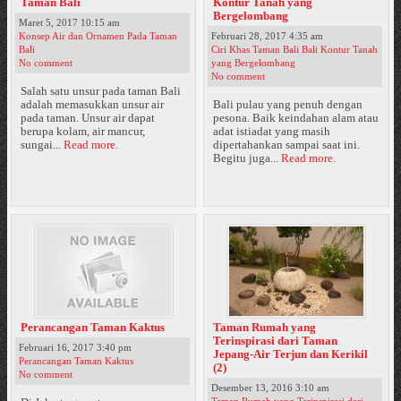
Taman Bali
Kontur Tanah yang
Bergelombang
Maret 5, 2017 10:15 am
Konsep Air dan Ornamen Pada Taman
Februari 28, 2017 4:35 am
Bali
Ciri Khas Taman Bali Bali Kontur Tanah
No comment
yang Bergelombang
No comment
Salah satu unsur pada taman Bali
adalah memasukkan unsur air
Bali pulau yang penuh dengan
pada taman. Unsur air dapat
pesona. Baik keindahan alam atau
berupa kolam, air mancur,
adat istiadat yang masih
sungai...
Read more.
dipertahankan sampai saat ini.
Begitu juga...
Read more.
Perancangan Taman Kaktus
Taman Rumah yang
Terinspirasi dari Taman
Februari 16, 2017 3:40 pm
Jepang-Air Terjun dan Kerikil
Perancangan Taman Kaktus
(2)
No comment
Desember 13, 2016 3:10 am