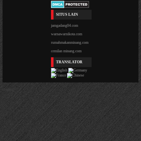
SITUS LAIN
jamgadang04.com
warnawarnikota.com
rumahmakanminang.com
cemilan minang.com
TRANSLATOR
center>