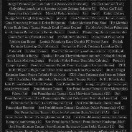
Dengan Perancangan Lidah Mertua (Sanseviera trifasciata)
Pohon Glodokan Tiang
(Polyalthea longifolia) di Samping Kolom Gedung Rektorat UI
Sebab Cat Tidak
Sempurna Pada Tembok
Material Pada Lansekap
Cat
opini
Opini : Bahaya
Tangga Satu Langkah (single step)
pohon
Cara Menanam Pohon di Taman Rumah
Cara Merancang Pohon di Dekat Bangunan
Pohon Menurut Feng Shui
Tip Membeli
Pohon Buah Untuk Taman Rumah Kecil (Taman Depan)
Tip Membeli Pohon Pelindung
untuk Taman Rumah Kecil (Taman Depan)
Produk
Planter Bag Untuk Tanaman dan
Taman Vertikal (Vertical Garden)
Produk Hard Material
Aquaproof Pelapis Anti
Rembes dan Bocor
Lapisan Pelindung Kayu Durable PT Propan Raya
Produk
Tanaman Lansekap (Soft Material)
Pengantar Produk Tanaman Lansekap (Soft
Material)
Produk : Bonsai
Produk : Krisan (Chrysanthemum indicum) Kelopak
Penuh Mahkota Bunga
Produk : Krisan (Chrysanthemum indicum): Kelopak dengan
Satu Lapis Mahkota Bunga
Produk : Melati Kosta (Brunfelsia Calycina)
Produk :
Rumput (grass)
Produk : Tanaman Pucuk Merah (Syzygium Campanulatum)
RTH
RTH : Bagian – Bagian Jalur Jalan Kendaraan dan Jalur Pejalan Kaki
RTH : Fungsi
Tanaman Untuk Ruang Terbuka Hijau Kota
RTH : Jenis Tanaman dan Serapan Polusi
RTH : Kesalahan Memilih Pohon Peneduh Untuk Tempat Parkir
RTH : Kriteria dan
Jenis Pohon Peneduh Untuk Parkir
Seri Pemeliharaan
menghilangkan gulma dengan
cara konvensional
Pemeliharaan Taman
Seri Pemeliharaan Taman : Cara Memangkas
Pohon (4a)
Seri Pemeliharaan Taman : Cara Menyiram Tanaman (2B)
Seri
Pemeliharaan Taman : Cara Pemotongan Rumput Pada Taman Kecil dan Luas (5a)
Seri
Pemeliharaan Taman : Cara Pemupukan (6a)
Seri Pemeliharaan Taman : Dosis
Pemupukan Rumput
Seri Pemeliharaan Taman : Kesalahan Dalam Pemupukan (6 C)
Seri Pemeliharaan Taman : Obat Pemberantasan Hama/Penyakit (7A)
Seri
Pemeliharaan Taman : Pemangkasan Semak (4)
Seri Pemeliharaan Taman : Pembuatan
Kompos (composting) 10
Seri Pemeliharaan Taman : Pemeliharaan Hardscape-Jalan
Seri Pemeliharaan Taman : Pemeliharaan Hardscape-Jalan Parkir Kananl (11)
Seri
Pemeliharaan Taman : Pemeliharaan Hardscape-Jalan setapak-Pergola-Papan reklame (11