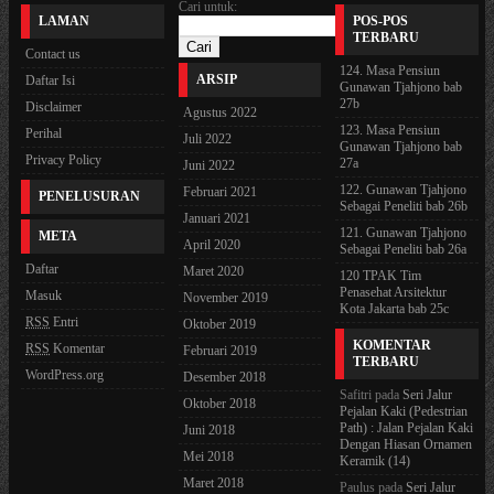
Cari untuk:
LAMAN
POS-POS
TERBARU
Contact us
124. Masa Pensiun
ARSIP
Daftar Isi
Gunawan Tjahjono bab
27b
Disclaimer
Agustus 2022
123. Masa Pensiun
Perihal
Juli 2022
Gunawan Tjahjono bab
Privacy Policy
27a
Juni 2022
122. Gunawan Tjahjono
Februari 2021
PENELUSURAN
Sebagai Peneliti bab 26b
Januari 2021
121. Gunawan Tjahjono
META
April 2020
Sebagai Peneliti bab 26a
Daftar
Maret 2020
120 TPAK Tim
Penasehat Arsitektur
Masuk
November 2019
Kota Jakarta bab 25c
RSS
Entri
Oktober 2019
KOMENTAR
RSS
Komentar
Februari 2019
TERBARU
WordPress.org
Desember 2018
Safitri
pada
Seri Jalur
Oktober 2018
Pejalan Kaki (Pedestrian
Path) : Jalan Pejalan Kaki
Juni 2018
Dengan Hiasan Ornamen
Mei 2018
Keramik (14)
Maret 2018
Paulus
pada
Seri Jalur