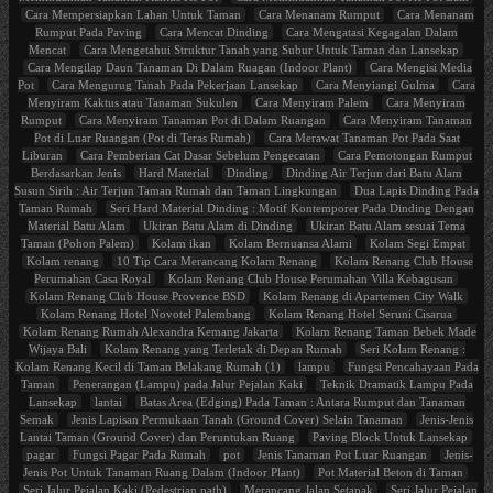
Cara Mempersiapkan Lahan Untuk Taman
Cara Menanam Rumput
Cara Menanam
Rumput Pada Paving
Cara Mencat Dinding
Cara Mengatasi Kegagalan Dalam
Mencat
Cara Mengetahui Struktur Tanah yang Subur Untuk Taman dan Lansekap
Cara Mengilap Daun Tanaman Di Dalam Ruagan (Indoor Plant)
Cara Mengisi Media
Pot
Cara Mengurug Tanah Pada Pekerjaan Lansekap
Cara Menyiangi Gulma
Cara
Menyiram Kaktus atau Tanaman Sukulen
Cara Menyiram Palem
Cara Menyiram
Rumput
Cara Menyiram Tanaman Pot di Dalam Ruangan
Cara Menyiram Tanaman
Pot di Luar Ruangan (Pot di Teras Rumah)
Cara Merawat Tanaman Pot Pada Saat
Liburan
Cara Pemberian Cat Dasar Sebelum Pengecatan
Cara Pemotongan Rumput
Berdasarkan Jenis
Hard Material
Dinding
Dinding Air Terjun dari Batu Alam
Susun Sirih : Air Terjun Taman Rumah dan Taman Lingkungan
Dua Lapis Dinding Pada
Taman Rumah
Seri Hard Material Dinding : Motif Kontemporer Pada Dinding Dengan
Material Batu Alam
Ukiran Batu Alam di Dinding
Ukiran Batu Alam sesuai Tema
Taman (Pohon Palem)
Kolam ikan
Kolam Bernuansa Alami
Kolam Segi Empat
Kolam renang
10 Tip Cara Merancang Kolam Renang
Kolam Renang Club House
Perumahan Casa Royal
Kolam Renang Club House Perumahan Villa Kebagusan
Kolam Renang Club House Provence BSD
Kolam Renang di Apartemen City Walk
Kolam Renang Hotel Novotel Palembang
Kolam Renang Hotel Seruni Cisarua
Kolam Renang Rumah Alexandra Kemang Jakarta
Kolam Renang Taman Bebek Made
Wijaya Bali
Kolam Renang yang Terletak di Depan Rumah
Seri Kolam Renang :
Kolam Renang Kecil di Taman Belakang Rumah (1)
lampu
Fungsi Pencahayaan Pada
Taman
Penerangan (Lampu) pada Jalur Pejalan Kaki
Teknik Dramatik Lampu Pada
Lansekap
lantai
Batas Area (Edging) Pada Taman : Antara Rumput dan Tanaman
Semak
Jenis Lapisan Permukaan Tanah (Ground Cover) Selain Tanaman
Jenis-Jenis
Lantai Taman (Ground Cover) dan Peruntukan Ruang
Paving Block Untuk Lansekap
pagar
Fungsi Pagar Pada Rumah
pot
Jenis Tanaman Pot Luar Ruangan
Jenis-
Jenis Pot Untuk Tanaman Ruang Dalam (Indoor Plant)
Pot Material Beton di Taman
Seri Jalur Pejalan Kaki (Pedestrian path)
Merancang Jalan Setapak
Seri Jalur Pejalan