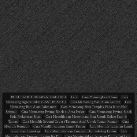
BUKU PROF. GUNAWAN TJAHJONO
Cara
Cara Memangkas Pohon
Cara
Memasang Agrerat Sikat (CAST IN-SITU)
Cara Memasang Batu Alam Andesit
Cara
Memasang Batu Alam Palimanan
Cara Memasang Batu Templek Pada Jalur Jalan
Setapak
Cara Memasang Paving Block di Area Parkir
Cara Memasang Paving Block
Pada Perkerasan Jalan
Cara Memilih dan Memelihara Ikan Untuk Kolam Ikan di
Taman
Cara Memilih Ground Cover (Tanaman Alas) Untuk Taman Rumah
Cara
Memilih Rumput
Cara Memilih Rumput Untuk Taman
Cara Memilih Tanaman Untuk
Taman dan Lansekap
Cara Memindahkan Tanaman Dari Polybag ke Pot
Cara
Memindahkan Tanaman Kaktus Ke Pot
Cara Memindahkan Tanaman Pot Ke Pot Lain