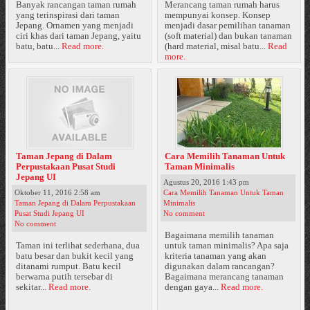
Banyak rancangan taman rumah
Merancang taman rumah harus
yang terinspirasi dari taman
mempunyai konsep. Konsep
Jepang. Ornamen yang menjadi
menjadi dasar pemilihan tanaman
ciri khas dari taman Jepang, yaitu
(soft material) dan bukan tanaman
batu, batu...
Read more.
(hard material, misal batu...
Read
more.
Taman Jepang di Dalam
Cara Memilih Tanaman Untuk
Perpustakaan Pusat Studi
Taman Minimalis
Jepang UI
Agustus 20, 2016 1:43 pm
Oktober 11, 2016 2:58 am
Cara Memilih Tanaman Untuk Taman
Taman Jepang di Dalam Perpustakaan
Minimalis
Pusat Studi Jepang UI
No comment
No comment
Bagaimana memilih tanaman
Taman ini terlihat sederhana, dua
untuk taman minimalis? Apa saja
batu besar dan bukit kecil yang
kriteria tanaman yang akan
ditanami rumput. Batu kecil
digunakan dalam rancangan?
berwarna putih tersebar di
Bagaimana merancang tanaman
sekitar...
Read more.
dengan gaya...
Read more.