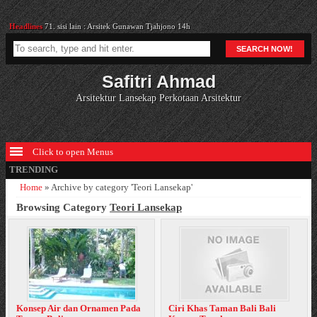
Headlines
71. sisi lain : Arsitek Gunawan Tjahjono 14h
Headlines
41. Murid bab 8c Kemas Ridwan Kurniawan
SEARCH NOW!
Headlines
Cara Memilih Ground Cover (Tanaman Alas) Untuk Taman Rumah
Headlines
Pergola di Atas Dermaga
Safitri Ahmad
Headlines
88 Renovasi Pastoran Gereja Theresia Jakarta bab 19b
Headlines
71. sisi lain : Arsitek Gunawan Tjahjono 14h
Arsitektur Lansekap Perkotaan Arsitektur
Click to open Menus
TRENDING
Home
»
Archive by category 'Teori Lansekap'
Browsing Category
Teori Lansekap
Konsep Air dan Ornamen Pada
Ciri Khas Taman Bali Bali