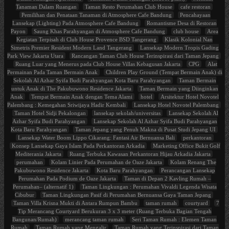
Tanaman Dalam Ruangan
Taman Resto Perumahan Club House
cafe restoran
Pemilihan dan Penataan Tanaman di Atmosphere Cafe Bandung
Pencahayaan
Lansekap (Lighting) Pada Atmosphere Cafe Bandung
Romantisme Desa di Restoran
Payon
Saung Khas Parahyangan di Atmosphere Cafe Bandung
club house
Area
Kegiatan Terpisah di Club House Provence BSD Tangerang
Klasik Kolonial Nan
Simetris Premier Resident Modern Land Tangerang
Lansekap Modern Tropis Gading
Park View Jakarta Utara
Rancangan Taman Club House Terinspirasi dari Taman Jepang
Ruang Luar yang Menerus pada Club House Villas Kebagusan Jakarta
CPG
Alat
Permainan Pada Taman Bermain Anak
Children Play Ground (Tempat Bermain Anak) di
Sekolah Al Azhar Syifa Budi Parahyangan Kota Baru Parahyangan
Taman Bermain
untuk Anak di The Pakubuwono Residence Jakarta
Taman Bermain yang Diinginkan
Anak
Tempat Bermain Anak dengan Tema Alami
hotel
Arsitektur Hotel Novotel
Palembang : Kemegahan Sriwijaya Hadir Kembali
Lansekap Hotel Novotel Palembang
Taman Hotel Sidji Pekalongan
lansekap sekolah/universitas
Lansekap Sekolah Al
Azhar Syifa Budi Parahyangan
Lansekap Sekolah Al Azhar Syifa Budi Parahyangan
Kota Baru Parahyangan
Taman Jepang yang Penuh Makna di Pusat Studi Jepang UI
Lansekap Water Boom Lippo Cikarang: Fantasi Air Bernuansa Bali
perkantoran
Konsep Lansekap Gaya Islam Pada Perkantoran Arkadia
Marketing Office Bukit Golf
Mediterania Jakarta
Ruang Terbuka Kawasan Perkantoran Hijau Arkadia Jakarta
perumahan
Kolam Linier Pada Perumahan de Oaze Jakarta
Kolam Renang The
Pakubuwono Residence Jakarta
Kota Baru Parahyangan
Perancangan Lansekap
Perumahan Pada Podium de Oaze Jakarta
Taman di Depan 2 Kavling Rumah –
Perumahan– (alternatif 1)
Taman Lingkungan : Perumahan Vivaldi Legenda Wisata
Cibubur
Taman Lingkungan Pasif di Perumahan Bernuansa Gaya Taman Jepang
Taman Villa Krisna Mukti di Antara Rumpun Bambu
taman rumah
courtyard
7
Tip Merancang Courtyard Berukuran 3 x 3 meter (Ruang Terbuka Bagian Tengah
Bangunan/Rumah)
merancang taman rumah
Seri Taman Rumah : Elemen Taman
Rumah
Taman Rumah yang Mengalir
Taman Rumah yang Terinspirasi dari Taman