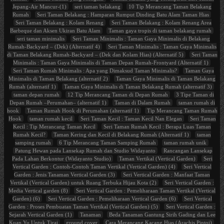
Jepang-Air Mancur-(1)
seri taman belakang
10 Tip Merancang Taman Belakang
Rumah
Seri Taman Belakang : Hamparan Rumput Dinding Batu Alam Taman Hias
Seri Taman Belakang : Kolam Renang
Seri Taman Belakang : Kolam Renang Area
Barbeque dan Aksen Ukiran Batu Alam
Taman gaya tropis di taman belakang rumah
seri taman minimalis
Seri Taman Minimalis : Taman Gaya Minimalis di Belakang
Rumah-Backyard – (Dek) (Alternatif 4)
Seri Taman Minimalis : Taman Gaya Minimalis
di Taman Belakang Rumah-Backyard – (Dek dan Kolam Hias) (Alternatif 5)
Seri Taman
Minimalis : Taman Gaya Minimalis di Taman Depan Rumah-Frontyard (Alternatif 1)
Seri Taman Rumah Minimalis : Apa yang Dimaksud Taman Minimalis?
Taman Gaya
Minimalis di Taman Belakang (alternatif 2)
Taman Gaya Minimalis di Taman Belakang
Rumah (alternatif 1)
Taman Gaya Minimalis di Taman Belakang Rumah (alternatif 3)
taman depan rumah
12 Tip Merancang Taman di Depan Rumah
3 Tipe Taman di
Depan Rumah –Perumahan– (alternatif 1)
Taman di Dalam Rumah
taman rumah di
hook
Taman Rumah Hook di Perumahan (alternatif 1)
Tip Merancang Taman Rumah
Hook
taman rumah kecil
Seri Taman Kecil : Taman Kecil Nan Elegan
Seri Taman
Kecil : Tip Merancang Taman Kecil
Seri Taman Rumah Kecil : Berapa Luas Taman
Rumah Kecil?
Taman Kering dan Kecil di Belakang Rumah (Alternatif 1)
taman
samping rumah
6 Tip Merancang Taman Samping Rumah
taman rumah unik
Patung Hewan pada Lansekap Rumah dan Studio Widayanto
Rancangan Lansekap
Pada Lahan Berkontur (Widayanto Studio)
Taman Vertikal (Vertical Garden)
Seri
Vertical Garden : Contoh-Contoh Taman Vertikal (Vertical Garden) (4)
Seri Vertical
Garden : Jenis Tanaman Vertical Garden (3)
Seri Vertical Garden : Manfaat Taman
Vertikal (Vertical Garden) untuk Ruang Terbuka Hijau Kota (2)
Seri Vertical Garden :
Media Vertical garden (8)
Seri Vertical Garden : Pemeliharaan Taman Vertikal (Vertical
Garden) (6)
Seri Vertical Garden : Pemeliharaan Vertical Garden (6)
Seri Vertical
Garden : Proses Pembuatan Taman Vertikal (Vertical Garden) (5)
Seri Vertical Garden :
Sejarah Vertical Garden (1)
Tanaman
Beda Tanaman Gantung Sirih Gading dan Lee
Kuan Yu Untuk Tirai
ground cover
Cara Merancang Kacang Hias (Arachis Pintoi)