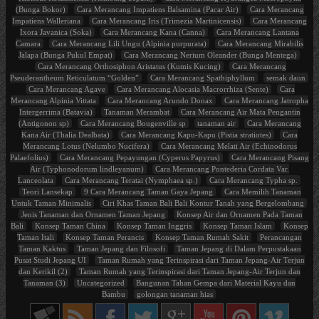
(Bunga Bokor)
Cara Merancang Impatiens Balsamina (Pacar Air)
Cara Merancang
Impatiens Walleriana
Cara Merancang Iris (Trimezia Martinicensis)
Cara Merancang
Ixora Javanica (Soka)
Cara Merancang Kana (Canna)
Cara Merancang Lantana
Camara
Cara Merancang Lili Ungu (Alpinia purpurata)
Cara Merancang Mirabilis
Jalapa (Bunga Pukul Empat)
Cara Merancang Nerium Oleander (Bunga Mentega)
Cara Merancang Orthosiphon Aristatus (Kumis Kucing)
Cara Merancang
Pseuderantheum Reticulatum “Golden”
Cara Merancang Spathiphyllum
semak daun
Cara Merancang Agave
Cara Merancang Alocasia Macrorrhiza (Sente)
Cara
Merancang Alpinia Vittata
Cara Merancang Arundo Donax
Cara Merancang Jatropha
Intergerrima (Batavia)
Tanaman Merambat
Cara Merancang Air Mata Pengantin
(Antigonon sp)
Cara Merancang Bougenville sp
tanaman air
Cara Merancang
Kana Air (Thalia Dealbata)
Cara Merancang Kapu-Kapu (Pistia stratiotes)
Cara
Merancang Lotus (Nelumbo Nucifera)
Cara Merancang Melati Air (Echinodorus
Palaefolius)
Cara Merancang Pepayungan (Cyperus Papyrus)
Cara Merancang Pisang
Air (Typhonodorum lindleyanum)
Cara Merancang Pontederia Cordata Var.
Lanceolata
Cara Merancang Teratai (Nymphaea sp.)
Cara Merancang Typha sp.
Teori Lansekap
9 Cara Merancang Taman Gaya Jepang
Cara Memilih Tanaman
Untuk Taman Minimalis
Ciri Khas Taman Bali Bali Kontur Tanah yang Bergelombang
Jenis Tanaman dan Ornamen Taman Jepang
Konsep Air dan Ornamen Pada Taman
Bali
Konsep Taman China
Konsep Taman Inggris
Konsep Taman Islam
Konsep
Taman Itali
Konsep Taman Perancis
Konsep Taman Rumah Sakit
Perancangan
Taman Kaktus
Taman Jepang dan Filosofi
Taman Jepang di Dalam Perpustakaan
Pusat Studi Jepang UI
Taman Rumah yang Terinspirasi dari Taman Jepang-Air Terjun
dan Kerikil (2)
Taman Rumah yang Terinspirasi dari Taman Jepang-Air Terjun dan
Tanaman (3)
Uncategorized
Bangunan Tahan Gempa dari Material Kayu dan
Bambu
golongan tanaman hias