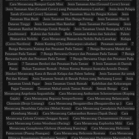
Cara Merancang Rumput Gajah Mini
Jenis Tamanan Alas (Ground Cover) Invasi
Jenis Tamanan Alas (Ground Cover) yang Pertumbuhannya Lambat.
Jenis-Jenis Pelapis
Tanah (Ground Cover) Tanaman
Jenis Tanaman Hias Air Pengisi Kolam
Jenis
Tanaman Hias Buah
Jenis Tanaman Hias Bunga Potong
Jenis Tanaman Hias di
Dataran Tinggi
Jenis Tanaman Hias Rambat
Jenis Tanaman Pot Gantung
Jenis
Tanaman Rambat Berbunga Untuk Pergola
Jenis Tanaman Untuk Ruangan AC (Air
Conditioner)
Kaktus dan Sukulen
Beda Tanaman Kaktus dan Sukulen
Palem
Bismarckia Nobilis
Cara Merancang Bismarckia Nobilis Pada Lansekap
Kelapa
(Cocos Nucifera)
Palem Kuning (Chrysalidocarpus cabadae)
Penataan tanaman
7
Bunga Berwarna Kuning dan Penataan Pada Taman
7 Bunga Berwarna Merah dan
Penataan Pada Taman
7 Bunga Berwarna Oranye dan Penataan Pada Taman
7 Bunga
Berwarna Putih dan Penataan Pada Taman
7 Bunga Berwarna Ungu dan Penataan Pada
Taman
7 Tanaman Berduri dan Penataan Pada Taman
9 Jenis Tanaman di Daerah
Panas
Bukan Tanaman Rumah : Pohon Kurma Rumput Australia Arundo Donax
Hindari Merancang Kana di Bawah Kelapa dan Palem Sadeng
Jenis Tanaman Air untuk
Pot dan Kolam
Jenis Tanaman Semak di Bawah Pohon yang Berbatang Lurus
Jenis
Tanaman Untuk Pagar
Jenis Tanaman Untuk Rumah
Kelebihan dan Kekurangan
Pagar Tanaman
Tanaman Mahal untuk Taman Rumah
Semak Bunga
Cara
Merancang Angelonia Angustifolia
Cara Merancang Anthurium Scherzerianum (Kuping
Gajah)
Cara Merancang Begonia Semperflorens
Cara Merancang Belamcanda
Chinensis (Brojo Lintang)
Cara Merancang Bougainvillea (Bougainvillea sp.)
Cara
Merancang Brunfelsia Calycina (Melati Kosta)
Cara Merancang Caesalpinia Pulcherrima
(Kembang Merak)
Cara Merancang Catharanthus Roseus (Tapak Dara)
Cara
Merancang Celosia Cristata (Jengger Ayam)
Cara Merancang Chrisantemum (Krisan)
Cara Merancang Costus Woodsoni (Pacing)
Cara Merancang Euphorbia Milii
Cara
Merancang Gomphrena Globosa (Kembang Kancing)
Cara Merancang Heliconia
Psittacorum (Pisang-Pisangan)
Cara Merancang Heliconia Rostrata
Cara Merancang
Hibiscus Rosasinensis (Kembang Sepatu)
Cara Merancang Hydrangea Macrophylla