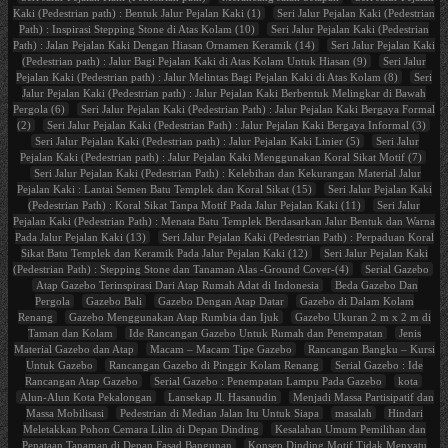
Kaki (Pedestrian path) : Bentuk Jalur Pejalan Kaki (1)
Seri Jalur Pejalan Kaki (Pedestrian
Path) : Inspirasi Stepping Stone di Atas Kolam (10)
Seri Jalur Pejalan Kaki (Pedestrian
Path) : Jalan Pejalan Kaki Dengan Hiasan Ornamen Keramik (14)
Seri Jalur Pejalan Kaki
(Pedestrian path) : Jalur Bagi Pejalan Kaki di Atas Kolam Untuk Hiasan (9)
Seri Jalur
Pejalan Kaki (Pedestrian path) : Jalur Melintas Bagi Pejalan Kaki di Atas Kolam (8)
Seri
Jalur Pejalan Kaki (Pedestrian path) : Jalur Pejalan Kaki Berbentuk Melingkar di Bawah
Pergola (6)
Seri Jalur Pejalan Kaki (Pedestrian Path) : Jalur Pejalan Kaki Bergaya Formal
(2)
Seri Jalur Pejalan Kaki (Pedestrian Path) : Jalur Pejalan Kaki Bergaya Informal (3)
Seri Jalur Pejalan Kaki (Pedestrian path) : Jalur Pejalan Kaki Linier (5)
Seri Jalur
Pejalan Kaki (Pedestrian path) : Jalur Pejalan Kaki Menggunakan Koral Sikat Motif (7)
Seri Jalur Pejalan Kaki (Pedestrian Path) : Kelebihan dan Kekurangan Material Jalur
Pejalan Kaki : Lantai Semen Batu Templek dan Koral Sikat (15)
Seri Jalur Pejalan Kaki
(Pedestrian Path) : Koral Sikat Tanpa Motif Pada Jalur Pejalan Kaki (11)
Seri Jalur
Pejalan Kaki (Pedestrian Path) : Menata Batu Templek Berdasarkan Jalur Bentuk dan Warna
Pada Jalur Pejalan Kaki (13)
Seri Jalur Pejalan Kaki (Pedestrian Path) : Perpaduan Koral
Sikat Batu Templek dan Keramik Pada Jalur Pejalan Kaki (12)
Seri Jalur Pejalan Kaki
(Pedestrian Path) : Stepping Stone dan Tanaman Alas -Ground Cover-(4)
Serial Gazebo
Atap Gazebo Terinspirasi Dari Atap Rumah Adat di Indonesia
Beda Gazebo Dan
Pergola
Gazebo Bali
Gazebo Dengan Atap Datar
Gazebo di Dalam Kolam
Renang
Gazebo Menggunakan Atap Rumbia dan Ijuk
Gazebo Ukuran 2 m x 2 m di
Taman dan Kolam
Ide Rancangan Gazebo Untuk Rumah dan Penempatan
Jenis
Material Gazebo dan Atap
Macam – Macam Tipe Gazebo
Rancangan Bangku – Kursi
Untuk Gazebo
Rancangan Gazebo di Pinggir Kolam Renang
Serial Gazebo : Ide
Rancangan Atap Gazebo
Serial Gazebo : Penempatan Lampu Pada Gazebo
kota
Alun-Alun Kota Pekalongan
Lansekap Jl. Hasanudin
Menjadi Massa Partisipatif dan
Massa Mobilisasi
Pedestrian di Median Jalan Itu Untuk Siapa
masalah
Hindari
Meletakkan Pohon Cemara Lilin di Depan Dinding
Kesalahan Umum Pemilihan dan
Penataan Tanaman di Depan Fasad Bangunan
Konsep Dinding Motif Tidak Menyatu