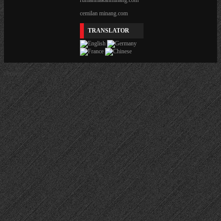
rumahmakanminang.com
cemilan minang.com
TRANSLATOR
center>