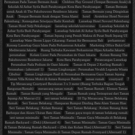
Permainan Pada Taman Bermain Anak
Children Play Ground (Tempat Bermain Anak) di
Sekolah Al Azhar Syifa Budi Parahyangan Kota Baru Parahyangan
Taman Bermain
untuk Anak di The Pakubuwono Residence Jakarta
Taman Bermain yang Diinginkan
Anak
Tempat Bermain Anak dengan Tema Alami
hotel
Arsitektur Hotel Novotel
Palembang : Kemegahan Sriwijaya Hadir Kembali
Lansekap Hotel Novotel Palembang
Taman Hotel Sidji Pekalongan
lansekap sekolah/universitas
Lansekap Sekolah Al
Azhar Syifa Budi Parahyangan
Lansekap Sekolah Al Azhar Syifa Budi Parahyangan
Kota Baru Parahyangan
Taman Jepang yang Penuh Makna di Pusat Studi Jepang UI
Lansekap Water Boom Lippo Cikarang: Fantasi Air Bernuansa Bali
perkantoran
Konsep Lansekap Gaya Islam Pada Perkantoran Arkadia
Marketing Office Bukit Golf
Mediterania Jakarta
Ruang Terbuka Kawasan Perkantoran Hijau Arkadia Jakarta
perumahan
Kolam Linier Pada Perumahan de Oaze Jakarta
Kolam Renang The
Pakubuwono Residence Jakarta
Kota Baru Parahyangan
Perancangan Lansekap
Perumahan Pada Podium de Oaze Jakarta
Taman di Depan 2 Kavling Rumah –
Perumahan– (alternatif 1)
Taman Lingkungan : Perumahan Vivaldi Legenda Wisata
Cibubur
Taman Lingkungan Pasif di Perumahan Bernuansa Gaya Taman Jepang
Taman Villa Krisna Mukti di Antara Rumpun Bambu
taman rumah
courtyard
7
Tip Merancang Courtyard Berukuran 3 x 3 meter (Ruang Terbuka Bagian Tengah
Bangunan/Rumah)
merancang taman rumah
Seri Taman Rumah : Elemen Taman
Rumah
Taman Rumah yang Mengalir
Taman Rumah yang Terinspirasi dari Taman
Jepang-Air Mancur-(1)
seri taman belakang
10 Tip Merancang Taman Belakang
Rumah
Seri Taman Belakang : Hamparan Rumput Dinding Batu Alam Taman Hias
Seri Taman Belakang : Kolam Renang
Seri Taman Belakang : Kolam Renang Area
Barbeque dan Aksen Ukiran Batu Alam
Taman gaya tropis di taman belakang rumah
seri taman minimalis
Seri Taman Minimalis : Taman Gaya Minimalis di Belakang
Rumah-Backyard – (Dek) (Alternatif 4)
Seri Taman Minimalis : Taman Gaya Minimalis
di Taman Belakang Rumah-Backyard – (Dek dan Kolam Hias) (Alternatif 5)
Seri Taman
Minimalis : Taman Gaya Minimalis di Taman Depan Rumah-Frontyard (Alternatif 1)