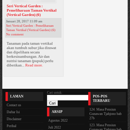
Seri Vertical Garden :
Pemeliharaan Taman Vertikal
(Vertical Garden) (6)
Januari 28, 2017 11:09 am
Seri Vertical Garden : Pemeliharaan
Taman Vertikal (Vertical Garden) (6)
No comment
Tanaman pada taman vertikal
akan tumbuh subur jika dirawat
dan dipelihara secara
berkesinambungan. Air dan
nutrisi tanaman (pupuk) perlu
diberikan...
Read more.
Cari untuk:
LAMAN
POS-POS
TERBARU
Contact us
124. Masa Pensiun
ARSIP
Daftar Isi
Gunawan Tjahjono bab
27b
Disclaimer
Agustus 2022
123. Masa Pensiun
Perihal
Juli 2022
Gunawan Tjahjono bab