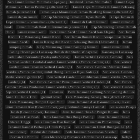
Seri Taman Rumah Minimalis : Apa yang Dimaksud Taman Minimalis?
Taman Gaya
Minimalis di Taman Belakang (alternatif 2)
Taman Gaya Minimalis di Taman Belakang
Rumah (alternatif 1)
Taman Gaya Minimalis di Taman Belakang Rumah (alternatif 3)
taman depan rumah
12 Tip Merancang Taman di Depan Rumah
3 Tipe Taman di
Depan Rumah –Perumahan– (alternatif 1)
Taman di Dalam Rumah
taman rumah di
hook
Taman Rumah Hook di Perumahan (alternatif 1)
Tip Merancang Taman Rumah
Hook
taman rumah kecil
Seri Taman Kecil : Taman Kecil Nan Elegan
Seri Taman
Kecil : Tip Merancang Taman Kecil
Seri Taman Rumah Kecil : Berapa Luas Taman
Rumah Kecil?
Taman Kering dan Kecil di Belakang Rumah (Alternatif 1)
taman
samping rumah
6 Tip Merancang Taman Samping Rumah
taman rumah unik
Patung Hewan pada Lansekap Rumah dan Studio Widayanto
Rancangan Lansekap
Pada Lahan Berkontur (Widayanto Studio)
Taman Vertikal (Vertical Garden)
Seri
Vertical Garden : Contoh-Contoh Taman Vertikal (Vertical Garden) (4)
Seri Vertical
Garden : Jenis Tanaman Vertical Garden (3)
Seri Vertical Garden : Manfaat Taman
Vertikal (Vertical Garden) untuk Ruang Terbuka Hijau Kota (2)
Seri Vertical Garden :
Media Vertical garden (8)
Seri Vertical Garden : Pemeliharaan Taman Vertikal (Vertical
Garden) (6)
Seri Vertical Garden : Pemeliharaan Vertical Garden (6)
Seri Vertical
Garden : Proses Pembuatan Taman Vertikal (Vertical Garden) (5)
Seri Vertical Garden :
Sejarah Vertical Garden (1)
Tanaman
Beda Tanaman Gantung Sirih Gading dan Lee
Kuan Yu Untuk Tirai
ground cover
Cara Merancang Kacang Hias (Arachis Pintoi)
Cara Merancang Rumput Gajah Mini
Jenis Tamanan Alas (Ground Cover) Invasi
Jenis Tamanan Alas (Ground Cover) yang Pertumbuhannya Lambat.
Jenis-Jenis Pelapis
Tanah (Ground Cover) Tanaman
Jenis Tanaman Hias Air Pengisi Kolam
Jenis
Tanaman Hias Buah
Jenis Tanaman Hias Bunga Potong
Jenis Tanaman Hias di
Dataran Tinggi
Jenis Tanaman Hias Rambat
Jenis Tanaman Pot Gantung
Jenis
Tanaman Rambat Berbunga Untuk Pergola
Jenis Tanaman Untuk Ruangan AC (Air
Conditioner)
Kaktus dan Sukulen
Beda Tanaman Kaktus dan Sukulen
Palem
Bismarckia Nobilis
Cara Merancang Bismarckia Nobilis Pada Lansekap
Kelapa