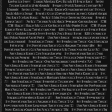
Rembes dan Bocor
Lapisan Pelindung Kayu Durable PT Propan Raya
Produk
Tanaman Lansekap (Soft Material)
Pengantar Produk Tanaman Lansekap (Soft
Material)
Produk : Bonsai
Produk : Krisan (Chrysanthemum indicum) Kelopak
Penuh Mahkota Bunga
Produk : Krisan (Chrysanthemum indicum): Kelopak dengan
Satu Lapis Mahkota Bunga
Produk : Melati Kosta (Brunfelsia Calycina)
Produk :
Rumput (grass)
Produk : Tanaman Pucuk Merah (Syzygium Campanulatum)
RTH
RTH : Bagian – Bagian Jalur Jalan Kendaraan dan Jalur Pejalan Kaki
RTH : Fungsi
Tanaman Untuk Ruang Terbuka Hijau Kota
RTH : Jenis Tanaman dan Serapan Polusi
RTH : Kesalahan Memilih Pohon Peneduh Untuk Tempat Parkir
RTH : Kriteria dan
Jenis Pohon Peneduh Untuk Parkir
Seri Pemeliharaan
menghilangkan gulma dengan
cara konvensional
Pemeliharaan Taman
Seri Pemeliharaan Taman : Cara Memangkas
Pohon (4a)
Seri Pemeliharaan Taman : Cara Menyiram Tanaman (2B)
Seri
Pemeliharaan Taman : Cara Pemotongan Rumput Pada Taman Kecil dan Luas (5a)
Seri
Pemeliharaan Taman : Cara Pemupukan (6a)
Seri Pemeliharaan Taman : Dosis
Pemupukan Rumput
Seri Pemeliharaan Taman : Kesalahan Dalam Pemupukan (6 C)
Seri Pemeliharaan Taman : Obat Pemberantasan Hama/Penyakit (7A)
Seri
Pemeliharaan Taman : Pemangkasan Semak (4)
Seri Pemeliharaan Taman : Pembuatan
Kompos (composting) 10
Seri Pemeliharaan Taman : Pemeliharaan Hardscape-Jalan
Seri Pemeliharaan Taman : Pemeliharaan Hardscape-Jalan Parkir Kananl (11)
Seri
Pemeliharaan Taman : Pemeliharaan Hardscape-Jalan setapak-Pergola-Papan reklame (11
A)
Seri Pemeliharaan Taman : Pemindahan Tanaman (9)
Seri Pemeliharaan Taman :
Pemotongan Rumput (5)
Seri Pemeliharaan Taman : Pencegahan dan Pemberantasan
Hama/Penyakit (7)
Seri Pemeliharaan Taman : Pendagiran dan Penyiangan (3)
Seri
Pemeliharaan Taman : Pendangiran dan Penyiangan (3)
Seri Pemeliharaan Taman :
Penggantian/Penyulaman Tanaman (8)
Seri Pemeliharaan Taman : Penyapuan (1)
Seri Pemeliharaan Taman : Penyiraman Pada Taman (2 A)
Seri Pemeliharaan Taman :
Penyiraman pada Taman Lingkungan-Taman yang Luas (2)
Seri Pemeliharaan Taman :
Pupuk Kandang (Organik) dan Pupuk Anorganik (6B)
Seri Pemeliharaan Taman : Tip