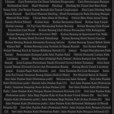
Liburan
Cara Pemberian Cat Dasar Sebelum Pengecatan
Cara Pemotongan Rumput
Berdasarkan Jenis
Hard Material
Dinding
Dinding Air Terjun dari Batu Alam
Susun Sirih : Air Terjun Taman Rumah dan Taman Lingkungan
Dua Lapis Dinding Pada
Taman Rumah
Seri Hard Material Dinding : Motif Kontemporer Pada Dinding Dengan
Material Batu Alam
Ukiran Batu Alam di Dinding
Ukiran Batu Alam sesuai Tema
Taman (Pohon Palem)
Kolam ikan
Kolam Bernuansa Alami
Kolam Segi Empat
Kolam renang
10 Tip Cara Merancang Kolam Renang
Kolam Renang Club House
Perumahan Casa Royal
Kolam Renang Club House Perumahan Villa Kebagusan
Kolam Renang Club House Provence BSD
Kolam Renang di Apartemen City Walk
Kolam Renang Hotel Novotel Palembang
Kolam Renang Hotel Seruni Cisarua
Kolam Renang Rumah Alexandra Kemang Jakarta
Kolam Renang Taman Bebek Made
Wijaya Bali
Kolam Renang yang Terletak di Depan Rumah
Seri Kolam Renang :
Kolam Renang Kecil di Taman Belakang Rumah (1)
lampu
Fungsi Pencahayaan Pada
Taman
Penerangan (Lampu) pada Jalur Pejalan Kaki
Teknik Dramatik Lampu Pada
Lansekap
lantai
Batas Area (Edging) Pada Taman : Antara Rumput dan Tanaman
Semak
Jenis Lapisan Permukaan Tanah (Ground Cover) Selain Tanaman
Jenis-Jenis
Lantai Taman (Ground Cover) dan Peruntukan Ruang
Paving Block Untuk Lansekap
pagar
Fungsi Pagar Pada Rumah
pot
Jenis Tanaman Pot Luar Ruangan
Jenis-
Jenis Pot Untuk Tanaman Ruang Dalam (Indoor Plant)
Pot Material Beton di Taman
Seri Jalur Pejalan Kaki (Pedestrian path)
Merancang Jalan Setapak
Seri Jalur Pejalan
Kaki (Pedestrian path) : Bentuk Jalur Pejalan Kaki (1)
Seri Jalur Pejalan Kaki (Pedestrian
Path) : Inspirasi Stepping Stone di Atas Kolam (10)
Seri Jalur Pejalan Kaki (Pedestrian
Path) : Jalan Pejalan Kaki Dengan Hiasan Ornamen Keramik (14)
Seri Jalur Pejalan Kaki
(Pedestrian path) : Jalur Bagi Pejalan Kaki di Atas Kolam Untuk Hiasan (9)
Seri Jalur
Pejalan Kaki (Pedestrian path) : Jalur Melintas Bagi Pejalan Kaki di Atas Kolam (8)
Seri
Jalur Pejalan Kaki (Pedestrian path) : Jalur Pejalan Kaki Berbentuk Melingkar di Bawah
Pergola (6)
Seri Jalur Pejalan Kaki (Pedestrian Path) : Jalur Pejalan Kaki Bergaya Formal
(2)
Seri Jalur Pejalan Kaki (Pedestrian Path) : Jalur Pejalan Kaki Bergaya Informal (3)