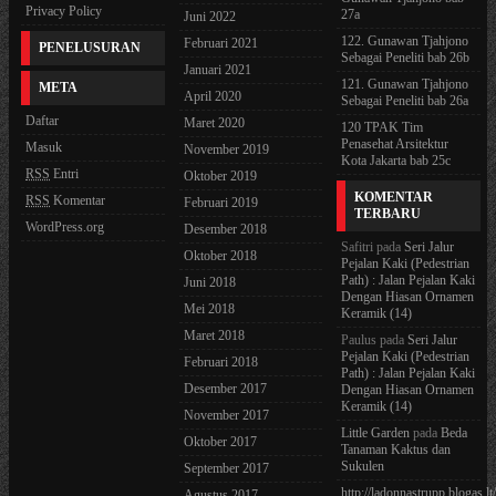
Privacy Policy
27a
Juni 2022
122. Gunawan Tjahjono
Februari 2021
PENELUSURAN
Sebagai Peneliti bab 26b
Januari 2021
121. Gunawan Tjahjono
META
April 2020
Sebagai Peneliti bab 26a
Daftar
Maret 2020
120 TPAK Tim
Penasehat Arsitektur
Masuk
November 2019
Kota Jakarta bab 25c
RSS
Entri
Oktober 2019
KOMENTAR
RSS
Komentar
Februari 2019
TERBARU
WordPress.org
Desember 2018
Safitri
pada
Seri Jalur
Oktober 2018
Pejalan Kaki (Pedestrian
Path) : Jalan Pejalan Kaki
Juni 2018
Dengan Hiasan Ornamen
Mei 2018
Keramik (14)
Maret 2018
Paulus
pada
Seri Jalur
Pejalan Kaki (Pedestrian
Februari 2018
Path) : Jalan Pejalan Kaki
Desember 2017
Dengan Hiasan Ornamen
Keramik (14)
November 2017
Little Garden
pada
Beda
Oktober 2017
Tanaman Kaktus dan
Sukulen
September 2017
http://ladonnastrupp.blogas.lt
Agustus 2017