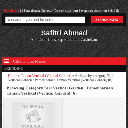
Headlines
114 Pengalaman Gunawan Tjahjono Jadi Juri Sayembara Arsitektur bab 24h
Headlines
Cara Menyiangi Gulma
SEARCH NOW!
Headlines
Alat Permainan Pada Taman Bermain Anak
Headlines
RTH : Jenis Tanaman dan Serapan Polusi
Safitri Ahmad
Headlines
29. Belajar Gaya Amerika bab 6a
Arsitektur Lansekap Perkotaan Arsitektur
Click to open Menus
TRENDING
Home
»
Taman Vertikal (Vertical Garden)
»
Archive by category 'Seri
Vertical Garden : Pemeliharaan Taman Vertikal (Vertical Garden) (6)'
Browsing Category
Seri Vertical Garden : Pemeliharaan
Taman Vertikal (Vertical Garden) (6)