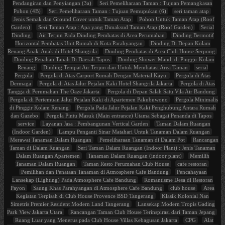
Pendangiran dan Penyiangan (3a)
Seri Pemeliharaan Taman : Tujuan Pemangkasan
Pohon (4B)
Seri Pemeliharaan Taman : Tujuan Pemupukan (6)
seri taman atap
Jenis Semak dan Ground Cover untuk Taman Atap
Pohon Untuk Taman Atap (Roof
Garden)
Seri Taman Atap : Apa yang Dimaksud Taman Atap (Roof Garden)
Serial
Dinding
Air Terjun Pada Dinding Pembatas di Area Perumahan
Dinding Bermotif
Horizontal Pembatas Unit Rumah di Kota Parahyangan
Dinding Di Depan Kolam
Renang Anak-Anak di Hotel Shangrila
Dinding Pembatas di Area Club House Serpong
Dinding Penahan Tanah Di Daerah Tapos
Dinding Shower Mandi di Pinggir Kolam
Renang
Dinding Tempat Air Terjun dan Untuk Membatasi Area Taman
serial
Pergola
Pergola di Atas Carport Rumah Dengan Material Kayu.
Pergola di Atas
Dermaga
Pergola di Atas Jalur Pejalan Kaki Hotel Shangrila Jakarta
Pergola di Atas
Tangga di Perumahan The Oaze Jakarta
Pergola di Depan Salah Satu Vila Air Bandung
Pergola di Pertemuan Jalur Pejalan Kaki di Apartemen Pakubuwono
Pergola Minimalis
di Pinggir Kolam Renang
Pergola Pada Jalur Pejalan Kaki Penghubung Antara Rumah
dan Gazebo
Pergola Pintu Masuk (Main entrance) Utama Sebagai Penanda di Tapos
service
Layanan Jasa : Pembangunan Vertical Garden
Taman Dalam Ruangan
(Indoor Garden)
Lampu Penganti Sinar Matahari Untuk Tanaman Dalam Ruangan
Merawat Tanaman Dalam Ruangan
Pemeliharaan Tanaman di Dalam Pot
Rancangan
Taman di Dalam Ruangan
Seri Taman Dalam Ruangan (Indoor Plant) : Jenis Tanaman
Dalam Ruangan Apartemen
Tanaman Dalam Ruangan (indoor plant)
Memilih
Tanaman Dalam Ruangan
Taman Resto Perumahan Club House
cafe restoran
Pemilihan dan Penataan Tanaman di Atmosphere Cafe Bandung
Pencahayaan
Lansekap (Lighting) Pada Atmosphere Cafe Bandung
Romantisme Desa di Restoran
Payon
Saung Khas Parahyangan di Atmosphere Cafe Bandung
club house
Area
Kegiatan Terpisah di Club House Provence BSD Tangerang
Klasik Kolonial Nan
Simetris Premier Resident Modern Land Tangerang
Lansekap Modern Tropis Gading
Park View Jakarta Utara
Rancangan Taman Club House Terinspirasi dari Taman Jepang
Ruang Luar yang Menerus pada Club House Villas Kebagusan Jakarta
CPG
Alat