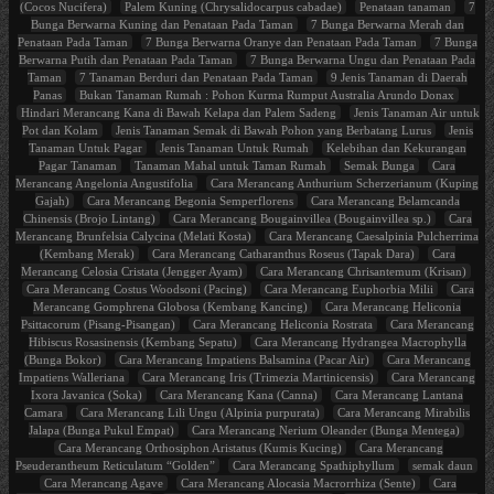
(Cocos Nucifera)
Palem Kuning (Chrysalidocarpus cabadae)
Penataan tanaman
7
Bunga Berwarna Kuning dan Penataan Pada Taman
7 Bunga Berwarna Merah dan
Penataan Pada Taman
7 Bunga Berwarna Oranye dan Penataan Pada Taman
7 Bunga
Berwarna Putih dan Penataan Pada Taman
7 Bunga Berwarna Ungu dan Penataan Pada
Taman
7 Tanaman Berduri dan Penataan Pada Taman
9 Jenis Tanaman di Daerah
Panas
Bukan Tanaman Rumah : Pohon Kurma Rumput Australia Arundo Donax
Hindari Merancang Kana di Bawah Kelapa dan Palem Sadeng
Jenis Tanaman Air untuk
Pot dan Kolam
Jenis Tanaman Semak di Bawah Pohon yang Berbatang Lurus
Jenis
Tanaman Untuk Pagar
Jenis Tanaman Untuk Rumah
Kelebihan dan Kekurangan
Pagar Tanaman
Tanaman Mahal untuk Taman Rumah
Semak Bunga
Cara
Merancang Angelonia Angustifolia
Cara Merancang Anthurium Scherzerianum (Kuping
Gajah)
Cara Merancang Begonia Semperflorens
Cara Merancang Belamcanda
Chinensis (Brojo Lintang)
Cara Merancang Bougainvillea (Bougainvillea sp.)
Cara
Merancang Brunfelsia Calycina (Melati Kosta)
Cara Merancang Caesalpinia Pulcherrima
(Kembang Merak)
Cara Merancang Catharanthus Roseus (Tapak Dara)
Cara
Merancang Celosia Cristata (Jengger Ayam)
Cara Merancang Chrisantemum (Krisan)
Cara Merancang Costus Woodsoni (Pacing)
Cara Merancang Euphorbia Milii
Cara
Merancang Gomphrena Globosa (Kembang Kancing)
Cara Merancang Heliconia
Psittacorum (Pisang-Pisangan)
Cara Merancang Heliconia Rostrata
Cara Merancang
Hibiscus Rosasinensis (Kembang Sepatu)
Cara Merancang Hydrangea Macrophylla
(Bunga Bokor)
Cara Merancang Impatiens Balsamina (Pacar Air)
Cara Merancang
Impatiens Walleriana
Cara Merancang Iris (Trimezia Martinicensis)
Cara Merancang
Ixora Javanica (Soka)
Cara Merancang Kana (Canna)
Cara Merancang Lantana
Camara
Cara Merancang Lili Ungu (Alpinia purpurata)
Cara Merancang Mirabilis
Jalapa (Bunga Pukul Empat)
Cara Merancang Nerium Oleander (Bunga Mentega)
Cara Merancang Orthosiphon Aristatus (Kumis Kucing)
Cara Merancang
Pseuderantheum Reticulatum “Golden”
Cara Merancang Spathiphyllum
semak daun
Cara Merancang Agave
Cara Merancang Alocasia Macrorrhiza (Sente)
Cara