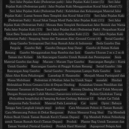
Seri Jalur Pejalan Kaki (Pedestrian path) : Jalur Pejalan Kaki Linier (5)
Seri Jalur
Pejalan Kaki (Pedestrian path) : Jalur Pejalan Kaki Menggunakan Koral Sikat Motif (7)
Seri Jalur Pejalan Kaki (Pedestrian Path) : Kelebihan dan Kekurangan Material Jalur
Pejalan Kaki : Lantai Semen Batu Templek dan Koral Sikat (15)
Seri Jalur Pejalan Kaki
(Pedestrian Path) : Koral Sikat Tanpa Motif Pada Jalur Pejalan Kaki (11)
Seri Jalur
Pejalan Kaki (Pedestrian Path) : Menata Batu Templek Berdasarkan Jalur Bentuk dan Warna
Pada Jalur Pejalan Kaki (13)
Seri Jalur Pejalan Kaki (Pedestrian Path) : Perpaduan Koral
Sikat Batu Templek dan Keramik Pada Jalur Pejalan Kaki (12)
Seri Jalur Pejalan Kaki
(Pedestrian Path) : Stepping Stone dan Tanaman Alas -Ground Cover-(4)
Serial Gazebo
Atap Gazebo Terinspirasi Dari Atap Rumah Adat di Indonesia
Beda Gazebo Dan
Pergola
Gazebo Bali
Gazebo Dengan Atap Datar
Gazebo di Dalam Kolam
Renang
Gazebo Menggunakan Atap Rumbia dan Ijuk
Gazebo Ukuran 2 m x 2 m di
Taman dan Kolam
Ide Rancangan Gazebo Untuk Rumah dan Penempatan
Jenis
Material Gazebo dan Atap
Macam – Macam Tipe Gazebo
Rancangan Bangku – Kursi
Untuk Gazebo
Rancangan Gazebo di Pinggir Kolam Renang
Serial Gazebo : Ide
Rancangan Atap Gazebo
Serial Gazebo : Penempatan Lampu Pada Gazebo
kota
Alun-Alun Kota Pekalongan
Lansekap Jl. Hasanudin
Menjadi Massa Partisipatif dan
Massa Mobilisasi
Pedestrian di Median Jalan Itu Untuk Siapa
masalah
Hindari
Meletakkan Pohon Cemara Lilin di Depan Dinding
Kesalahan Umum Pemilihan dan
Penataan Tanaman di Depan Fasad Bangunan
Konsep Dinding Motif Tidak Menyatu
Dengan Perancangan Lidah Mertua (Sanseviera trifasciata)
Pohon Glodokan Tiang
(Polyalthea longifolia) di Samping Kolom Gedung Rektorat UI
Sebab Cat Tidak
Sempurna Pada Tembok
Material Pada Lansekap
Cat
opini
Opini : Bahaya
Tangga Satu Langkah (single step)
pohon
Cara Menanam Pohon di Taman Rumah
Cara Merancang Pohon di Dekat Bangunan
Pohon Menurut Feng Shui
Tip Membeli
Pohon Buah Untuk Taman Rumah Kecil (Taman Depan)
Tip Membeli Pohon Pelindung
untuk Taman Rumah Kecil (Taman Depan)
Produk
Planter Bag Untuk Tanaman dan
Taman Vertikal (Vertical Garden)
Produk Hard Material
Aquaproof Pelapis Anti