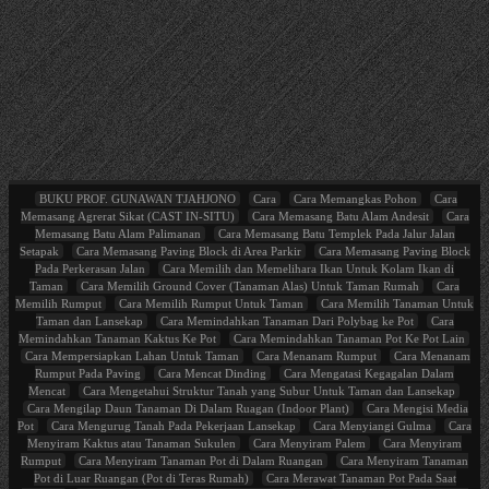
BUKU PROF. GUNAWAN TJAHJONO
Cara
Cara Memangkas Pohon
Cara
Memasang Agrerat Sikat (CAST IN-SITU)
Cara Memasang Batu Alam Andesit
Cara
Memasang Batu Alam Palimanan
Cara Memasang Batu Templek Pada Jalur Jalan
Setapak
Cara Memasang Paving Block di Area Parkir
Cara Memasang Paving Block
Pada Perkerasan Jalan
Cara Memilih dan Memelihara Ikan Untuk Kolam Ikan di
Taman
Cara Memilih Ground Cover (Tanaman Alas) Untuk Taman Rumah
Cara
Memilih Rumput
Cara Memilih Rumput Untuk Taman
Cara Memilih Tanaman Untuk
Taman dan Lansekap
Cara Memindahkan Tanaman Dari Polybag ke Pot
Cara
Memindahkan Tanaman Kaktus Ke Pot
Cara Memindahkan Tanaman Pot Ke Pot Lain
Cara Mempersiapkan Lahan Untuk Taman
Cara Menanam Rumput
Cara Menanam
Rumput Pada Paving
Cara Mencat Dinding
Cara Mengatasi Kegagalan Dalam
Mencat
Cara Mengetahui Struktur Tanah yang Subur Untuk Taman dan Lansekap
Cara Mengilap Daun Tanaman Di Dalam Ruagan (Indoor Plant)
Cara Mengisi Media
Pot
Cara Mengurug Tanah Pada Pekerjaan Lansekap
Cara Menyiangi Gulma
Cara
Menyiram Kaktus atau Tanaman Sukulen
Cara Menyiram Palem
Cara Menyiram
Rumput
Cara Menyiram Tanaman Pot di Dalam Ruangan
Cara Menyiram Tanaman
Pot di Luar Ruangan (Pot di Teras Rumah)
Cara Merawat Tanaman Pot Pada Saat