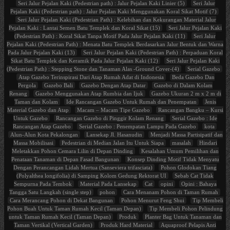
Seri Jalur Pejalan Kaki (Pedestrian path) : Jalur Pejalan Kaki Linier (5)
Seri Jalur
Pejalan Kaki (Pedestrian path) : Jalur Pejalan Kaki Menggunakan Koral Sikat Motif (7)
Seri Jalur Pejalan Kaki (Pedestrian Path) : Kelebihan dan Kekurangan Material Jalur
Pejalan Kaki : Lantai Semen Batu Templek dan Koral Sikat (15)
Seri Jalur Pejalan Kaki
(Pedestrian Path) : Koral Sikat Tanpa Motif Pada Jalur Pejalan Kaki (11)
Seri Jalur
Pejalan Kaki (Pedestrian Path) : Menata Batu Templek Berdasarkan Jalur Bentuk dan Warna
Pada Jalur Pejalan Kaki (13)
Seri Jalur Pejalan Kaki (Pedestrian Path) : Perpaduan Koral
Sikat Batu Templek dan Keramik Pada Jalur Pejalan Kaki (12)
Seri Jalur Pejalan Kaki
(Pedestrian Path) : Stepping Stone dan Tanaman Alas -Ground Cover-(4)
Serial Gazebo
Atap Gazebo Terinspirasi Dari Atap Rumah Adat di Indonesia
Beda Gazebo Dan
Pergola
Gazebo Bali
Gazebo Dengan Atap Datar
Gazebo di Dalam Kolam
Renang
Gazebo Menggunakan Atap Rumbia dan Ijuk
Gazebo Ukuran 2 m x 2 m di
Taman dan Kolam
Ide Rancangan Gazebo Untuk Rumah dan Penempatan
Jenis
Material Gazebo dan Atap
Macam – Macam Tipe Gazebo
Rancangan Bangku – Kursi
Untuk Gazebo
Rancangan Gazebo di Pinggir Kolam Renang
Serial Gazebo : Ide
Rancangan Atap Gazebo
Serial Gazebo : Penempatan Lampu Pada Gazebo
kota
Alun-Alun Kota Pekalongan
Lansekap Jl. Hasanudin
Menjadi Massa Partisipatif dan
Massa Mobilisasi
Pedestrian di Median Jalan Itu Untuk Siapa
masalah
Hindari
Meletakkan Pohon Cemara Lilin di Depan Dinding
Kesalahan Umum Pemilihan dan
Penataan Tanaman di Depan Fasad Bangunan
Konsep Dinding Motif Tidak Menyatu
Dengan Perancangan Lidah Mertua (Sanseviera trifasciata)
Pohon Glodokan Tiang
(Polyalthea longifolia) di Samping Kolom Gedung Rektorat UI
Sebab Cat Tidak
Sempurna Pada Tembok
Material Pada Lansekap
Cat
opini
Opini : Bahaya
Tangga Satu Langkah (single step)
pohon
Cara Menanam Pohon di Taman Rumah
Cara Merancang Pohon di Dekat Bangunan
Pohon Menurut Feng Shui
Tip Membeli
Pohon Buah Untuk Taman Rumah Kecil (Taman Depan)
Tip Membeli Pohon Pelindung
untuk Taman Rumah Kecil (Taman Depan)
Produk
Planter Bag Untuk Tanaman dan
Taman Vertikal (Vertical Garden)
Produk Hard Material
Aquaproof Pelapis Anti