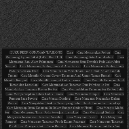
BUKU PROF. GUNAWAN TJAHJONO
Cara
Cara Memangkas Pohon
Cara
Memasang Agrerat Sikat (CAST IN-SITU)
Cara Memasang Batu Alam Andesit
Cara
Memasang Batu Alam Palimanan
Cara Memasang Batu Templek Pada Jalur Jalan
Setapak
Cara Memasang Paving Block di Area Parkir
Cara Memasang Paving Block
Pada Perkerasan Jalan
Cara Memilih dan Memelihara Ikan Untuk Kolam Ikan di
Taman
Cara Memilih Ground Cover (Tanaman Alas) Untuk Taman Rumah
Cara
Memilih Rumput
Cara Memilih Rumput Untuk Taman
Cara Memilih Tanaman Untuk
Taman dan Lansekap
Cara Memindahkan Tanaman Dari Polybag ke Pot
Cara
Memindahkan Tanaman Kaktus Ke Pot
Cara Memindahkan Tanaman Pot Ke Pot Lain
Cara Mempersiapkan Lahan Untuk Taman
Cara Menanam Rumput
Cara Menanam
Rumput Pada Paving
Cara Mencat Dinding
Cara Mengatasi Kegagalan Dalam
Mencat
Cara Mengetahui Struktur Tanah yang Subur Untuk Taman dan Lansekap
Cara Mengilap Daun Tanaman Di Dalam Ruagan (Indoor Plant)
Cara Mengisi Media
Pot
Cara Mengurug Tanah Pada Pekerjaan Lansekap
Cara Menyiangi Gulma
Cara
Menyiram Kaktus atau Tanaman Sukulen
Cara Menyiram Palem
Cara Menyiram
Rumput
Cara Menyiram Tanaman Pot di Dalam Ruangan
Cara Menyiram Tanaman
Pot di Luar Ruangan (Pot di Teras Rumah)
Cara Merawat Tanaman Pot Pada Saat