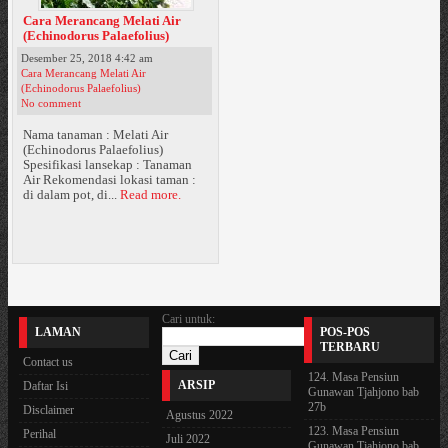
Cara Merancang Melati Air
(Echinodorus Palaefolius)
Desember 25, 2018 4:42 am
Cara Merancang Melati Air
(Echinodorus Palaefolius)
No comment
Nama tanaman : Melati Air
(Echinodorus Palaefolius)
Spesifikasi lansekap : Tanaman
Air Rekomendasi lokasi taman :
di dalam pot, di...
Read more.
Cari untuk:
LAMAN
POS-POS
TERBARU
Contact us
124. Masa Pensiun
ARSIP
Daftar Isi
Gunawan Tjahjono bab
27b
Disclaimer
Agustus 2022
123. Masa Pensiun
Perihal
Juli 2022
Gunawan Tjahjono bab