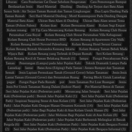
Liburan
Cara Pemberian Cat Dasar Sebelum Pengecatan
Cara Pemotongan Rumput
Berdasarkan Jenis
Hard Material
Dinding
Dinding Air Terjun dari Batu Alam
Susun Sirih : Air Terjun Taman Rumah dan Taman Lingkungan
Dua Lapis Dinding Pada
Taman Rumah
Seri Hard Material Dinding : Motif Kontemporer Pada Dinding Dengan
Material Batu Alam
Ukiran Batu Alam di Dinding
Ukiran Batu Alam sesuai Tema
Taman (Pohon Palem)
Kolam ikan
Kolam Bernuansa Alami
Kolam Segi Empat
Kolam renang
10 Tip Cara Merancang Kolam Renang
Kolam Renang Club House
Perumahan Casa Royal
Kolam Renang Club House Perumahan Villa Kebagusan
Kolam Renang Club House Provence BSD
Kolam Renang di Apartemen City Walk
Kolam Renang Hotel Novotel Palembang
Kolam Renang Hotel Seruni Cisarua
Kolam Renang Rumah Alexandra Kemang Jakarta
Kolam Renang Taman Bebek Made
Wijaya Bali
Kolam Renang yang Terletak di Depan Rumah
Seri Kolam Renang :
Kolam Renang Kecil di Taman Belakang Rumah (1)
lampu
Fungsi Pencahayaan Pada
Taman
Penerangan (Lampu) pada Jalur Pejalan Kaki
Teknik Dramatik Lampu Pada
Lansekap
lantai
Batas Area (Edging) Pada Taman : Antara Rumput dan Tanaman
Semak
Jenis Lapisan Permukaan Tanah (Ground Cover) Selain Tanaman
Jenis-Jenis
Lantai Taman (Ground Cover) dan Peruntukan Ruang
Paving Block Untuk Lansekap
pagar
Fungsi Pagar Pada Rumah
pot
Jenis Tanaman Pot Luar Ruangan
Jenis-
Jenis Pot Untuk Tanaman Ruang Dalam (Indoor Plant)
Pot Material Beton di Taman
Seri Jalur Pejalan Kaki (Pedestrian path)
Merancang Jalan Setapak
Seri Jalur Pejalan
Kaki (Pedestrian path) : Bentuk Jalur Pejalan Kaki (1)
Seri Jalur Pejalan Kaki (Pedestrian
Path) : Inspirasi Stepping Stone di Atas Kolam (10)
Seri Jalur Pejalan Kaki (Pedestrian
Path) : Jalan Pejalan Kaki Dengan Hiasan Ornamen Keramik (14)
Seri Jalur Pejalan Kaki
(Pedestrian path) : Jalur Bagi Pejalan Kaki di Atas Kolam Untuk Hiasan (9)
Seri Jalur
Pejalan Kaki (Pedestrian path) : Jalur Melintas Bagi Pejalan Kaki di Atas Kolam (8)
Seri
Jalur Pejalan Kaki (Pedestrian path) : Jalur Pejalan Kaki Berbentuk Melingkar di Bawah
Pergola (6)
Seri Jalur Pejalan Kaki (Pedestrian Path) : Jalur Pejalan Kaki Bergaya Formal
(2)
Seri Jalur Pejalan Kaki (Pedestrian Path) : Jalur Pejalan Kaki Bergaya Informal (3)