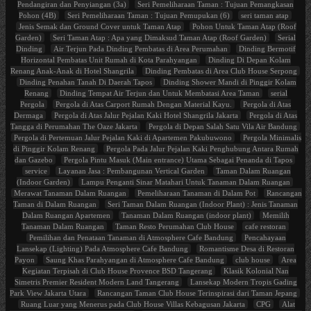
Pendangiran dan Penyiangan (3a)
Seri Pemeliharaan Taman : Tujuan Pemangkasan
Pohon (4B)
Seri Pemeliharaan Taman : Tujuan Pemupukan (6)
seri taman atap
Jenis Semak dan Ground Cover untuk Taman Atap
Pohon Untuk Taman Atap (Roof
Garden)
Seri Taman Atap : Apa yang Dimaksud Taman Atap (Roof Garden)
Serial
Dinding
Air Terjun Pada Dinding Pembatas di Area Perumahan
Dinding Bermotif
Horizontal Pembatas Unit Rumah di Kota Parahyangan
Dinding Di Depan Kolam
Renang Anak-Anak di Hotel Shangrila
Dinding Pembatas di Area Club House Serpong
Dinding Penahan Tanah Di Daerah Tapos
Dinding Shower Mandi di Pinggir Kolam
Renang
Dinding Tempat Air Terjun dan Untuk Membatasi Area Taman
serial
Pergola
Pergola di Atas Carport Rumah Dengan Material Kayu.
Pergola di Atas
Dermaga
Pergola di Atas Jalur Pejalan Kaki Hotel Shangrila Jakarta
Pergola di Atas
Tangga di Perumahan The Oaze Jakarta
Pergola di Depan Salah Satu Vila Air Bandung
Pergola di Pertemuan Jalur Pejalan Kaki di Apartemen Pakubuwono
Pergola Minimalis
di Pinggir Kolam Renang
Pergola Pada Jalur Pejalan Kaki Penghubung Antara Rumah
dan Gazebo
Pergola Pintu Masuk (Main entrance) Utama Sebagai Penanda di Tapos
service
Layanan Jasa : Pembangunan Vertical Garden
Taman Dalam Ruangan
(Indoor Garden)
Lampu Penganti Sinar Matahari Untuk Tanaman Dalam Ruangan
Merawat Tanaman Dalam Ruangan
Pemeliharaan Tanaman di Dalam Pot
Rancangan
Taman di Dalam Ruangan
Seri Taman Dalam Ruangan (Indoor Plant) : Jenis Tanaman
Dalam Ruangan Apartemen
Tanaman Dalam Ruangan (indoor plant)
Memilih
Tanaman Dalam Ruangan
Taman Resto Perumahan Club House
cafe restoran
Pemilihan dan Penataan Tanaman di Atmosphere Cafe Bandung
Pencahayaan
Lansekap (Lighting) Pada Atmosphere Cafe Bandung
Romantisme Desa di Restoran
Payon
Saung Khas Parahyangan di Atmosphere Cafe Bandung
club house
Area
Kegiatan Terpisah di Club House Provence BSD Tangerang
Klasik Kolonial Nan
Simetris Premier Resident Modern Land Tangerang
Lansekap Modern Tropis Gading
Park View Jakarta Utara
Rancangan Taman Club House Terinspirasi dari Taman Jepang
Ruang Luar yang Menerus pada Club House Villas Kebagusan Jakarta
CPG
Alat