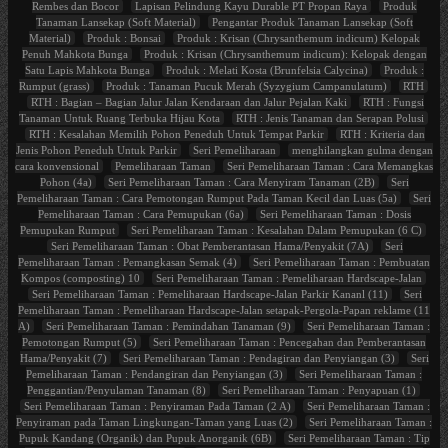
Rembes dan Bocor
Lapisan Pelindung Kayu Durable PT Propan Raya
Produk
Tanaman Lansekap (Soft Material)
Pengantar Produk Tanaman Lansekap (Soft
Material)
Produk : Bonsai
Produk : Krisan (Chrysanthemum indicum) Kelopak
Penuh Mahkota Bunga
Produk : Krisan (Chrysanthemum indicum): Kelopak dengan
Satu Lapis Mahkota Bunga
Produk : Melati Kosta (Brunfelsia Calycina)
Produk :
Rumput (grass)
Produk : Tanaman Pucuk Merah (Syzygium Campanulatum)
RTH
RTH : Bagian – Bagian Jalur Jalan Kendaraan dan Jalur Pejalan Kaki
RTH : Fungsi
Tanaman Untuk Ruang Terbuka Hijau Kota
RTH : Jenis Tanaman dan Serapan Polusi
RTH : Kesalahan Memilih Pohon Peneduh Untuk Tempat Parkir
RTH : Kriteria dan
Jenis Pohon Peneduh Untuk Parkir
Seri Pemeliharaan
menghilangkan gulma dengan
cara konvensional
Pemeliharaan Taman
Seri Pemeliharaan Taman : Cara Memangkas
Pohon (4a)
Seri Pemeliharaan Taman : Cara Menyiram Tanaman (2B)
Seri
Pemeliharaan Taman : Cara Pemotongan Rumput Pada Taman Kecil dan Luas (5a)
Seri
Pemeliharaan Taman : Cara Pemupukan (6a)
Seri Pemeliharaan Taman : Dosis
Pemupukan Rumput
Seri Pemeliharaan Taman : Kesalahan Dalam Pemupukan (6 C)
Seri Pemeliharaan Taman : Obat Pemberantasan Hama/Penyakit (7A)
Seri
Pemeliharaan Taman : Pemangkasan Semak (4)
Seri Pemeliharaan Taman : Pembuatan
Kompos (composting) 10
Seri Pemeliharaan Taman : Pemeliharaan Hardscape-Jalan
Seri Pemeliharaan Taman : Pemeliharaan Hardscape-Jalan Parkir Kananl (11)
Seri
Pemeliharaan Taman : Pemeliharaan Hardscape-Jalan setapak-Pergola-Papan reklame (11
A)
Seri Pemeliharaan Taman : Pemindahan Tanaman (9)
Seri Pemeliharaan Taman :
Pemotongan Rumput (5)
Seri Pemeliharaan Taman : Pencegahan dan Pemberantasan
Hama/Penyakit (7)
Seri Pemeliharaan Taman : Pendagiran dan Penyiangan (3)
Seri
Pemeliharaan Taman : Pendangiran dan Penyiangan (3)
Seri Pemeliharaan Taman :
Penggantian/Penyulaman Tanaman (8)
Seri Pemeliharaan Taman : Penyapuan (1)
Seri Pemeliharaan Taman : Penyiraman Pada Taman (2 A)
Seri Pemeliharaan Taman :
Penyiraman pada Taman Lingkungan-Taman yang Luas (2)
Seri Pemeliharaan Taman :
Pupuk Kandang (Organik) dan Pupuk Anorganik (6B)
Seri Pemeliharaan Taman : Tip