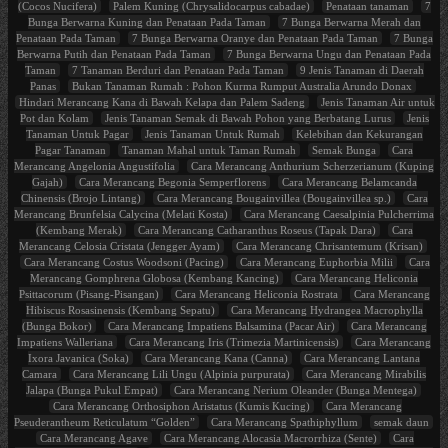
(Cocos Nucifera)
Palem Kuning (Chrysalidocarpus cabadae)
Penataan tanaman
7
Bunga Berwarna Kuning dan Penataan Pada Taman
7 Bunga Berwarna Merah dan
Penataan Pada Taman
7 Bunga Berwarna Oranye dan Penataan Pada Taman
7 Bunga
Berwarna Putih dan Penataan Pada Taman
7 Bunga Berwarna Ungu dan Penataan Pada
Taman
7 Tanaman Berduri dan Penataan Pada Taman
9 Jenis Tanaman di Daerah
Panas
Bukan Tanaman Rumah : Pohon Kurma Rumput Australia Arundo Donax
Hindari Merancang Kana di Bawah Kelapa dan Palem Sadeng
Jenis Tanaman Air untuk
Pot dan Kolam
Jenis Tanaman Semak di Bawah Pohon yang Berbatang Lurus
Jenis
Tanaman Untuk Pagar
Jenis Tanaman Untuk Rumah
Kelebihan dan Kekurangan
Pagar Tanaman
Tanaman Mahal untuk Taman Rumah
Semak Bunga
Cara
Merancang Angelonia Angustifolia
Cara Merancang Anthurium Scherzerianum (Kuping
Gajah)
Cara Merancang Begonia Semperflorens
Cara Merancang Belamcanda
Chinensis (Brojo Lintang)
Cara Merancang Bougainvillea (Bougainvillea sp.)
Cara
Merancang Brunfelsia Calycina (Melati Kosta)
Cara Merancang Caesalpinia Pulcherrima
(Kembang Merak)
Cara Merancang Catharanthus Roseus (Tapak Dara)
Cara
Merancang Celosia Cristata (Jengger Ayam)
Cara Merancang Chrisantemum (Krisan)
Cara Merancang Costus Woodsoni (Pacing)
Cara Merancang Euphorbia Milii
Cara
Merancang Gomphrena Globosa (Kembang Kancing)
Cara Merancang Heliconia
Psittacorum (Pisang-Pisangan)
Cara Merancang Heliconia Rostrata
Cara Merancang
Hibiscus Rosasinensis (Kembang Sepatu)
Cara Merancang Hydrangea Macrophylla
(Bunga Bokor)
Cara Merancang Impatiens Balsamina (Pacar Air)
Cara Merancang
Impatiens Walleriana
Cara Merancang Iris (Trimezia Martinicensis)
Cara Merancang
Ixora Javanica (Soka)
Cara Merancang Kana (Canna)
Cara Merancang Lantana
Camara
Cara Merancang Lili Ungu (Alpinia purpurata)
Cara Merancang Mirabilis
Jalapa (Bunga Pukul Empat)
Cara Merancang Nerium Oleander (Bunga Mentega)
Cara Merancang Orthosiphon Aristatus (Kumis Kucing)
Cara Merancang
Pseuderantheum Reticulatum “Golden”
Cara Merancang Spathiphyllum
semak daun
Cara Merancang Agave
Cara Merancang Alocasia Macrorrhiza (Sente)
Cara