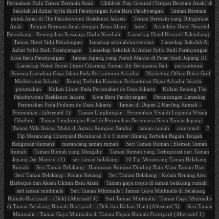
Permainan Pada Taman Bermain Anak
Children Play Ground (Tempat Bermain Anak) di
Sekolah Al Azhar Syifa Budi Parahyangan Kota Baru Parahyangan
Taman Bermain
untuk Anak di The Pakubuwono Residence Jakarta
Taman Bermain yang Diinginkan
Anak
Tempat Bermain Anak dengan Tema Alami
hotel
Arsitektur Hotel Novotel
Palembang : Kemegahan Sriwijaya Hadir Kembali
Lansekap Hotel Novotel Palembang
Taman Hotel Sidji Pekalongan
lansekap sekolah/universitas
Lansekap Sekolah Al
Azhar Syifa Budi Parahyangan
Lansekap Sekolah Al Azhar Syifa Budi Parahyangan
Kota Baru Parahyangan
Taman Jepang yang Penuh Makna di Pusat Studi Jepang UI
Lansekap Water Boom Lippo Cikarang: Fantasi Air Bernuansa Bali
perkantoran
Konsep Lansekap Gaya Islam Pada Perkantoran Arkadia
Marketing Office Bukit Golf
Mediterania Jakarta
Ruang Terbuka Kawasan Perkantoran Hijau Arkadia Jakarta
perumahan
Kolam Linier Pada Perumahan de Oaze Jakarta
Kolam Renang The
Pakubuwono Residence Jakarta
Kota Baru Parahyangan
Perancangan Lansekap
Perumahan Pada Podium de Oaze Jakarta
Taman di Depan 2 Kavling Rumah –
Perumahan– (alternatif 1)
Taman Lingkungan : Perumahan Vivaldi Legenda Wisata
Cibubur
Taman Lingkungan Pasif di Perumahan Bernuansa Gaya Taman Jepang
Taman Villa Krisna Mukti di Antara Rumpun Bambu
taman rumah
courtyard
7
Tip Merancang Courtyard Berukuran 3 x 3 meter (Ruang Terbuka Bagian Tengah
Bangunan/Rumah)
merancang taman rumah
Seri Taman Rumah : Elemen Taman
Rumah
Taman Rumah yang Mengalir
Taman Rumah yang Terinspirasi dari Taman
Jepang-Air Mancur-(1)
seri taman belakang
10 Tip Merancang Taman Belakang
Rumah
Seri Taman Belakang : Hamparan Rumput Dinding Batu Alam Taman Hias
Seri Taman Belakang : Kolam Renang
Seri Taman Belakang : Kolam Renang Area
Barbeque dan Aksen Ukiran Batu Alam
Taman gaya tropis di taman belakang rumah
seri taman minimalis
Seri Taman Minimalis : Taman Gaya Minimalis di Belakang
Rumah-Backyard – (Dek) (Alternatif 4)
Seri Taman Minimalis : Taman Gaya Minimalis
di Taman Belakang Rumah-Backyard – (Dek dan Kolam Hias) (Alternatif 5)
Seri Taman
Minimalis : Taman Gaya Minimalis di Taman Depan Rumah-Frontyard (Alternatif 1)