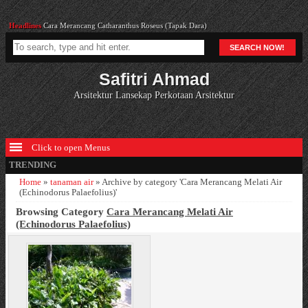
Headlines
Cara Merancang Catharanthus Roseus (Tapak Dara)
Headlines
Cara Merancang Hydrangea Macrophylla (Bunga Bokor)
SEARCH NOW!
Headlines
15. Silabus bab 3f
Headlines
7. Kelas Bab 2d
Safitri Ahmad
Headlines
Seri Pemeliharaan Taman : Penyapuan (1)
Headlines
Cara Merancang Catharanthus Roseus (Tapak Dara)
Arsitektur Lansekap Perkotaan Arsitektur
Click to open Menus
TRENDING
Home
»
tanaman air
»
Archive by category 'Cara Merancang Melati Air
(Echinodorus Palaefolius)'
Browsing Category
Cara Merancang Melati Air
(Echinodorus Palaefolius)