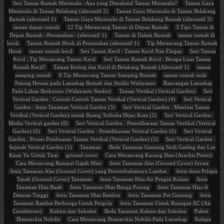
Seri Taman Rumah Minimalis : Apa yang Dimaksud Taman Minimalis?
Taman Gaya
Minimalis di Taman Belakang (alternatif 2)
Taman Gaya Minimalis di Taman Belakang
Rumah (alternatif 1)
Taman Gaya Minimalis di Taman Belakang Rumah (alternatif 3)
taman depan rumah
12 Tip Merancang Taman di Depan Rumah
3 Tipe Taman di
Depan Rumah –Perumahan– (alternatif 1)
Taman di Dalam Rumah
taman rumah di
hook
Taman Rumah Hook di Perumahan (alternatif 1)
Tip Merancang Taman Rumah
Hook
taman rumah kecil
Seri Taman Kecil : Taman Kecil Nan Elegan
Seri Taman
Kecil : Tip Merancang Taman Kecil
Seri Taman Rumah Kecil : Berapa Luas Taman
Rumah Kecil?
Taman Kering dan Kecil di Belakang Rumah (Alternatif 1)
taman
samping rumah
6 Tip Merancang Taman Samping Rumah
taman rumah unik
Patung Hewan pada Lansekap Rumah dan Studio Widayanto
Rancangan Lansekap
Pada Lahan Berkontur (Widayanto Studio)
Taman Vertikal (Vertical Garden)
Seri
Vertical Garden : Contoh-Contoh Taman Vertikal (Vertical Garden) (4)
Seri Vertical
Garden : Jenis Tanaman Vertical Garden (3)
Seri Vertical Garden : Manfaat Taman
Vertikal (Vertical Garden) untuk Ruang Terbuka Hijau Kota (2)
Seri Vertical Garden :
Media Vertical garden (8)
Seri Vertical Garden : Pemeliharaan Taman Vertikal (Vertical
Garden) (6)
Seri Vertical Garden : Pemeliharaan Vertical Garden (6)
Seri Vertical
Garden : Proses Pembuatan Taman Vertikal (Vertical Garden) (5)
Seri Vertical Garden :
Sejarah Vertical Garden (1)
Tanaman
Beda Tanaman Gantung Sirih Gading dan Lee
Kuan Yu Untuk Tirai
ground cover
Cara Merancang Kacang Hias (Arachis Pintoi)
Cara Merancang Rumput Gajah Mini
Jenis Tamanan Alas (Ground Cover) Invasi
Jenis Tamanan Alas (Ground Cover) yang Pertumbuhannya Lambat.
Jenis-Jenis Pelapis
Tanah (Ground Cover) Tanaman
Jenis Tanaman Hias Air Pengisi Kolam
Jenis
Tanaman Hias Buah
Jenis Tanaman Hias Bunga Potong
Jenis Tanaman Hias di
Dataran Tinggi
Jenis Tanaman Hias Rambat
Jenis Tanaman Pot Gantung
Jenis
Tanaman Rambat Berbunga Untuk Pergola
Jenis Tanaman Untuk Ruangan AC (Air
Conditioner)
Kaktus dan Sukulen
Beda Tanaman Kaktus dan Sukulen
Palem
Bismarckia Nobilis
Cara Merancang Bismarckia Nobilis Pada Lansekap
Kelapa