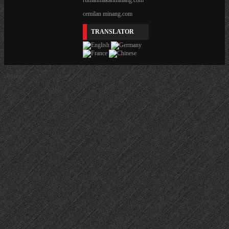
rumahmakanminang.com
cemilan minang.com
TRANSLATOR
center>