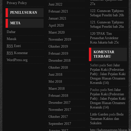
Privacy Policy
27a
Juni 2022
122. Gunawan Tjahjono
Februari 2021
PENELUSURAN
Sebagai Peneliti bab 26b
Januari 2021
121. Gunawan Tjahjono
META
April 2020
Sebagai Peneliti bab 26a
Daftar
Maret 2020
120 TPAK Tim
Penasehat Arsitektur
Masuk
November 2019
Kota Jakarta bab 25c
RSS
Entri
Oktober 2019
KOMENTAR
RSS
Komentar
Februari 2019
TERBARU
WordPress.org
Desember 2018
Safitri
pada
Seri Jalur
Oktober 2018
Pejalan Kaki (Pedestrian
Path) : Jalan Pejalan Kaki
Juni 2018
Dengan Hiasan Ornamen
Mei 2018
Keramik (14)
Maret 2018
Paulus
pada
Seri Jalur
Pejalan Kaki (Pedestrian
Februari 2018
Path) : Jalan Pejalan Kaki
Desember 2017
Dengan Hiasan Ornamen
Keramik (14)
November 2017
Little Garden
pada
Beda
Oktober 2017
Tanaman Kaktus dan
Sukulen
September 2017
http://ladonnastrupp.blogas.lt
Agustus 2017