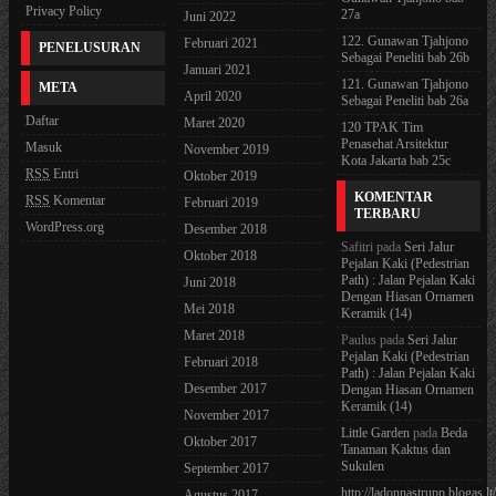
Privacy Policy
27a
Juni 2022
122. Gunawan Tjahjono
Februari 2021
PENELUSURAN
Sebagai Peneliti bab 26b
Januari 2021
121. Gunawan Tjahjono
META
April 2020
Sebagai Peneliti bab 26a
Daftar
Maret 2020
120 TPAK Tim
Penasehat Arsitektur
Masuk
November 2019
Kota Jakarta bab 25c
RSS
Entri
Oktober 2019
KOMENTAR
RSS
Komentar
Februari 2019
TERBARU
WordPress.org
Desember 2018
Safitri
pada
Seri Jalur
Oktober 2018
Pejalan Kaki (Pedestrian
Path) : Jalan Pejalan Kaki
Juni 2018
Dengan Hiasan Ornamen
Mei 2018
Keramik (14)
Maret 2018
Paulus
pada
Seri Jalur
Pejalan Kaki (Pedestrian
Februari 2018
Path) : Jalan Pejalan Kaki
Desember 2017
Dengan Hiasan Ornamen
Keramik (14)
November 2017
Little Garden
pada
Beda
Oktober 2017
Tanaman Kaktus dan
Sukulen
September 2017
http://ladonnastrupp.blogas.lt
Agustus 2017