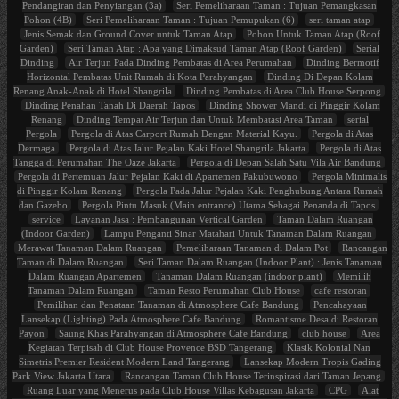
Pendangiran dan Penyiangan (3a)
Seri Pemeliharaan Taman : Tujuan Pemangkasan
Pohon (4B)
Seri Pemeliharaan Taman : Tujuan Pemupukan (6)
seri taman atap
Jenis Semak dan Ground Cover untuk Taman Atap
Pohon Untuk Taman Atap (Roof
Garden)
Seri Taman Atap : Apa yang Dimaksud Taman Atap (Roof Garden)
Serial
Dinding
Air Terjun Pada Dinding Pembatas di Area Perumahan
Dinding Bermotif
Horizontal Pembatas Unit Rumah di Kota Parahyangan
Dinding Di Depan Kolam
Renang Anak-Anak di Hotel Shangrila
Dinding Pembatas di Area Club House Serpong
Dinding Penahan Tanah Di Daerah Tapos
Dinding Shower Mandi di Pinggir Kolam
Renang
Dinding Tempat Air Terjun dan Untuk Membatasi Area Taman
serial
Pergola
Pergola di Atas Carport Rumah Dengan Material Kayu.
Pergola di Atas
Dermaga
Pergola di Atas Jalur Pejalan Kaki Hotel Shangrila Jakarta
Pergola di Atas
Tangga di Perumahan The Oaze Jakarta
Pergola di Depan Salah Satu Vila Air Bandung
Pergola di Pertemuan Jalur Pejalan Kaki di Apartemen Pakubuwono
Pergola Minimalis
di Pinggir Kolam Renang
Pergola Pada Jalur Pejalan Kaki Penghubung Antara Rumah
dan Gazebo
Pergola Pintu Masuk (Main entrance) Utama Sebagai Penanda di Tapos
service
Layanan Jasa : Pembangunan Vertical Garden
Taman Dalam Ruangan
(Indoor Garden)
Lampu Penganti Sinar Matahari Untuk Tanaman Dalam Ruangan
Merawat Tanaman Dalam Ruangan
Pemeliharaan Tanaman di Dalam Pot
Rancangan
Taman di Dalam Ruangan
Seri Taman Dalam Ruangan (Indoor Plant) : Jenis Tanaman
Dalam Ruangan Apartemen
Tanaman Dalam Ruangan (indoor plant)
Memilih
Tanaman Dalam Ruangan
Taman Resto Perumahan Club House
cafe restoran
Pemilihan dan Penataan Tanaman di Atmosphere Cafe Bandung
Pencahayaan
Lansekap (Lighting) Pada Atmosphere Cafe Bandung
Romantisme Desa di Restoran
Payon
Saung Khas Parahyangan di Atmosphere Cafe Bandung
club house
Area
Kegiatan Terpisah di Club House Provence BSD Tangerang
Klasik Kolonial Nan
Simetris Premier Resident Modern Land Tangerang
Lansekap Modern Tropis Gading
Park View Jakarta Utara
Rancangan Taman Club House Terinspirasi dari Taman Jepang
Ruang Luar yang Menerus pada Club House Villas Kebagusan Jakarta
CPG
Alat