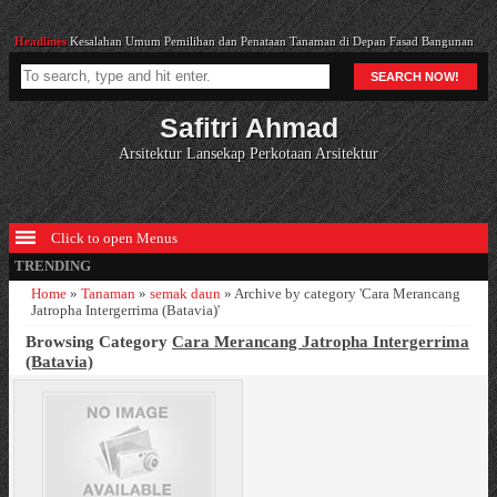
Headlines
Kesalahan Umum Pemilihan dan Penataan Tanaman di Depan Fasad Bangunan
Headlines
42. Murid bab 8d Kemas Ridwan Kurniawan-2
Headlines
Rumah Wisnu
SEARCH NOW!
Headlines
Taman Bermain yang Diinginkan Anak
Safitri Ahmad
Headlines
98. Reka-Reka Karakter Karya Gunawan Tjahjono bab 22d
Headlines
Kesalahan Umum Pemilihan dan Penataan Tanaman di Depan Fasad Bangunan
Arsitektur Lansekap Perkotaan Arsitektur
Click to open Menus
TRENDING
Home
»
Tanaman
»
semak daun
»
Archive by category 'Cara Merancang
Jatropha Intergerrima (Batavia)'
Browsing Category
Cara Merancang Jatropha Intergerrima
(Batavia)