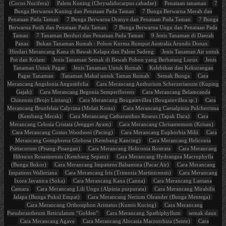
(Cocos Nucifera)
Palem Kuning (Chrysalidocarpus cabadae)
Penataan tanaman
7
Bunga Berwarna Kuning dan Penataan Pada Taman
7 Bunga Berwarna Merah dan
Penataan Pada Taman
7 Bunga Berwarna Oranye dan Penataan Pada Taman
7 Bunga
Berwarna Putih dan Penataan Pada Taman
7 Bunga Berwarna Ungu dan Penataan Pada
Taman
7 Tanaman Berduri dan Penataan Pada Taman
9 Jenis Tanaman di Daerah
Panas
Bukan Tanaman Rumah : Pohon Kurma Rumput Australia Arundo Donax
Hindari Merancang Kana di Bawah Kelapa dan Palem Sadeng
Jenis Tanaman Air untuk
Pot dan Kolam
Jenis Tanaman Semak di Bawah Pohon yang Berbatang Lurus
Jenis
Tanaman Untuk Pagar
Jenis Tanaman Untuk Rumah
Kelebihan dan Kekurangan
Pagar Tanaman
Tanaman Mahal untuk Taman Rumah
Semak Bunga
Cara
Merancang Angelonia Angustifolia
Cara Merancang Anthurium Scherzerianum (Kuping
Gajah)
Cara Merancang Begonia Semperflorens
Cara Merancang Belamcanda
Chinensis (Brojo Lintang)
Cara Merancang Bougainvillea (Bougainvillea sp.)
Cara
Merancang Brunfelsia Calycina (Melati Kosta)
Cara Merancang Caesalpinia Pulcherrima
(Kembang Merak)
Cara Merancang Catharanthus Roseus (Tapak Dara)
Cara
Merancang Celosia Cristata (Jengger Ayam)
Cara Merancang Chrisantemum (Krisan)
Cara Merancang Costus Woodsoni (Pacing)
Cara Merancang Euphorbia Milii
Cara
Merancang Gomphrena Globosa (Kembang Kancing)
Cara Merancang Heliconia
Psittacorum (Pisang-Pisangan)
Cara Merancang Heliconia Rostrata
Cara Merancang
Hibiscus Rosasinensis (Kembang Sepatu)
Cara Merancang Hydrangea Macrophylla
(Bunga Bokor)
Cara Merancang Impatiens Balsamina (Pacar Air)
Cara Merancang
Impatiens Walleriana
Cara Merancang Iris (Trimezia Martinicensis)
Cara Merancang
Ixora Javanica (Soka)
Cara Merancang Kana (Canna)
Cara Merancang Lantana
Camara
Cara Merancang Lili Ungu (Alpinia purpurata)
Cara Merancang Mirabilis
Jalapa (Bunga Pukul Empat)
Cara Merancang Nerium Oleander (Bunga Mentega)
Cara Merancang Orthosiphon Aristatus (Kumis Kucing)
Cara Merancang
Pseuderantheum Reticulatum “Golden”
Cara Merancang Spathiphyllum
semak daun
Cara Merancang Agave
Cara Merancang Alocasia Macrorrhiza (Sente)
Cara