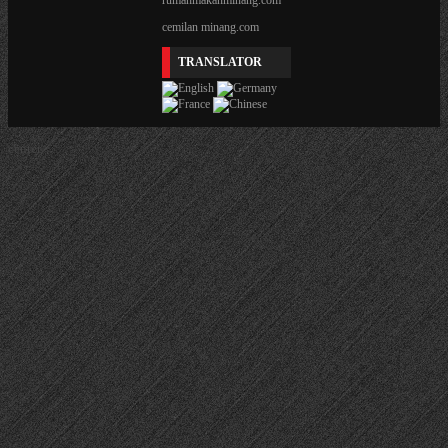
rumahmakanminang.com
cemilan minang.com
TRANSLATOR
center>