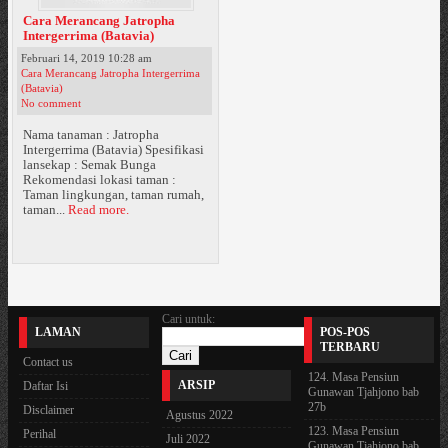
Cara Merancang Jatropha
Intergerrima (Batavia)
Februari 14, 2019 10:28 am
Cara Merancang Jatropha Intergerrima
(Batavia)
No comment
Nama tanaman : Jatropha
Intergerrima (Batavia) Spesifikasi
lansekap : Semak Bunga
Rekomendasi lokasi taman :
Taman lingkungan, taman rumah,
taman...
Read more.
Cari untuk:
LAMAN
POS-POS
TERBARU
Contact us
124. Masa Pensiun
ARSIP
Daftar Isi
Gunawan Tjahjono bab
27b
Disclaimer
Agustus 2022
123. Masa Pensiun
Perihal
Juli 2022
Gunawan Tjahjono bab