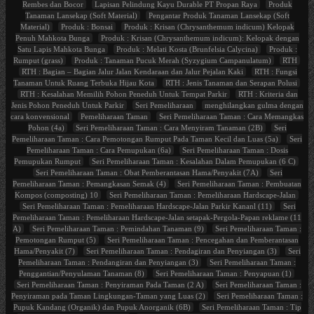
Rembes dan Bocor
Lapisan Pelindung Kayu Durable PT Propan Raya
Produk
Tanaman Lansekap (Soft Material)
Pengantar Produk Tanaman Lansekap (Soft
Material)
Produk : Bonsai
Produk : Krisan (Chrysanthemum indicum) Kelopak
Penuh Mahkota Bunga
Produk : Krisan (Chrysanthemum indicum): Kelopak dengan
Satu Lapis Mahkota Bunga
Produk : Melati Kosta (Brunfelsia Calycina)
Produk :
Rumput (grass)
Produk : Tanaman Pucuk Merah (Syzygium Campanulatum)
RTH
RTH : Bagian – Bagian Jalur Jalan Kendaraan dan Jalur Pejalan Kaki
RTH : Fungsi
Tanaman Untuk Ruang Terbuka Hijau Kota
RTH : Jenis Tanaman dan Serapan Polusi
RTH : Kesalahan Memilih Pohon Peneduh Untuk Tempat Parkir
RTH : Kriteria dan
Jenis Pohon Peneduh Untuk Parkir
Seri Pemeliharaan
menghilangkan gulma dengan
cara konvensional
Pemeliharaan Taman
Seri Pemeliharaan Taman : Cara Memangkas
Pohon (4a)
Seri Pemeliharaan Taman : Cara Menyiram Tanaman (2B)
Seri
Pemeliharaan Taman : Cara Pemotongan Rumput Pada Taman Kecil dan Luas (5a)
Seri
Pemeliharaan Taman : Cara Pemupukan (6a)
Seri Pemeliharaan Taman : Dosis
Pemupukan Rumput
Seri Pemeliharaan Taman : Kesalahan Dalam Pemupukan (6 C)
Seri Pemeliharaan Taman : Obat Pemberantasan Hama/Penyakit (7A)
Seri
Pemeliharaan Taman : Pemangkasan Semak (4)
Seri Pemeliharaan Taman : Pembuatan
Kompos (composting) 10
Seri Pemeliharaan Taman : Pemeliharaan Hardscape-Jalan
Seri Pemeliharaan Taman : Pemeliharaan Hardscape-Jalan Parkir Kananl (11)
Seri
Pemeliharaan Taman : Pemeliharaan Hardscape-Jalan setapak-Pergola-Papan reklame (11
A)
Seri Pemeliharaan Taman : Pemindahan Tanaman (9)
Seri Pemeliharaan Taman :
Pemotongan Rumput (5)
Seri Pemeliharaan Taman : Pencegahan dan Pemberantasan
Hama/Penyakit (7)
Seri Pemeliharaan Taman : Pendagiran dan Penyiangan (3)
Seri
Pemeliharaan Taman : Pendangiran dan Penyiangan (3)
Seri Pemeliharaan Taman :
Penggantian/Penyulaman Tanaman (8)
Seri Pemeliharaan Taman : Penyapuan (1)
Seri Pemeliharaan Taman : Penyiraman Pada Taman (2 A)
Seri Pemeliharaan Taman :
Penyiraman pada Taman Lingkungan-Taman yang Luas (2)
Seri Pemeliharaan Taman :
Pupuk Kandang (Organik) dan Pupuk Anorganik (6B)
Seri Pemeliharaan Taman : Tip