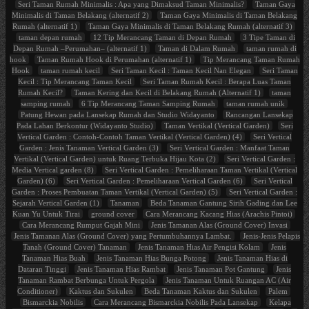
Seri Taman Rumah Minimalis : Apa yang Dimaksud Taman Minimalis?
Taman Gaya
Minimalis di Taman Belakang (alternatif 2)
Taman Gaya Minimalis di Taman Belakang
Rumah (alternatif 1)
Taman Gaya Minimalis di Taman Belakang Rumah (alternatif 3)
taman depan rumah
12 Tip Merancang Taman di Depan Rumah
3 Tipe Taman di
Depan Rumah –Perumahan– (alternatif 1)
Taman di Dalam Rumah
taman rumah di
hook
Taman Rumah Hook di Perumahan (alternatif 1)
Tip Merancang Taman Rumah
Hook
taman rumah kecil
Seri Taman Kecil : Taman Kecil Nan Elegan
Seri Taman
Kecil : Tip Merancang Taman Kecil
Seri Taman Rumah Kecil : Berapa Luas Taman
Rumah Kecil?
Taman Kering dan Kecil di Belakang Rumah (Alternatif 1)
taman
samping rumah
6 Tip Merancang Taman Samping Rumah
taman rumah unik
Patung Hewan pada Lansekap Rumah dan Studio Widayanto
Rancangan Lansekap
Pada Lahan Berkontur (Widayanto Studio)
Taman Vertikal (Vertical Garden)
Seri
Vertical Garden : Contoh-Contoh Taman Vertikal (Vertical Garden) (4)
Seri Vertical
Garden : Jenis Tanaman Vertical Garden (3)
Seri Vertical Garden : Manfaat Taman
Vertikal (Vertical Garden) untuk Ruang Terbuka Hijau Kota (2)
Seri Vertical Garden :
Media Vertical garden (8)
Seri Vertical Garden : Pemeliharaan Taman Vertikal (Vertical
Garden) (6)
Seri Vertical Garden : Pemeliharaan Vertical Garden (6)
Seri Vertical
Garden : Proses Pembuatan Taman Vertikal (Vertical Garden) (5)
Seri Vertical Garden :
Sejarah Vertical Garden (1)
Tanaman
Beda Tanaman Gantung Sirih Gading dan Lee
Kuan Yu Untuk Tirai
ground cover
Cara Merancang Kacang Hias (Arachis Pintoi)
Cara Merancang Rumput Gajah Mini
Jenis Tamanan Alas (Ground Cover) Invasi
Jenis Tamanan Alas (Ground Cover) yang Pertumbuhannya Lambat.
Jenis-Jenis Pelapis
Tanah (Ground Cover) Tanaman
Jenis Tanaman Hias Air Pengisi Kolam
Jenis
Tanaman Hias Buah
Jenis Tanaman Hias Bunga Potong
Jenis Tanaman Hias di
Dataran Tinggi
Jenis Tanaman Hias Rambat
Jenis Tanaman Pot Gantung
Jenis
Tanaman Rambat Berbunga Untuk Pergola
Jenis Tanaman Untuk Ruangan AC (Air
Conditioner)
Kaktus dan Sukulen
Beda Tanaman Kaktus dan Sukulen
Palem
Bismarckia Nobilis
Cara Merancang Bismarckia Nobilis Pada Lansekap
Kelapa