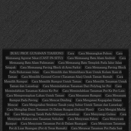
BUKU PROF. GUNAWAN TJAHJONO
Cara
Cara Memangkas Pohon
Cara
Memasang Agrerat Sikat (CAST IN-SITU)
Cara Memasang Batu Alam Andesit
Cara
Memasang Batu Alam Palimanan
Cara Memasang Batu Templek Pada Jalur Jalan
Setapak
Cara Memasang Paving Block di Area Parkir
Cara Memasang Paving Block
Pada Perkerasan Jalan
Cara Memilih dan Memelihara Ikan Untuk Kolam Ikan di
Taman
Cara Memilih Ground Cover (Tanaman Alas) Untuk Taman Rumah
Cara
Memilih Rumput
Cara Memilih Rumput Untuk Taman
Cara Memilih Tanaman Untuk
Taman dan Lansekap
Cara Memindahkan Tanaman Dari Polybag ke Pot
Cara
Memindahkan Tanaman Kaktus Ke Pot
Cara Memindahkan Tanaman Pot Ke Pot Lain
Cara Mempersiapkan Lahan Untuk Taman
Cara Menanam Rumput
Cara Menanam
Rumput Pada Paving
Cara Mencat Dinding
Cara Mengatasi Kegagalan Dalam
Mencat
Cara Mengetahui Struktur Tanah yang Subur Untuk Taman dan Lansekap
Cara Mengilap Daun Tanaman Di Dalam Ruagan (Indoor Plant)
Cara Mengisi Media
Pot
Cara Mengurug Tanah Pada Pekerjaan Lansekap
Cara Menyiangi Gulma
Cara
Menyiram Kaktus atau Tanaman Sukulen
Cara Menyiram Palem
Cara Menyiram
Rumput
Cara Menyiram Tanaman Pot di Dalam Ruangan
Cara Menyiram Tanaman
Pot di Luar Ruangan (Pot di Teras Rumah)
Cara Merawat Tanaman Pot Pada Saat