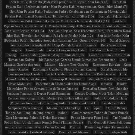
Seri Jalur Pejalan Kaki (Pedestrian path) : Jalur Pejalan Kaki Linier (5)
Seri Jalur
Pejalan Kaki (Pedestrian path) : Jalur Pejalan Kaki Menggunakan Koral Sikat Motif (7)
Seri Jalur Pejalan Kaki (Pedestrian Path) : Kelebihan dan Kekurangan Material Jalur
Pejalan Kaki : Lantai Semen Batu Templek dan Koral Sikat (15)
Seri Jalur Pejalan Kaki
(Pedestrian Path) : Koral Sikat Tanpa Motif Pada Jalur Pejalan Kaki (11)
Seri Jalur
Pejalan Kaki (Pedestrian Path) : Menata Batu Templek Berdasarkan Jalur Bentuk dan Warna
Pada Jalur Pejalan Kaki (13)
Seri Jalur Pejalan Kaki (Pedestrian Path) : Perpaduan Koral
Sikat Batu Templek dan Keramik Pada Jalur Pejalan Kaki (12)
Seri Jalur Pejalan Kaki
(Pedestrian Path) : Stepping Stone dan Tanaman Alas -Ground Cover-(4)
Serial Gazebo
Atap Gazebo Terinspirasi Dari Atap Rumah Adat di Indonesia
Beda Gazebo Dan
Pergola
Gazebo Bali
Gazebo Dengan Atap Datar
Gazebo di Dalam Kolam
Renang
Gazebo Menggunakan Atap Rumbia dan Ijuk
Gazebo Ukuran 2 m x 2 m di
Taman dan Kolam
Ide Rancangan Gazebo Untuk Rumah dan Penempatan
Jenis
Material Gazebo dan Atap
Macam – Macam Tipe Gazebo
Rancangan Bangku – Kursi
Untuk Gazebo
Rancangan Gazebo di Pinggir Kolam Renang
Serial Gazebo : Ide
Rancangan Atap Gazebo
Serial Gazebo : Penempatan Lampu Pada Gazebo
kota
Alun-Alun Kota Pekalongan
Lansekap Jl. Hasanudin
Menjadi Massa Partisipatif dan
Massa Mobilisasi
Pedestrian di Median Jalan Itu Untuk Siapa
masalah
Hindari
Meletakkan Pohon Cemara Lilin di Depan Dinding
Kesalahan Umum Pemilihan dan
Penataan Tanaman di Depan Fasad Bangunan
Konsep Dinding Motif Tidak Menyatu
Dengan Perancangan Lidah Mertua (Sanseviera trifasciata)
Pohon Glodokan Tiang
(Polyalthea longifolia) di Samping Kolom Gedung Rektorat UI
Sebab Cat Tidak
Sempurna Pada Tembok
Material Pada Lansekap
Cat
opini
Opini : Bahaya
Tangga Satu Langkah (single step)
pohon
Cara Menanam Pohon di Taman Rumah
Cara Merancang Pohon di Dekat Bangunan
Pohon Menurut Feng Shui
Tip Membeli
Pohon Buah Untuk Taman Rumah Kecil (Taman Depan)
Tip Membeli Pohon Pelindung
untuk Taman Rumah Kecil (Taman Depan)
Produk
Planter Bag Untuk Tanaman dan
Taman Vertikal (Vertical Garden)
Produk Hard Material
Aquaproof Pelapis Anti