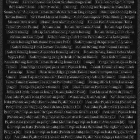
Liburan
Cara Pemberian Cat Dasar Sebelum Pengecatan
Cara Pemotongan Rumput
Berdasarkan Jenis
Hard Material
Dinding
Dinding Air Terjun dari Batu Alam
Susun Sirih : Air Terjun Taman Rumah dan Taman Lingkungan
Dua Lapis Dinding Pada
Taman Rumah
Seri Hard Material Dinding : Motif Kontemporer Pada Dinding Dengan
Material Batu Alam
Ukiran Batu Alam di Dinding
Ukiran Batu Alam sesuai Tema
Taman (Pohon Palem)
Kolam ikan
Kolam Bernuansa Alami
Kolam Segi Empat
Kolam renang
10 Tip Cara Merancang Kolam Renang
Kolam Renang Club House
Perumahan Casa Royal
Kolam Renang Club House Perumahan Villa Kebagusan
Kolam Renang Club House Provence BSD
Kolam Renang di Apartemen City Walk
Kolam Renang Hotel Novotel Palembang
Kolam Renang Hotel Seruni Cisarua
Kolam Renang Rumah Alexandra Kemang Jakarta
Kolam Renang Taman Bebek Made
Wijaya Bali
Kolam Renang yang Terletak di Depan Rumah
Seri Kolam Renang :
Kolam Renang Kecil di Taman Belakang Rumah (1)
lampu
Fungsi Pencahayaan Pada
Taman
Penerangan (Lampu) pada Jalur Pejalan Kaki
Teknik Dramatik Lampu Pada
Lansekap
lantai
Batas Area (Edging) Pada Taman : Antara Rumput dan Tanaman
Semak
Jenis Lapisan Permukaan Tanah (Ground Cover) Selain Tanaman
Jenis-Jenis
Lantai Taman (Ground Cover) dan Peruntukan Ruang
Paving Block Untuk Lansekap
pagar
Fungsi Pagar Pada Rumah
pot
Jenis Tanaman Pot Luar Ruangan
Jenis-
Jenis Pot Untuk Tanaman Ruang Dalam (Indoor Plant)
Pot Material Beton di Taman
Seri Jalur Pejalan Kaki (Pedestrian path)
Merancang Jalan Setapak
Seri Jalur Pejalan
Kaki (Pedestrian path) : Bentuk Jalur Pejalan Kaki (1)
Seri Jalur Pejalan Kaki (Pedestrian
Path) : Inspirasi Stepping Stone di Atas Kolam (10)
Seri Jalur Pejalan Kaki (Pedestrian
Path) : Jalan Pejalan Kaki Dengan Hiasan Ornamen Keramik (14)
Seri Jalur Pejalan Kaki
(Pedestrian path) : Jalur Bagi Pejalan Kaki di Atas Kolam Untuk Hiasan (9)
Seri Jalur
Pejalan Kaki (Pedestrian path) : Jalur Melintas Bagi Pejalan Kaki di Atas Kolam (8)
Seri
Jalur Pejalan Kaki (Pedestrian path) : Jalur Pejalan Kaki Berbentuk Melingkar di Bawah
Pergola (6)
Seri Jalur Pejalan Kaki (Pedestrian Path) : Jalur Pejalan Kaki Bergaya Formal
(2)
Seri Jalur Pejalan Kaki (Pedestrian Path) : Jalur Pejalan Kaki Bergaya Informal (3)