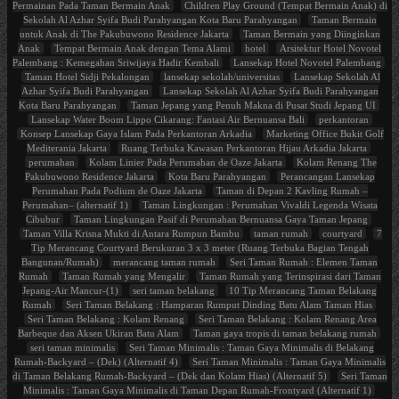
Permainan Pada Taman Bermain Anak
Children Play Ground (Tempat Bermain Anak) di
Sekolah Al Azhar Syifa Budi Parahyangan Kota Baru Parahyangan
Taman Bermain
untuk Anak di The Pakubuwono Residence Jakarta
Taman Bermain yang Diinginkan
Anak
Tempat Bermain Anak dengan Tema Alami
hotel
Arsitektur Hotel Novotel
Palembang : Kemegahan Sriwijaya Hadir Kembali
Lansekap Hotel Novotel Palembang
Taman Hotel Sidji Pekalongan
lansekap sekolah/universitas
Lansekap Sekolah Al
Azhar Syifa Budi Parahyangan
Lansekap Sekolah Al Azhar Syifa Budi Parahyangan
Kota Baru Parahyangan
Taman Jepang yang Penuh Makna di Pusat Studi Jepang UI
Lansekap Water Boom Lippo Cikarang: Fantasi Air Bernuansa Bali
perkantoran
Konsep Lansekap Gaya Islam Pada Perkantoran Arkadia
Marketing Office Bukit Golf
Mediterania Jakarta
Ruang Terbuka Kawasan Perkantoran Hijau Arkadia Jakarta
perumahan
Kolam Linier Pada Perumahan de Oaze Jakarta
Kolam Renang The
Pakubuwono Residence Jakarta
Kota Baru Parahyangan
Perancangan Lansekap
Perumahan Pada Podium de Oaze Jakarta
Taman di Depan 2 Kavling Rumah –
Perumahan– (alternatif 1)
Taman Lingkungan : Perumahan Vivaldi Legenda Wisata
Cibubur
Taman Lingkungan Pasif di Perumahan Bernuansa Gaya Taman Jepang
Taman Villa Krisna Mukti di Antara Rumpun Bambu
taman rumah
courtyard
7
Tip Merancang Courtyard Berukuran 3 x 3 meter (Ruang Terbuka Bagian Tengah
Bangunan/Rumah)
merancang taman rumah
Seri Taman Rumah : Elemen Taman
Rumah
Taman Rumah yang Mengalir
Taman Rumah yang Terinspirasi dari Taman
Jepang-Air Mancur-(1)
seri taman belakang
10 Tip Merancang Taman Belakang
Rumah
Seri Taman Belakang : Hamparan Rumput Dinding Batu Alam Taman Hias
Seri Taman Belakang : Kolam Renang
Seri Taman Belakang : Kolam Renang Area
Barbeque dan Aksen Ukiran Batu Alam
Taman gaya tropis di taman belakang rumah
seri taman minimalis
Seri Taman Minimalis : Taman Gaya Minimalis di Belakang
Rumah-Backyard – (Dek) (Alternatif 4)
Seri Taman Minimalis : Taman Gaya Minimalis
di Taman Belakang Rumah-Backyard – (Dek dan Kolam Hias) (Alternatif 5)
Seri Taman
Minimalis : Taman Gaya Minimalis di Taman Depan Rumah-Frontyard (Alternatif 1)