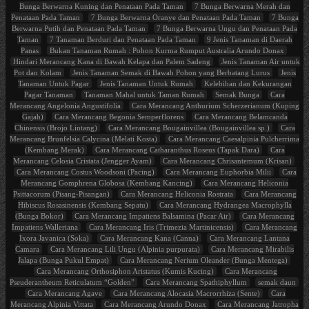
Bunga Berwarna Kuning dan Penataan Pada Taman
7 Bunga Berwarna Merah dan
Penataan Pada Taman
7 Bunga Berwarna Oranye dan Penataan Pada Taman
7 Bunga
Berwarna Putih dan Penataan Pada Taman
7 Bunga Berwarna Ungu dan Penataan Pada
Taman
7 Tanaman Berduri dan Penataan Pada Taman
9 Jenis Tanaman di Daerah
Panas
Bukan Tanaman Rumah : Pohon Kurma Rumput Australia Arundo Donax
Hindari Merancang Kana di Bawah Kelapa dan Palem Sadeng
Jenis Tanaman Air untuk
Pot dan Kolam
Jenis Tanaman Semak di Bawah Pohon yang Berbatang Lurus
Jenis
Tanaman Untuk Pagar
Jenis Tanaman Untuk Rumah
Kelebihan dan Kekurangan
Pagar Tanaman
Tanaman Mahal untuk Taman Rumah
Semak Bunga
Cara
Merancang Angelonia Angustifolia
Cara Merancang Anthurium Scherzerianum (Kuping
Gajah)
Cara Merancang Begonia Semperflorens
Cara Merancang Belamcanda
Chinensis (Brojo Lintang)
Cara Merancang Bougainvillea (Bougainvillea sp.)
Cara
Merancang Brunfelsia Calycina (Melati Kosta)
Cara Merancang Caesalpinia Pulcherrima
(Kembang Merak)
Cara Merancang Catharanthus Roseus (Tapak Dara)
Cara
Merancang Celosia Cristata (Jengger Ayam)
Cara Merancang Chrisantemum (Krisan)
Cara Merancang Costus Woodsoni (Pacing)
Cara Merancang Euphorbia Milii
Cara
Merancang Gomphrena Globosa (Kembang Kancing)
Cara Merancang Heliconia
Psittacorum (Pisang-Pisangan)
Cara Merancang Heliconia Rostrata
Cara Merancang
Hibiscus Rosasinensis (Kembang Sepatu)
Cara Merancang Hydrangea Macrophylla
(Bunga Bokor)
Cara Merancang Impatiens Balsamina (Pacar Air)
Cara Merancang
Impatiens Walleriana
Cara Merancang Iris (Trimezia Martinicensis)
Cara Merancang
Ixora Javanica (Soka)
Cara Merancang Kana (Canna)
Cara Merancang Lantana
Camara
Cara Merancang Lili Ungu (Alpinia purpurata)
Cara Merancang Mirabilis
Jalapa (Bunga Pukul Empat)
Cara Merancang Nerium Oleander (Bunga Mentega)
Cara Merancang Orthosiphon Aristatus (Kumis Kucing)
Cara Merancang
Pseuderantheum Reticulatum “Golden”
Cara Merancang Spathiphyllum
semak daun
Cara Merancang Agave
Cara Merancang Alocasia Macrorrhiza (Sente)
Cara
Merancang Alpinia Vittata
Cara Merancang Arundo Donax
Cara Merancang Jatropha