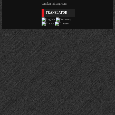
cemilan minang.com
TRANSLATOR
center>