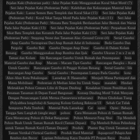
Pejalan Kaki (Pedestrian path) : Jalur Pejalan Kaki Menggunakan Koral Sikat Motif (7)
Seri Jalur Pejalan Kaki (Pedestrian Path) : Kelebihan dan Kekurangan Material Jalur
Pejalan Kaki : Lantai Semen Batu Templek dan Koral Sikat (15)
Seri Jalur Pejalan Kaki
(Pedestrian Path) : Koral Sikat Tanpa Motif Pada Jalur Pejalan Kaki (11)
Seri Jalur
Pejalan Kaki (Pedestrian Path) : Menata Batu Templek Berdasarkan Jalur Bentuk dan Warna
Pada Jalur Pejalan Kaki (13)
Seri Jalur Pejalan Kaki (Pedestrian Path) : Perpaduan Koral
Sikat Batu Templek dan Keramik Pada Jalur Pejalan Kaki (12)
Seri Jalur Pejalan Kaki
(Pedestrian Path) : Stepping Stone dan Tanaman Alas -Ground Cover-(4)
Serial Gazebo
Atap Gazebo Terinspirasi Dari Atap Rumah Adat di Indonesia
Beda Gazebo Dan
Pergola
Gazebo Bali
Gazebo Dengan Atap Datar
Gazebo di Dalam Kolam
Renang
Gazebo Menggunakan Atap Rumbia dan Ijuk
Gazebo Ukuran 2 m x 2 m di
Taman dan Kolam
Ide Rancangan Gazebo Untuk Rumah dan Penempatan
Jenis
Material Gazebo dan Atap
Macam – Macam Tipe Gazebo
Rancangan Bangku – Kursi
Untuk Gazebo
Rancangan Gazebo di Pinggir Kolam Renang
Serial Gazebo : Ide
Rancangan Atap Gazebo
Serial Gazebo : Penempatan Lampu Pada Gazebo
kota
Alun-Alun Kota Pekalongan
Lansekap Jl. Hasanudin
Menjadi Massa Partisipatif dan
Massa Mobilisasi
Pedestrian di Median Jalan Itu Untuk Siapa
masalah
Hindari
Meletakkan Pohon Cemara Lilin di Depan Dinding
Kesalahan Umum Pemilihan dan
Penataan Tanaman di Depan Fasad Bangunan
Konsep Dinding Motif Tidak Menyatu
Dengan Perancangan Lidah Mertua (Sanseviera trifasciata)
Pohon Glodokan Tiang
(Polyalthea longifolia) di Samping Kolom Gedung Rektorat UI
Sebab Cat Tidak
Sempurna Pada Tembok
Material Pada Lansekap
Cat
opini
Opini : Bahaya
Tangga Satu Langkah (single step)
pohon
Cara Menanam Pohon di Taman Rumah
Cara Merancang Pohon di Dekat Bangunan
Pohon Menurut Feng Shui
Tip Membeli
Pohon Buah Untuk Taman Rumah Kecil (Taman Depan)
Tip Membeli Pohon Pelindung
untuk Taman Rumah Kecil (Taman Depan)
Produk
Planter Bag Untuk Tanaman dan
Taman Vertikal (Vertical Garden)
Produk Hard Material
Aquaproof Pelapis Anti
Rembes dan Bocor
Lapisan Pelindung Kayu Durable PT Propan Raya
Produk