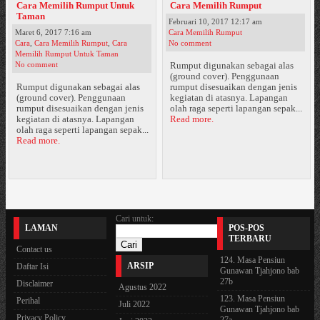
Cara Memilih Rumput Untuk
Cara Memilih Rumput
Taman
Februari 10, 2017 12:17 am
Maret 6, 2017 7:16 am
Cara Memilih Rumput
Cara
,
Cara Memilih Rumput
,
Cara
No comment
Memilih Rumput Untuk Taman
No comment
Rumput digunakan sebagai alas
(ground cover). Penggunaan
Rumput digunakan sebagai alas
rumput disesuaikan dengan jenis
(ground cover). Penggunaan
kegiatan di atasnya. Lapangan
rumput disesuaikan dengan jenis
olah raga seperti lapangan sepak...
kegiatan di atasnya. Lapangan
Read more.
olah raga seperti lapangan sepak...
Read more.
Cari untuk:
LAMAN
POS-POS
TERBARU
Contact us
124. Masa Pensiun
ARSIP
Daftar Isi
Gunawan Tjahjono bab
27b
Disclaimer
Agustus 2022
123. Masa Pensiun
Perihal
Juli 2022
Gunawan Tjahjono bab
Privacy Policy