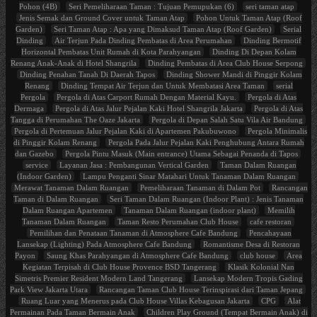
Pohon (4B)
Seri Pemeliharaan Taman : Tujuan Pemupukan (6)
seri taman atap
Jenis Semak dan Ground Cover untuk Taman Atap
Pohon Untuk Taman Atap (Roof
Garden)
Seri Taman Atap : Apa yang Dimaksud Taman Atap (Roof Garden)
Serial
Dinding
Air Terjun Pada Dinding Pembatas di Area Perumahan
Dinding Bermotif
Horizontal Pembatas Unit Rumah di Kota Parahyangan
Dinding Di Depan Kolam
Renang Anak-Anak di Hotel Shangrila
Dinding Pembatas di Area Club House Serpong
Dinding Penahan Tanah Di Daerah Tapos
Dinding Shower Mandi di Pinggir Kolam
Renang
Dinding Tempat Air Terjun dan Untuk Membatasi Area Taman
serial
Pergola
Pergola di Atas Carport Rumah Dengan Material Kayu.
Pergola di Atas
Dermaga
Pergola di Atas Jalur Pejalan Kaki Hotel Shangrila Jakarta
Pergola di Atas
Tangga di Perumahan The Oaze Jakarta
Pergola di Depan Salah Satu Vila Air Bandung
Pergola di Pertemuan Jalur Pejalan Kaki di Apartemen Pakubuwono
Pergola Minimalis
di Pinggir Kolam Renang
Pergola Pada Jalur Pejalan Kaki Penghubung Antara Rumah
dan Gazebo
Pergola Pintu Masuk (Main entrance) Utama Sebagai Penanda di Tapos
service
Layanan Jasa : Pembangunan Vertical Garden
Taman Dalam Ruangan
(Indoor Garden)
Lampu Penganti Sinar Matahari Untuk Tanaman Dalam Ruangan
Merawat Tanaman Dalam Ruangan
Pemeliharaan Tanaman di Dalam Pot
Rancangan
Taman di Dalam Ruangan
Seri Taman Dalam Ruangan (Indoor Plant) : Jenis Tanaman
Dalam Ruangan Apartemen
Tanaman Dalam Ruangan (indoor plant)
Memilih
Tanaman Dalam Ruangan
Taman Resto Perumahan Club House
cafe restoran
Pemilihan dan Penataan Tanaman di Atmosphere Cafe Bandung
Pencahayaan
Lansekap (Lighting) Pada Atmosphere Cafe Bandung
Romantisme Desa di Restoran
Payon
Saung Khas Parahyangan di Atmosphere Cafe Bandung
club house
Area
Kegiatan Terpisah di Club House Provence BSD Tangerang
Klasik Kolonial Nan
Simetris Premier Resident Modern Land Tangerang
Lansekap Modern Tropis Gading
Park View Jakarta Utara
Rancangan Taman Club House Terinspirasi dari Taman Jepang
Ruang Luar yang Menerus pada Club House Villas Kebagusan Jakarta
CPG
Alat
Permainan Pada Taman Bermain Anak
Children Play Ground (Tempat Bermain Anak) di