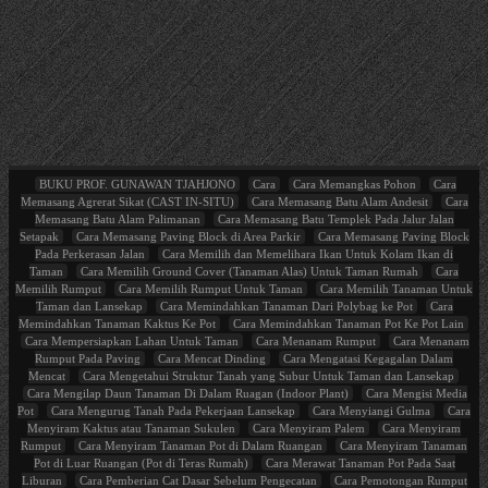
BUKU PROF. GUNAWAN TJAHJONO
Cara
Cara Memangkas Pohon
Cara
Memasang Agrerat Sikat (CAST IN-SITU)
Cara Memasang Batu Alam Andesit
Cara
Memasang Batu Alam Palimanan
Cara Memasang Batu Templek Pada Jalur Jalan
Setapak
Cara Memasang Paving Block di Area Parkir
Cara Memasang Paving Block
Pada Perkerasan Jalan
Cara Memilih dan Memelihara Ikan Untuk Kolam Ikan di
Taman
Cara Memilih Ground Cover (Tanaman Alas) Untuk Taman Rumah
Cara
Memilih Rumput
Cara Memilih Rumput Untuk Taman
Cara Memilih Tanaman Untuk
Taman dan Lansekap
Cara Memindahkan Tanaman Dari Polybag ke Pot
Cara
Memindahkan Tanaman Kaktus Ke Pot
Cara Memindahkan Tanaman Pot Ke Pot Lain
Cara Mempersiapkan Lahan Untuk Taman
Cara Menanam Rumput
Cara Menanam
Rumput Pada Paving
Cara Mencat Dinding
Cara Mengatasi Kegagalan Dalam
Mencat
Cara Mengetahui Struktur Tanah yang Subur Untuk Taman dan Lansekap
Cara Mengilap Daun Tanaman Di Dalam Ruagan (Indoor Plant)
Cara Mengisi Media
Pot
Cara Mengurug Tanah Pada Pekerjaan Lansekap
Cara Menyiangi Gulma
Cara
Menyiram Kaktus atau Tanaman Sukulen
Cara Menyiram Palem
Cara Menyiram
Rumput
Cara Menyiram Tanaman Pot di Dalam Ruangan
Cara Menyiram Tanaman
Pot di Luar Ruangan (Pot di Teras Rumah)
Cara Merawat Tanaman Pot Pada Saat
Liburan
Cara Pemberian Cat Dasar Sebelum Pengecatan
Cara Pemotongan Rumput