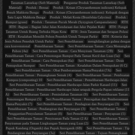
Tanaman Lansekap (Soft Material)
Pengantar Produk Tanaman Lansekap (Soft
Material)
Produk : Bonsai
Produk : Krisan (Chrysanthemum indicum) Kelopak
Penuh Mahkota Bunga
Produk : Krisan (Chrysanthemum indicum): Kelopak dengan
Satu Lapis Mahkota Bunga
Produk : Melati Kosta (Brunfelsia Calycina)
Produk :
Rumput (grass)
Produk : Tanaman Pucuk Merah (Syzygium Campanulatum)
RTH
RTH : Bagian – Bagian Jalur Jalan Kendaraan dan Jalur Pejalan Kaki
RTH : Fungsi
Tanaman Untuk Ruang Terbuka Hijau Kota
RTH : Jenis Tanaman dan Serapan Polusi
RTH : Kesalahan Memilih Pohon Peneduh Untuk Tempat Parkir
RTH : Kriteria dan
Jenis Pohon Peneduh Untuk Parkir
Seri Pemeliharaan
menghilangkan gulma dengan
cara konvensional
Pemeliharaan Taman
Seri Pemeliharaan Taman : Cara Memangkas
Pohon (4a)
Seri Pemeliharaan Taman : Cara Menyiram Tanaman (2B)
Seri
Pemeliharaan Taman : Cara Pemotongan Rumput Pada Taman Kecil dan Luas (5a)
Seri
Pemeliharaan Taman : Cara Pemupukan (6a)
Seri Pemeliharaan Taman : Dosis
Pemupukan Rumput
Seri Pemeliharaan Taman : Kesalahan Dalam Pemupukan (6 C)
Seri Pemeliharaan Taman : Obat Pemberantasan Hama/Penyakit (7A)
Seri
Pemeliharaan Taman : Pemangkasan Semak (4)
Seri Pemeliharaan Taman : Pembuatan
Kompos (composting) 10
Seri Pemeliharaan Taman : Pemeliharaan Hardscape-Jalan
Seri Pemeliharaan Taman : Pemeliharaan Hardscape-Jalan Parkir Kananl (11)
Seri
Pemeliharaan Taman : Pemeliharaan Hardscape-Jalan setapak-Pergola-Papan reklame (11
A)
Seri Pemeliharaan Taman : Pemindahan Tanaman (9)
Seri Pemeliharaan Taman :
Pemotongan Rumput (5)
Seri Pemeliharaan Taman : Pencegahan dan Pemberantasan
Hama/Penyakit (7)
Seri Pemeliharaan Taman : Pendagiran dan Penyiangan (3)
Seri
Pemeliharaan Taman : Pendangiran dan Penyiangan (3)
Seri Pemeliharaan Taman :
Penggantian/Penyulaman Tanaman (8)
Seri Pemeliharaan Taman : Penyapuan (1)
Seri Pemeliharaan Taman : Penyiraman Pada Taman (2 A)
Seri Pemeliharaan Taman :
Penyiraman pada Taman Lingkungan-Taman yang Luas (2)
Seri Pemeliharaan Taman :
Pupuk Kandang (Organik) dan Pupuk Anorganik (6B)
Seri Pemeliharaan Taman : Tip
Pendangiran dan Penyiangan (3a)
Seri Pemeliharaan Taman : Tujuan Pemangkasan