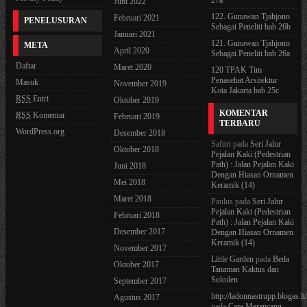
27a
Juni 2022
122. Gunawan Tjahjono
Februari 2021
PENELUSURAN
Sebagai Peneliti bab 26b
Januari 2021
121. Gunawan Tjahjono
META
April 2020
Sebagai Peneliti bab 26a
Daftar
Maret 2020
120 TPAK Tim
Penasehat Arsitektur
Masuk
November 2019
Kota Jakarta bab 25c
RSS
Entri
Oktober 2019
KOMENTAR
RSS
Komentar
Februari 2019
TERBARU
WordPress.org
Desember 2018
Safitri
pada
Seri Jalur
Oktober 2018
Pejalan Kaki (Pedestrian
Path) : Jalan Pejalan Kaki
Juni 2018
Dengan Hiasan Ornamen
Mei 2018
Keramik (14)
Maret 2018
Paulus
pada
Seri Jalur
Pejalan Kaki (Pedestrian
Februari 2018
Path) : Jalan Pejalan Kaki
Desember 2017
Dengan Hiasan Ornamen
Keramik (14)
November 2017
Little Garden
pada
Beda
Oktober 2017
Tanaman Kaktus dan
Sukulen
September 2017
http://ladonnastrupp.blogas.lt
Agustus 2017
pada
Cara Merancang