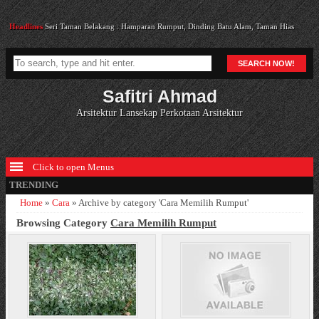
Headlines
Seri Taman Belakang : Hamparan Rumput, Dinding Batu Alam, Taman Hias
Headlines
Pemindahan Makam Dari Kota Ke Desa
SEARCH NOW!
Headlines
Cara Merancang Lili Ungu (Alpinia purpurata)
Safitri Ahmad
Headlines
87 Renovasi Pastoran Gereja Theresia Jakarta bab 19a
Arsitektur Lansekap Perkotaan Arsitektur
Headlines
Pohon Glodokan Tiang (Polyalthea longifolia) di Samping Kolom Gedung
Rektorat UI
Headlines
Seri Taman Belakang : Hamparan Rumput, Dinding Batu Alam, Taman Hias
Click to open Menus
TRENDING
Home
»
Cara
»
Archive by category 'Cara Memilih Rumput'
Browsing Category
Cara Memilih Rumput