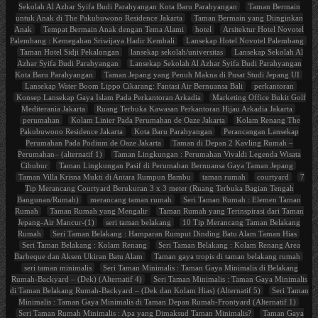
Sekolah Al Azhar Syifa Budi Parahyangan Kota Baru Parahyangan
Taman Bermain
untuk Anak di The Pakubuwono Residence Jakarta
Taman Bermain yang Diinginkan
Anak
Tempat Bermain Anak dengan Tema Alami
hotel
Arsitektur Hotel Novotel
Palembang : Kemegahan Sriwijaya Hadir Kembali
Lansekap Hotel Novotel Palembang
Taman Hotel Sidji Pekalongan
lansekap sekolah/universitas
Lansekap Sekolah Al
Azhar Syifa Budi Parahyangan
Lansekap Sekolah Al Azhar Syifa Budi Parahyangan
Kota Baru Parahyangan
Taman Jepang yang Penuh Makna di Pusat Studi Jepang UI
Lansekap Water Boom Lippo Cikarang: Fantasi Air Bernuansa Bali
perkantoran
Konsep Lansekap Gaya Islam Pada Perkantoran Arkadia
Marketing Office Bukit Golf
Mediterania Jakarta
Ruang Terbuka Kawasan Perkantoran Hijau Arkadia Jakarta
perumahan
Kolam Linier Pada Perumahan de Oaze Jakarta
Kolam Renang The
Pakubuwono Residence Jakarta
Kota Baru Parahyangan
Perancangan Lansekap
Perumahan Pada Podium de Oaze Jakarta
Taman di Depan 2 Kavling Rumah –
Perumahan– (alternatif 1)
Taman Lingkungan : Perumahan Vivaldi Legenda Wisata
Cibubur
Taman Lingkungan Pasif di Perumahan Bernuansa Gaya Taman Jepang
Taman Villa Krisna Mukti di Antara Rumpun Bambu
taman rumah
courtyard
7
Tip Merancang Courtyard Berukuran 3 x 3 meter (Ruang Terbuka Bagian Tengah
Bangunan/Rumah)
merancang taman rumah
Seri Taman Rumah : Elemen Taman
Rumah
Taman Rumah yang Mengalir
Taman Rumah yang Terinspirasi dari Taman
Jepang-Air Mancur-(1)
seri taman belakang
10 Tip Merancang Taman Belakang
Rumah
Seri Taman Belakang : Hamparan Rumput Dinding Batu Alam Taman Hias
Seri Taman Belakang : Kolam Renang
Seri Taman Belakang : Kolam Renang Area
Barbeque dan Aksen Ukiran Batu Alam
Taman gaya tropis di taman belakang rumah
seri taman minimalis
Seri Taman Minimalis : Taman Gaya Minimalis di Belakang
Rumah-Backyard – (Dek) (Alternatif 4)
Seri Taman Minimalis : Taman Gaya Minimalis
di Taman Belakang Rumah-Backyard – (Dek dan Kolam Hias) (Alternatif 5)
Seri Taman
Minimalis : Taman Gaya Minimalis di Taman Depan Rumah-Frontyard (Alternatif 1)
Seri Taman Rumah Minimalis : Apa yang Dimaksud Taman Minimalis?
Taman Gaya