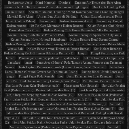
Berdasarkan Jenis
Hard Material
Dinding
Dinding Air Terjun dari Batu Alam
Susun Sirih : Air Terjun Taman Rumah dan Taman Lingkungan
Dua Lapis Dinding Pada
Taman Rumah
Seri Hard Material Dinding : Motif Kontemporer Pada Dinding Dengan
Material Batu Alam
Ukiran Batu Alam di Dinding
Ukiran Batu Alam sesuai Tema
Taman (Pohon Palem)
Kolam ikan
Kolam Bernuansa Alami
Kolam Segi Empat
Kolam renang
10 Tip Cara Merancang Kolam Renang
Kolam Renang Club House
Perumahan Casa Royal
Kolam Renang Club House Perumahan Villa Kebagusan
Kolam Renang Club House Provence BSD
Kolam Renang di Apartemen City Walk
Kolam Renang Hotel Novotel Palembang
Kolam Renang Hotel Seruni Cisarua
Kolam Renang Rumah Alexandra Kemang Jakarta
Kolam Renang Taman Bebek Made
Wijaya Bali
Kolam Renang yang Terletak di Depan Rumah
Seri Kolam Renang :
Kolam Renang Kecil di Taman Belakang Rumah (1)
lampu
Fungsi Pencahayaan Pada
Taman
Penerangan (Lampu) pada Jalur Pejalan Kaki
Teknik Dramatik Lampu Pada
Lansekap
lantai
Batas Area (Edging) Pada Taman : Antara Rumput dan Tanaman
Semak
Jenis Lapisan Permukaan Tanah (Ground Cover) Selain Tanaman
Jenis-Jenis
Lantai Taman (Ground Cover) dan Peruntukan Ruang
Paving Block Untuk Lansekap
pagar
Fungsi Pagar Pada Rumah
pot
Jenis Tanaman Pot Luar Ruangan
Jenis-
Jenis Pot Untuk Tanaman Ruang Dalam (Indoor Plant)
Pot Material Beton di Taman
Seri Jalur Pejalan Kaki (Pedestrian path)
Merancang Jalan Setapak
Seri Jalur Pejalan
Kaki (Pedestrian path) : Bentuk Jalur Pejalan Kaki (1)
Seri Jalur Pejalan Kaki (Pedestrian
Path) : Inspirasi Stepping Stone di Atas Kolam (10)
Seri Jalur Pejalan Kaki (Pedestrian
Path) : Jalan Pejalan Kaki Dengan Hiasan Ornamen Keramik (14)
Seri Jalur Pejalan Kaki
(Pedestrian path) : Jalur Bagi Pejalan Kaki di Atas Kolam Untuk Hiasan (9)
Seri Jalur
Pejalan Kaki (Pedestrian path) : Jalur Melintas Bagi Pejalan Kaki di Atas Kolam (8)
Seri
Jalur Pejalan Kaki (Pedestrian path) : Jalur Pejalan Kaki Berbentuk Melingkar di Bawah
Pergola (6)
Seri Jalur Pejalan Kaki (Pedestrian Path) : Jalur Pejalan Kaki Bergaya Formal
(2)
Seri Jalur Pejalan Kaki (Pedestrian Path) : Jalur Pejalan Kaki Bergaya Informal (3)
Seri Jalur Pejalan Kaki (Pedestrian path) : Jalur Pejalan Kaki Linier (5)
Seri Jalur