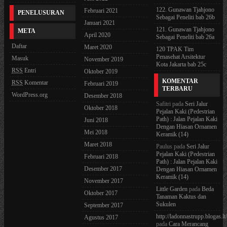
122. Gunawan Tjahjono
Februari 2021
PENELUSURAN
Sebagai Peneliti bab 26b
Januari 2021
121. Gunawan Tjahjono
META
April 2020
Sebagai Peneliti bab 26a
Daftar
Maret 2020
120 TPAK Tim
Penasehat Arsitektur
Masuk
November 2019
Kota Jakarta bab 25c
RSS
Entri
Oktober 2019
KOMENTAR
RSS
Komentar
Februari 2019
TERBARU
WordPress.org
Desember 2018
Safitri
pada
Seri Jalur
Oktober 2018
Pejalan Kaki (Pedestrian
Path) : Jalan Pejalan Kaki
Juni 2018
Dengan Hiasan Ornamen
Mei 2018
Keramik (14)
Maret 2018
Paulus
pada
Seri Jalur
Pejalan Kaki (Pedestrian
Februari 2018
Path) : Jalan Pejalan Kaki
Desember 2017
Dengan Hiasan Ornamen
Keramik (14)
November 2017
Little Garden
pada
Beda
Oktober 2017
Tanaman Kaktus dan
Sukulen
September 2017
http://ladonnastrupp.blogas.lt
Agustus 2017
pada
Cara Merancang