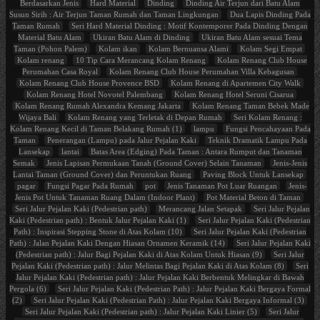
Berdasarkan Jenis
Hard Material
Dinding
Dinding Air Terjun dari Batu Alam
Susun Sirih : Air Terjun Taman Rumah dan Taman Lingkungan
Dua Lapis Dinding Pada
Taman Rumah
Seri Hard Material Dinding : Motif Kontemporer Pada Dinding Dengan
Material Batu Alam
Ukiran Batu Alam di Dinding
Ukiran Batu Alam sesuai Tema
Taman (Pohon Palem)
Kolam ikan
Kolam Bernuansa Alami
Kolam Segi Empat
Kolam renang
10 Tip Cara Merancang Kolam Renang
Kolam Renang Club House
Perumahan Casa Royal
Kolam Renang Club House Perumahan Villa Kebagusan
Kolam Renang Club House Provence BSD
Kolam Renang di Apartemen City Walk
Kolam Renang Hotel Novotel Palembang
Kolam Renang Hotel Seruni Cisarua
Kolam Renang Rumah Alexandra Kemang Jakarta
Kolam Renang Taman Bebek Made
Wijaya Bali
Kolam Renang yang Terletak di Depan Rumah
Seri Kolam Renang :
Kolam Renang Kecil di Taman Belakang Rumah (1)
lampu
Fungsi Pencahayaan Pada
Taman
Penerangan (Lampu) pada Jalur Pejalan Kaki
Teknik Dramatik Lampu Pada
Lansekap
lantai
Batas Area (Edging) Pada Taman : Antara Rumput dan Tanaman
Semak
Jenis Lapisan Permukaan Tanah (Ground Cover) Selain Tanaman
Jenis-Jenis
Lantai Taman (Ground Cover) dan Peruntukan Ruang
Paving Block Untuk Lansekap
pagar
Fungsi Pagar Pada Rumah
pot
Jenis Tanaman Pot Luar Ruangan
Jenis-
Jenis Pot Untuk Tanaman Ruang Dalam (Indoor Plant)
Pot Material Beton di Taman
Seri Jalur Pejalan Kaki (Pedestrian path)
Merancang Jalan Setapak
Seri Jalur Pejalan
Kaki (Pedestrian path) : Bentuk Jalur Pejalan Kaki (1)
Seri Jalur Pejalan Kaki (Pedestrian
Path) : Inspirasi Stepping Stone di Atas Kolam (10)
Seri Jalur Pejalan Kaki (Pedestrian
Path) : Jalan Pejalan Kaki Dengan Hiasan Ornamen Keramik (14)
Seri Jalur Pejalan Kaki
(Pedestrian path) : Jalur Bagi Pejalan Kaki di Atas Kolam Untuk Hiasan (9)
Seri Jalur
Pejalan Kaki (Pedestrian path) : Jalur Melintas Bagi Pejalan Kaki di Atas Kolam (8)
Seri
Jalur Pejalan Kaki (Pedestrian path) : Jalur Pejalan Kaki Berbentuk Melingkar di Bawah
Pergola (6)
Seri Jalur Pejalan Kaki (Pedestrian Path) : Jalur Pejalan Kaki Bergaya Formal
(2)
Seri Jalur Pejalan Kaki (Pedestrian Path) : Jalur Pejalan Kaki Bergaya Informal (3)
Seri Jalur Pejalan Kaki (Pedestrian path) : Jalur Pejalan Kaki Linier (5)
Seri Jalur