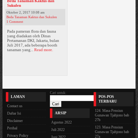
Beda Tanaman Kaktus dan
Sukulen
Oktober 2, 2017 10:08 am
Beda Tanaman Kaktus dan Sukulen
1 Comment
Pada pameran flora dan fauna
yang diadakan oleh Dinas
Pertamanan DKI, Jakarta, bulan
Juli 2017, ada beberapa booth
tanaman yang...
Read more.
Cari untuk:
LAMAN
POS-POS
TERBARU
Contact us
124. Masa Pensiun
ARSIP
Daftar Isi
Gunawan Tjahjono bab
27b
Disclaimer
Agustus 2022
123. Masa Pensiun
Perihal
Juli 2022
Gunawan Tjahjono bab
Privacy Policy
27a
Juni 2022