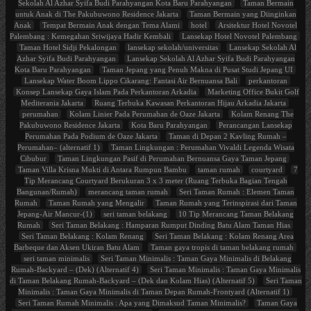
Sekolah Al Azhar Syifa Budi Parahyangan Kota Baru Parahyangan
Taman Bermain
untuk Anak di The Pakubuwono Residence Jakarta
Taman Bermain yang Diinginkan
Anak
Tempat Bermain Anak dengan Tema Alami
hotel
Arsitektur Hotel Novotel
Palembang : Kemegahan Sriwijaya Hadir Kembali
Lansekap Hotel Novotel Palembang
Taman Hotel Sidji Pekalongan
lansekap sekolah/universitas
Lansekap Sekolah Al
Azhar Syifa Budi Parahyangan
Lansekap Sekolah Al Azhar Syifa Budi Parahyangan
Kota Baru Parahyangan
Taman Jepang yang Penuh Makna di Pusat Studi Jepang UI
Lansekap Water Boom Lippo Cikarang: Fantasi Air Bernuansa Bali
perkantoran
Konsep Lansekap Gaya Islam Pada Perkantoran Arkadia
Marketing Office Bukit Golf
Mediterania Jakarta
Ruang Terbuka Kawasan Perkantoran Hijau Arkadia Jakarta
perumahan
Kolam Linier Pada Perumahan de Oaze Jakarta
Kolam Renang The
Pakubuwono Residence Jakarta
Kota Baru Parahyangan
Perancangan Lansekap
Perumahan Pada Podium de Oaze Jakarta
Taman di Depan 2 Kavling Rumah –
Perumahan– (alternatif 1)
Taman Lingkungan : Perumahan Vivaldi Legenda Wisata
Cibubur
Taman Lingkungan Pasif di Perumahan Bernuansa Gaya Taman Jepang
Taman Villa Krisna Mukti di Antara Rumpun Bambu
taman rumah
courtyard
7
Tip Merancang Courtyard Berukuran 3 x 3 meter (Ruang Terbuka Bagian Tengah
Bangunan/Rumah)
merancang taman rumah
Seri Taman Rumah : Elemen Taman
Rumah
Taman Rumah yang Mengalir
Taman Rumah yang Terinspirasi dari Taman
Jepang-Air Mancur-(1)
seri taman belakang
10 Tip Merancang Taman Belakang
Rumah
Seri Taman Belakang : Hamparan Rumput Dinding Batu Alam Taman Hias
Seri Taman Belakang : Kolam Renang
Seri Taman Belakang : Kolam Renang Area
Barbeque dan Aksen Ukiran Batu Alam
Taman gaya tropis di taman belakang rumah
seri taman minimalis
Seri Taman Minimalis : Taman Gaya Minimalis di Belakang
Rumah-Backyard – (Dek) (Alternatif 4)
Seri Taman Minimalis : Taman Gaya Minimalis
di Taman Belakang Rumah-Backyard – (Dek dan Kolam Hias) (Alternatif 5)
Seri Taman
Minimalis : Taman Gaya Minimalis di Taman Depan Rumah-Frontyard (Alternatif 1)
Seri Taman Rumah Minimalis : Apa yang Dimaksud Taman Minimalis?
Taman Gaya