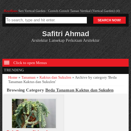
Headlines
Seri Vertical Garden : Contoh-Contoh Taman Vertikal (Vertical Garden) (4)
Headlines
Cara Merancang Teratai (Nymphaea sp.)
SEARCH NOW!
Headlines
7 Bunga Berwarna Ungu dan Penataan Pada Taman
Headlines
Cara Merancang Begonia Semperflorens
Safitri Ahmad
Headlines
Pergola di Depan Salah Satu Vila Air Bandung
Arsitektur Lansekap Perkotaan Arsitektur
Click to open Menus
TRENDING
Home
»
Tanaman
»
Kaktus dan Sukulen
»
Archive by category 'Beda
Tanaman Kaktus dan Sukulen'
Browsing Category
Beda Tanaman Kaktus dan Sukulen