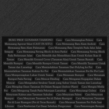
BUKU PROF. GUNAWAN TJAHJONO
Cara
Cara Memangkas Pohon
Cara
Memasang Agrerat Sikat (CAST IN-SITU)
Cara Memasang Batu Alam Andesit
Cara
Memasang Batu Alam Palimanan
Cara Memasang Batu Templek Pada Jalur Jalan
Setapak
Cara Memasang Paving Block di Area Parkir
Cara Memasang Paving Block
Pada Perkerasan Jalan
Cara Memilih dan Memelihara Ikan Untuk Kolam Ikan di
Taman
Cara Memilih Ground Cover (Tanaman Alas) Untuk Taman Rumah
Cara
Memilih Rumput
Cara Memilih Rumput Untuk Taman
Cara Memilih Tanaman Untuk
Taman dan Lansekap
Cara Memindahkan Tanaman Dari Polybag ke Pot
Cara
Memindahkan Tanaman Kaktus Ke Pot
Cara Memindahkan Tanaman Pot Ke Pot Lain
Cara Mempersiapkan Lahan Untuk Taman
Cara Menanam Rumput
Cara Menanam
Rumput Pada Paving
Cara Mencat Dinding
Cara Mengatasi Kegagalan Dalam
Mencat
Cara Mengetahui Struktur Tanah yang Subur Untuk Taman dan Lansekap
Cara Mengilap Daun Tanaman Di Dalam Ruagan (Indoor Plant)
Cara Mengisi Media
Pot
Cara Mengurug Tanah Pada Pekerjaan Lansekap
Cara Menyiangi Gulma
Cara
Menyiram Kaktus atau Tanaman Sukulen
Cara Menyiram Palem
Cara Menyiram
Rumput
Cara Menyiram Tanaman Pot di Dalam Ruangan
Cara Menyiram Tanaman
Pot di Luar Ruangan (Pot di Teras Rumah)
Cara Merawat Tanaman Pot Pada Saat
Liburan
Cara Pemberian Cat Dasar Sebelum Pengecatan
Cara Pemotongan Rumput