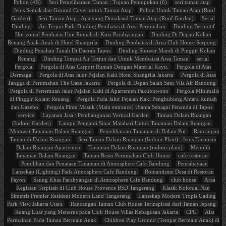
Pohon (4B)
Seri Pemeliharaan Taman : Tujuan Pemupukan (6)
seri taman atap
Jenis Semak dan Ground Cover untuk Taman Atap
Pohon Untuk Taman Atap (Roof
Garden)
Seri Taman Atap : Apa yang Dimaksud Taman Atap (Roof Garden)
Serial
Dinding
Air Terjun Pada Dinding Pembatas di Area Perumahan
Dinding Bermotif
Horizontal Pembatas Unit Rumah di Kota Parahyangan
Dinding Di Depan Kolam
Renang Anak-Anak di Hotel Shangrila
Dinding Pembatas di Area Club House Serpong
Dinding Penahan Tanah Di Daerah Tapos
Dinding Shower Mandi di Pinggir Kolam
Renang
Dinding Tempat Air Terjun dan Untuk Membatasi Area Taman
serial
Pergola
Pergola di Atas Carport Rumah Dengan Material Kayu.
Pergola di Atas
Dermaga
Pergola di Atas Jalur Pejalan Kaki Hotel Shangrila Jakarta
Pergola di Atas
Tangga di Perumahan The Oaze Jakarta
Pergola di Depan Salah Satu Vila Air Bandung
Pergola di Pertemuan Jalur Pejalan Kaki di Apartemen Pakubuwono
Pergola Minimalis
di Pinggir Kolam Renang
Pergola Pada Jalur Pejalan Kaki Penghubung Antara Rumah
dan Gazebo
Pergola Pintu Masuk (Main entrance) Utama Sebagai Penanda di Tapos
service
Layanan Jasa : Pembangunan Vertical Garden
Taman Dalam Ruangan
(Indoor Garden)
Lampu Penganti Sinar Matahari Untuk Tanaman Dalam Ruangan
Merawat Tanaman Dalam Ruangan
Pemeliharaan Tanaman di Dalam Pot
Rancangan
Taman di Dalam Ruangan
Seri Taman Dalam Ruangan (Indoor Plant) : Jenis Tanaman
Dalam Ruangan Apartemen
Tanaman Dalam Ruangan (indoor plant)
Memilih
Tanaman Dalam Ruangan
Taman Resto Perumahan Club House
cafe restoran
Pemilihan dan Penataan Tanaman di Atmosphere Cafe Bandung
Pencahayaan
Lansekap (Lighting) Pada Atmosphere Cafe Bandung
Romantisme Desa di Restoran
Payon
Saung Khas Parahyangan di Atmosphere Cafe Bandung
club house
Area
Kegiatan Terpisah di Club House Provence BSD Tangerang
Klasik Kolonial Nan
Simetris Premier Resident Modern Land Tangerang
Lansekap Modern Tropis Gading
Park View Jakarta Utara
Rancangan Taman Club House Terinspirasi dari Taman Jepang
Ruang Luar yang Menerus pada Club House Villas Kebagusan Jakarta
CPG
Alat
Permainan Pada Taman Bermain Anak
Children Play Ground (Tempat Bermain Anak) di