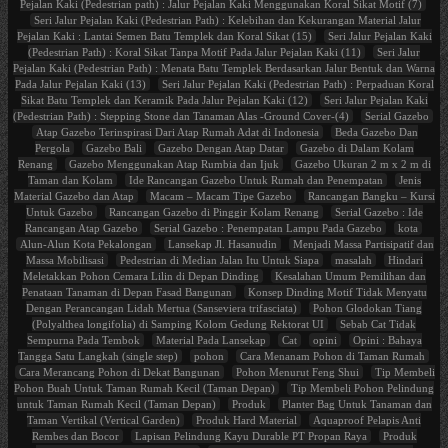
Pejalan Kaki (Pedestrian path) : Jalur Pejalan Kaki Menggunakan Koral Sikat Motif (7)
Seri Jalur Pejalan Kaki (Pedestrian Path) : Kelebihan dan Kekurangan Material Jalur
Pejalan Kaki : Lantai Semen Batu Templek dan Koral Sikat (15)
Seri Jalur Pejalan Kaki
(Pedestrian Path) : Koral Sikat Tanpa Motif Pada Jalur Pejalan Kaki (11)
Seri Jalur
Pejalan Kaki (Pedestrian Path) : Menata Batu Templek Berdasarkan Jalur Bentuk dan Warna
Pada Jalur Pejalan Kaki (13)
Seri Jalur Pejalan Kaki (Pedestrian Path) : Perpaduan Koral
Sikat Batu Templek dan Keramik Pada Jalur Pejalan Kaki (12)
Seri Jalur Pejalan Kaki
(Pedestrian Path) : Stepping Stone dan Tanaman Alas -Ground Cover-(4)
Serial Gazebo
Atap Gazebo Terinspirasi Dari Atap Rumah Adat di Indonesia
Beda Gazebo Dan
Pergola
Gazebo Bali
Gazebo Dengan Atap Datar
Gazebo di Dalam Kolam
Renang
Gazebo Menggunakan Atap Rumbia dan Ijuk
Gazebo Ukuran 2 m x 2 m di
Taman dan Kolam
Ide Rancangan Gazebo Untuk Rumah dan Penempatan
Jenis
Material Gazebo dan Atap
Macam – Macam Tipe Gazebo
Rancangan Bangku – Kursi
Untuk Gazebo
Rancangan Gazebo di Pinggir Kolam Renang
Serial Gazebo : Ide
Rancangan Atap Gazebo
Serial Gazebo : Penempatan Lampu Pada Gazebo
kota
Alun-Alun Kota Pekalongan
Lansekap Jl. Hasanudin
Menjadi Massa Partisipatif dan
Massa Mobilisasi
Pedestrian di Median Jalan Itu Untuk Siapa
masalah
Hindari
Meletakkan Pohon Cemara Lilin di Depan Dinding
Kesalahan Umum Pemilihan dan
Penataan Tanaman di Depan Fasad Bangunan
Konsep Dinding Motif Tidak Menyatu
Dengan Perancangan Lidah Mertua (Sanseviera trifasciata)
Pohon Glodokan Tiang
(Polyalthea longifolia) di Samping Kolom Gedung Rektorat UI
Sebab Cat Tidak
Sempurna Pada Tembok
Material Pada Lansekap
Cat
opini
Opini : Bahaya
Tangga Satu Langkah (single step)
pohon
Cara Menanam Pohon di Taman Rumah
Cara Merancang Pohon di Dekat Bangunan
Pohon Menurut Feng Shui
Tip Membeli
Pohon Buah Untuk Taman Rumah Kecil (Taman Depan)
Tip Membeli Pohon Pelindung
untuk Taman Rumah Kecil (Taman Depan)
Produk
Planter Bag Untuk Tanaman dan
Taman Vertikal (Vertical Garden)
Produk Hard Material
Aquaproof Pelapis Anti
Rembes dan Bocor
Lapisan Pelindung Kayu Durable PT Propan Raya
Produk