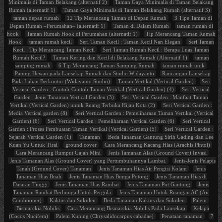
Minimalis di Taman Belakang (alternatif 2)
Taman Gaya Minimalis di Taman Belakang
Rumah (alternatif 1)
Taman Gaya Minimalis di Taman Belakang Rumah (alternatif 3)
taman depan rumah
12 Tip Merancang Taman di Depan Rumah
3 Tipe Taman di
Depan Rumah –Perumahan– (alternatif 1)
Taman di Dalam Rumah
taman rumah di
hook
Taman Rumah Hook di Perumahan (alternatif 1)
Tip Merancang Taman Rumah
Hook
taman rumah kecil
Seri Taman Kecil : Taman Kecil Nan Elegan
Seri Taman
Kecil : Tip Merancang Taman Kecil
Seri Taman Rumah Kecil : Berapa Luas Taman
Rumah Kecil?
Taman Kering dan Kecil di Belakang Rumah (Alternatif 1)
taman
samping rumah
6 Tip Merancang Taman Samping Rumah
taman rumah unik
Patung Hewan pada Lansekap Rumah dan Studio Widayanto
Rancangan Lansekap
Pada Lahan Berkontur (Widayanto Studio)
Taman Vertikal (Vertical Garden)
Seri
Vertical Garden : Contoh-Contoh Taman Vertikal (Vertical Garden) (4)
Seri Vertical
Garden : Jenis Tanaman Vertical Garden (3)
Seri Vertical Garden : Manfaat Taman
Vertikal (Vertical Garden) untuk Ruang Terbuka Hijau Kota (2)
Seri Vertical Garden :
Media Vertical garden (8)
Seri Vertical Garden : Pemeliharaan Taman Vertikal (Vertical
Garden) (6)
Seri Vertical Garden : Pemeliharaan Vertical Garden (6)
Seri Vertical
Garden : Proses Pembuatan Taman Vertikal (Vertical Garden) (5)
Seri Vertical Garden :
Sejarah Vertical Garden (1)
Tanaman
Beda Tanaman Gantung Sirih Gading dan Lee
Kuan Yu Untuk Tirai
ground cover
Cara Merancang Kacang Hias (Arachis Pintoi)
Cara Merancang Rumput Gajah Mini
Jenis Tamanan Alas (Ground Cover) Invasi
Jenis Tamanan Alas (Ground Cover) yang Pertumbuhannya Lambat.
Jenis-Jenis Pelapis
Tanah (Ground Cover) Tanaman
Jenis Tanaman Hias Air Pengisi Kolam
Jenis
Tanaman Hias Buah
Jenis Tanaman Hias Bunga Potong
Jenis Tanaman Hias di
Dataran Tinggi
Jenis Tanaman Hias Rambat
Jenis Tanaman Pot Gantung
Jenis
Tanaman Rambat Berbunga Untuk Pergola
Jenis Tanaman Untuk Ruangan AC (Air
Conditioner)
Kaktus dan Sukulen
Beda Tanaman Kaktus dan Sukulen
Palem
Bismarckia Nobilis
Cara Merancang Bismarckia Nobilis Pada Lansekap
Kelapa
(Cocos Nucifera)
Palem Kuning (Chrysalidocarpus cabadae)
Penataan tanaman
7