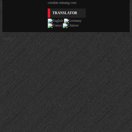
cemilan minang.com
TRANSLATOR
center>