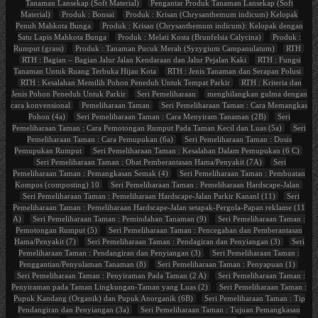
Tanaman Lansekap (Soft Material)
Pengantar Produk Tanaman Lansekap (Soft
Material)
Produk : Bonsai
Produk : Krisan (Chrysanthemum indicum) Kelopak
Penuh Mahkota Bunga
Produk : Krisan (Chrysanthemum indicum): Kelopak dengan
Satu Lapis Mahkota Bunga
Produk : Melati Kosta (Brunfelsia Calycina)
Produk :
Rumput (grass)
Produk : Tanaman Pucuk Merah (Syzygium Campanulatum)
RTH
RTH : Bagian – Bagian Jalur Jalan Kendaraan dan Jalur Pejalan Kaki
RTH : Fungsi
Tanaman Untuk Ruang Terbuka Hijau Kota
RTH : Jenis Tanaman dan Serapan Polusi
RTH : Kesalahan Memilih Pohon Peneduh Untuk Tempat Parkir
RTH : Kriteria dan
Jenis Pohon Peneduh Untuk Parkir
Seri Pemeliharaan
menghilangkan gulma dengan
cara konvensional
Pemeliharaan Taman
Seri Pemeliharaan Taman : Cara Memangkas
Pohon (4a)
Seri Pemeliharaan Taman : Cara Menyiram Tanaman (2B)
Seri
Pemeliharaan Taman : Cara Pemotongan Rumput Pada Taman Kecil dan Luas (5a)
Seri
Pemeliharaan Taman : Cara Pemupukan (6a)
Seri Pemeliharaan Taman : Dosis
Pemupukan Rumput
Seri Pemeliharaan Taman : Kesalahan Dalam Pemupukan (6 C)
Seri Pemeliharaan Taman : Obat Pemberantasan Hama/Penyakit (7A)
Seri
Pemeliharaan Taman : Pemangkasan Semak (4)
Seri Pemeliharaan Taman : Pembuatan
Kompos (composting) 10
Seri Pemeliharaan Taman : Pemeliharaan Hardscape-Jalan
Seri Pemeliharaan Taman : Pemeliharaan Hardscape-Jalan Parkir Kananl (11)
Seri
Pemeliharaan Taman : Pemeliharaan Hardscape-Jalan setapak-Pergola-Papan reklame (11
A)
Seri Pemeliharaan Taman : Pemindahan Tanaman (9)
Seri Pemeliharaan Taman :
Pemotongan Rumput (5)
Seri Pemeliharaan Taman : Pencegahan dan Pemberantasan
Hama/Penyakit (7)
Seri Pemeliharaan Taman : Pendagiran dan Penyiangan (3)
Seri
Pemeliharaan Taman : Pendangiran dan Penyiangan (3)
Seri Pemeliharaan Taman :
Penggantian/Penyulaman Tanaman (8)
Seri Pemeliharaan Taman : Penyapuan (1)
Seri Pemeliharaan Taman : Penyiraman Pada Taman (2 A)
Seri Pemeliharaan Taman :
Penyiraman pada Taman Lingkungan-Taman yang Luas (2)
Seri Pemeliharaan Taman :
Pupuk Kandang (Organik) dan Pupuk Anorganik (6B)
Seri Pemeliharaan Taman : Tip
Pendangiran dan Penyiangan (3a)
Seri Pemeliharaan Taman : Tujuan Pemangkasan