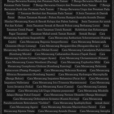
Bunga Berwarna Kuning dan Penataan Pada Taman
7 Bunga Berwarna Merah dan
Penataan Pada Taman
7 Bunga Berwarna Oranye dan Penataan Pada Taman
7 Bunga
Berwarna Putih dan Penataan Pada Taman
7 Bunga Berwarna Ungu dan Penataan Pada
Taman
7 Tanaman Berduri dan Penataan Pada Taman
9 Jenis Tanaman di Daerah
Panas
Bukan Tanaman Rumah : Pohon Kurma Rumput Australia Arundo Donax
Hindari Merancang Kana di Bawah Kelapa dan Palem Sadeng
Jenis Tanaman Air untuk
Pot dan Kolam
Jenis Tanaman Semak di Bawah Pohon yang Berbatang Lurus
Jenis
Tanaman Untuk Pagar
Jenis Tanaman Untuk Rumah
Kelebihan dan Kekurangan
Pagar Tanaman
Tanaman Mahal untuk Taman Rumah
Semak Bunga
Cara
Merancang Angelonia Angustifolia
Cara Merancang Anthurium Scherzerianum (Kuping
Gajah)
Cara Merancang Begonia Semperflorens
Cara Merancang Belamcanda
Chinensis (Brojo Lintang)
Cara Merancang Bougainvillea (Bougainvillea sp.)
Cara
Merancang Brunfelsia Calycina (Melati Kosta)
Cara Merancang Caesalpinia Pulcherrima
(Kembang Merak)
Cara Merancang Catharanthus Roseus (Tapak Dara)
Cara
Merancang Celosia Cristata (Jengger Ayam)
Cara Merancang Chrisantemum (Krisan)
Cara Merancang Costus Woodsoni (Pacing)
Cara Merancang Euphorbia Milii
Cara
Merancang Gomphrena Globosa (Kembang Kancing)
Cara Merancang Heliconia
Psittacorum (Pisang-Pisangan)
Cara Merancang Heliconia Rostrata
Cara Merancang
Hibiscus Rosasinensis (Kembang Sepatu)
Cara Merancang Hydrangea Macrophylla
(Bunga Bokor)
Cara Merancang Impatiens Balsamina (Pacar Air)
Cara Merancang
Impatiens Walleriana
Cara Merancang Iris (Trimezia Martinicensis)
Cara Merancang
Ixora Javanica (Soka)
Cara Merancang Kana (Canna)
Cara Merancang Lantana
Camara
Cara Merancang Lili Ungu (Alpinia purpurata)
Cara Merancang Mirabilis
Jalapa (Bunga Pukul Empat)
Cara Merancang Nerium Oleander (Bunga Mentega)
Cara Merancang Orthosiphon Aristatus (Kumis Kucing)
Cara Merancang
Pseuderantheum Reticulatum “Golden”
Cara Merancang Spathiphyllum
semak daun
Cara Merancang Agave
Cara Merancang Alocasia Macrorrhiza (Sente)
Cara
Merancang Alpinia Vittata
Cara Merancang Arundo Donax
Cara Merancang Jatropha