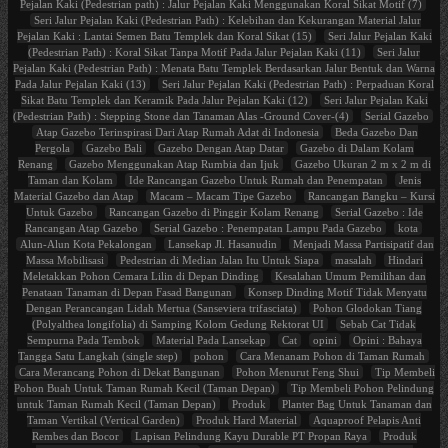
Pejalan Kaki (Pedestrian path) : Jalur Pejalan Kaki Menggunakan Koral Sikat Motif (7)
Seri Jalur Pejalan Kaki (Pedestrian Path) : Kelebihan dan Kekurangan Material Jalur
Pejalan Kaki : Lantai Semen Batu Templek dan Koral Sikat (15)
Seri Jalur Pejalan Kaki
(Pedestrian Path) : Koral Sikat Tanpa Motif Pada Jalur Pejalan Kaki (11)
Seri Jalur
Pejalan Kaki (Pedestrian Path) : Menata Batu Templek Berdasarkan Jalur Bentuk dan Warna
Pada Jalur Pejalan Kaki (13)
Seri Jalur Pejalan Kaki (Pedestrian Path) : Perpaduan Koral
Sikat Batu Templek dan Keramik Pada Jalur Pejalan Kaki (12)
Seri Jalur Pejalan Kaki
(Pedestrian Path) : Stepping Stone dan Tanaman Alas -Ground Cover-(4)
Serial Gazebo
Atap Gazebo Terinspirasi Dari Atap Rumah Adat di Indonesia
Beda Gazebo Dan
Pergola
Gazebo Bali
Gazebo Dengan Atap Datar
Gazebo di Dalam Kolam
Renang
Gazebo Menggunakan Atap Rumbia dan Ijuk
Gazebo Ukuran 2 m x 2 m di
Taman dan Kolam
Ide Rancangan Gazebo Untuk Rumah dan Penempatan
Jenis
Material Gazebo dan Atap
Macam – Macam Tipe Gazebo
Rancangan Bangku – Kursi
Untuk Gazebo
Rancangan Gazebo di Pinggir Kolam Renang
Serial Gazebo : Ide
Rancangan Atap Gazebo
Serial Gazebo : Penempatan Lampu Pada Gazebo
kota
Alun-Alun Kota Pekalongan
Lansekap Jl. Hasanudin
Menjadi Massa Partisipatif dan
Massa Mobilisasi
Pedestrian di Median Jalan Itu Untuk Siapa
masalah
Hindari
Meletakkan Pohon Cemara Lilin di Depan Dinding
Kesalahan Umum Pemilihan dan
Penataan Tanaman di Depan Fasad Bangunan
Konsep Dinding Motif Tidak Menyatu
Dengan Perancangan Lidah Mertua (Sanseviera trifasciata)
Pohon Glodokan Tiang
(Polyalthea longifolia) di Samping Kolom Gedung Rektorat UI
Sebab Cat Tidak
Sempurna Pada Tembok
Material Pada Lansekap
Cat
opini
Opini : Bahaya
Tangga Satu Langkah (single step)
pohon
Cara Menanam Pohon di Taman Rumah
Cara Merancang Pohon di Dekat Bangunan
Pohon Menurut Feng Shui
Tip Membeli
Pohon Buah Untuk Taman Rumah Kecil (Taman Depan)
Tip Membeli Pohon Pelindung
untuk Taman Rumah Kecil (Taman Depan)
Produk
Planter Bag Untuk Tanaman dan
Taman Vertikal (Vertical Garden)
Produk Hard Material
Aquaproof Pelapis Anti
Rembes dan Bocor
Lapisan Pelindung Kayu Durable PT Propan Raya
Produk