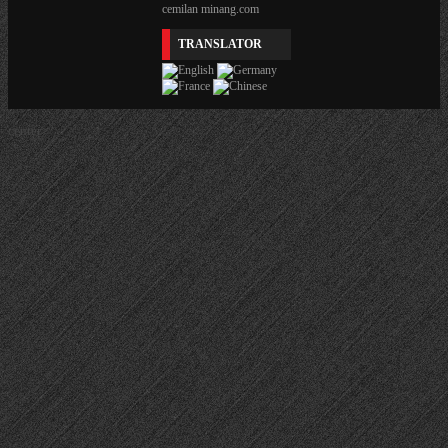
cemilan minang.com
TRANSLATOR
center>