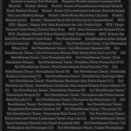
Tanaman Lansekap (Soft Material)
Pengantar Produk Tanaman Lansekap (Soft
Material)
Produk : Bonsai
Produk : Krisan (Chrysanthemum indicum) Kelopak
Penuh Mahkota Bunga
Produk : Krisan (Chrysanthemum indicum): Kelopak dengan
Satu Lapis Mahkota Bunga
Produk : Melati Kosta (Brunfelsia Calycina)
Produk :
Rumput (grass)
Produk : Tanaman Pucuk Merah (Syzygium Campanulatum)
RTH
RTH : Bagian – Bagian Jalur Jalan Kendaraan dan Jalur Pejalan Kaki
RTH : Fungsi
Tanaman Untuk Ruang Terbuka Hijau Kota
RTH : Jenis Tanaman dan Serapan Polusi
RTH : Kesalahan Memilih Pohon Peneduh Untuk Tempat Parkir
RTH : Kriteria dan
Jenis Pohon Peneduh Untuk Parkir
Seri Pemeliharaan
menghilangkan gulma dengan
cara konvensional
Pemeliharaan Taman
Seri Pemeliharaan Taman : Cara Memangkas
Pohon (4a)
Seri Pemeliharaan Taman : Cara Menyiram Tanaman (2B)
Seri
Pemeliharaan Taman : Cara Pemotongan Rumput Pada Taman Kecil dan Luas (5a)
Seri
Pemeliharaan Taman : Cara Pemupukan (6a)
Seri Pemeliharaan Taman : Dosis
Pemupukan Rumput
Seri Pemeliharaan Taman : Kesalahan Dalam Pemupukan (6 C)
Seri Pemeliharaan Taman : Obat Pemberantasan Hama/Penyakit (7A)
Seri
Pemeliharaan Taman : Pemangkasan Semak (4)
Seri Pemeliharaan Taman : Pembuatan
Kompos (composting) 10
Seri Pemeliharaan Taman : Pemeliharaan Hardscape-Jalan
Seri Pemeliharaan Taman : Pemeliharaan Hardscape-Jalan Parkir Kananl (11)
Seri
Pemeliharaan Taman : Pemeliharaan Hardscape-Jalan setapak-Pergola-Papan reklame (11
A)
Seri Pemeliharaan Taman : Pemindahan Tanaman (9)
Seri Pemeliharaan Taman :
Pemotongan Rumput (5)
Seri Pemeliharaan Taman : Pencegahan dan Pemberantasan
Hama/Penyakit (7)
Seri Pemeliharaan Taman : Pendagiran dan Penyiangan (3)
Seri
Pemeliharaan Taman : Pendangiran dan Penyiangan (3)
Seri Pemeliharaan Taman :
Penggantian/Penyulaman Tanaman (8)
Seri Pemeliharaan Taman : Penyapuan (1)
Seri Pemeliharaan Taman : Penyiraman Pada Taman (2 A)
Seri Pemeliharaan Taman :
Penyiraman pada Taman Lingkungan-Taman yang Luas (2)
Seri Pemeliharaan Taman :
Pupuk Kandang (Organik) dan Pupuk Anorganik (6B)
Seri Pemeliharaan Taman : Tip
Pendangiran dan Penyiangan (3a)
Seri Pemeliharaan Taman : Tujuan Pemangkasan