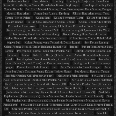
Berdasarkan Jenis
Hard Material
Dinding
Dinding Air Terjun dari Batu Alam
Susun Sirih : Air Terjun Taman Rumah dan Taman Lingkungan
Dua Lapis Dinding Pada
Taman Rumah
Seri Hard Material Dinding : Motif Kontemporer Pada Dinding Dengan
Material Batu Alam
Ukiran Batu Alam di Dinding
Ukiran Batu Alam sesuai Tema
Taman (Pohon Palem)
Kolam ikan
Kolam Bernuansa Alami
Kolam Segi Empat
Kolam renang
10 Tip Cara Merancang Kolam Renang
Kolam Renang Club House
Perumahan Casa Royal
Kolam Renang Club House Perumahan Villa Kebagusan
Kolam Renang Club House Provence BSD
Kolam Renang di Apartemen City Walk
Kolam Renang Hotel Novotel Palembang
Kolam Renang Hotel Seruni Cisarua
Kolam Renang Rumah Alexandra Kemang Jakarta
Kolam Renang Taman Bebek Made
Wijaya Bali
Kolam Renang yang Terletak di Depan Rumah
Seri Kolam Renang :
Kolam Renang Kecil di Taman Belakang Rumah (1)
lampu
Fungsi Pencahayaan Pada
Taman
Penerangan (Lampu) pada Jalur Pejalan Kaki
Teknik Dramatik Lampu Pada
Lansekap
lantai
Batas Area (Edging) Pada Taman : Antara Rumput dan Tanaman
Semak
Jenis Lapisan Permukaan Tanah (Ground Cover) Selain Tanaman
Jenis-Jenis
Lantai Taman (Ground Cover) dan Peruntukan Ruang
Paving Block Untuk Lansekap
pagar
Fungsi Pagar Pada Rumah
pot
Jenis Tanaman Pot Luar Ruangan
Jenis-
Jenis Pot Untuk Tanaman Ruang Dalam (Indoor Plant)
Pot Material Beton di Taman
Seri Jalur Pejalan Kaki (Pedestrian path)
Merancang Jalan Setapak
Seri Jalur Pejalan
Kaki (Pedestrian path) : Bentuk Jalur Pejalan Kaki (1)
Seri Jalur Pejalan Kaki (Pedestrian
Path) : Inspirasi Stepping Stone di Atas Kolam (10)
Seri Jalur Pejalan Kaki (Pedestrian
Path) : Jalan Pejalan Kaki Dengan Hiasan Ornamen Keramik (14)
Seri Jalur Pejalan Kaki
(Pedestrian path) : Jalur Bagi Pejalan Kaki di Atas Kolam Untuk Hiasan (9)
Seri Jalur
Pejalan Kaki (Pedestrian path) : Jalur Melintas Bagi Pejalan Kaki di Atas Kolam (8)
Seri
Jalur Pejalan Kaki (Pedestrian path) : Jalur Pejalan Kaki Berbentuk Melingkar di Bawah
Pergola (6)
Seri Jalur Pejalan Kaki (Pedestrian Path) : Jalur Pejalan Kaki Bergaya Formal
(2)
Seri Jalur Pejalan Kaki (Pedestrian Path) : Jalur Pejalan Kaki Bergaya Informal (3)
Seri Jalur Pejalan Kaki (Pedestrian path) : Jalur Pejalan Kaki Linier (5)
Seri Jalur