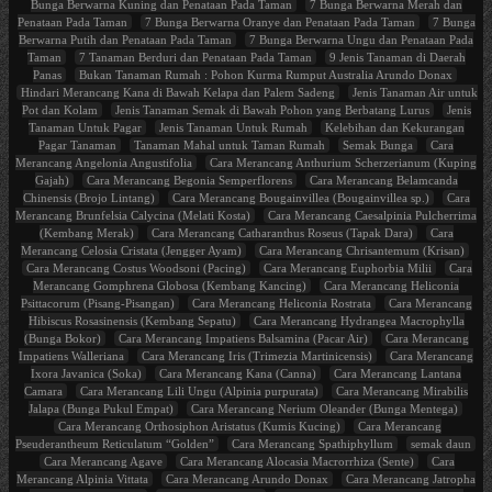
Bunga Berwarna Kuning dan Penataan Pada Taman
7 Bunga Berwarna Merah dan
Penataan Pada Taman
7 Bunga Berwarna Oranye dan Penataan Pada Taman
7 Bunga
Berwarna Putih dan Penataan Pada Taman
7 Bunga Berwarna Ungu dan Penataan Pada
Taman
7 Tanaman Berduri dan Penataan Pada Taman
9 Jenis Tanaman di Daerah
Panas
Bukan Tanaman Rumah : Pohon Kurma Rumput Australia Arundo Donax
Hindari Merancang Kana di Bawah Kelapa dan Palem Sadeng
Jenis Tanaman Air untuk
Pot dan Kolam
Jenis Tanaman Semak di Bawah Pohon yang Berbatang Lurus
Jenis
Tanaman Untuk Pagar
Jenis Tanaman Untuk Rumah
Kelebihan dan Kekurangan
Pagar Tanaman
Tanaman Mahal untuk Taman Rumah
Semak Bunga
Cara
Merancang Angelonia Angustifolia
Cara Merancang Anthurium Scherzerianum (Kuping
Gajah)
Cara Merancang Begonia Semperflorens
Cara Merancang Belamcanda
Chinensis (Brojo Lintang)
Cara Merancang Bougainvillea (Bougainvillea sp.)
Cara
Merancang Brunfelsia Calycina (Melati Kosta)
Cara Merancang Caesalpinia Pulcherrima
(Kembang Merak)
Cara Merancang Catharanthus Roseus (Tapak Dara)
Cara
Merancang Celosia Cristata (Jengger Ayam)
Cara Merancang Chrisantemum (Krisan)
Cara Merancang Costus Woodsoni (Pacing)
Cara Merancang Euphorbia Milii
Cara
Merancang Gomphrena Globosa (Kembang Kancing)
Cara Merancang Heliconia
Psittacorum (Pisang-Pisangan)
Cara Merancang Heliconia Rostrata
Cara Merancang
Hibiscus Rosasinensis (Kembang Sepatu)
Cara Merancang Hydrangea Macrophylla
(Bunga Bokor)
Cara Merancang Impatiens Balsamina (Pacar Air)
Cara Merancang
Impatiens Walleriana
Cara Merancang Iris (Trimezia Martinicensis)
Cara Merancang
Ixora Javanica (Soka)
Cara Merancang Kana (Canna)
Cara Merancang Lantana
Camara
Cara Merancang Lili Ungu (Alpinia purpurata)
Cara Merancang Mirabilis
Jalapa (Bunga Pukul Empat)
Cara Merancang Nerium Oleander (Bunga Mentega)
Cara Merancang Orthosiphon Aristatus (Kumis Kucing)
Cara Merancang
Pseuderantheum Reticulatum “Golden”
Cara Merancang Spathiphyllum
semak daun
Cara Merancang Agave
Cara Merancang Alocasia Macrorrhiza (Sente)
Cara
Merancang Alpinia Vittata
Cara Merancang Arundo Donax
Cara Merancang Jatropha