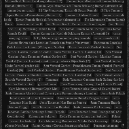
Minimalis di Taman Belakang (alternatif 2)
Taman Gaya Minimalis di Taman Belakang
Rumah (alternatif 1)
Taman Gaya Minimalis di Taman Belakang Rumah (alternatif 3)
taman depan rumah
12 Tip Merancang Taman di Depan Rumah
3 Tipe Taman di
Depan Rumah –Perumahan– (alternatif 1)
Taman di Dalam Rumah
taman rumah di
hook
Taman Rumah Hook di Perumahan (alternatif 1)
Tip Merancang Taman Rumah
Hook
taman rumah kecil
Seri Taman Kecil : Taman Kecil Nan Elegan
Seri Taman
Kecil : Tip Merancang Taman Kecil
Seri Taman Rumah Kecil : Berapa Luas Taman
Rumah Kecil?
Taman Kering dan Kecil di Belakang Rumah (Alternatif 1)
taman
samping rumah
6 Tip Merancang Taman Samping Rumah
taman rumah unik
Patung Hewan pada Lansekap Rumah dan Studio Widayanto
Rancangan Lansekap
Pada Lahan Berkontur (Widayanto Studio)
Taman Vertikal (Vertical Garden)
Seri
Vertical Garden : Contoh-Contoh Taman Vertikal (Vertical Garden) (4)
Seri Vertical
Garden : Jenis Tanaman Vertical Garden (3)
Seri Vertical Garden : Manfaat Taman
Vertikal (Vertical Garden) untuk Ruang Terbuka Hijau Kota (2)
Seri Vertical Garden :
Media Vertical garden (8)
Seri Vertical Garden : Pemeliharaan Taman Vertikal (Vertical
Garden) (6)
Seri Vertical Garden : Pemeliharaan Vertical Garden (6)
Seri Vertical
Garden : Proses Pembuatan Taman Vertikal (Vertical Garden) (5)
Seri Vertical Garden :
Sejarah Vertical Garden (1)
Tanaman
Beda Tanaman Gantung Sirih Gading dan Lee
Kuan Yu Untuk Tirai
ground cover
Cara Merancang Kacang Hias (Arachis Pintoi)
Cara Merancang Rumput Gajah Mini
Jenis Tamanan Alas (Ground Cover) Invasi
Jenis Tamanan Alas (Ground Cover) yang Pertumbuhannya Lambat.
Jenis-Jenis Pelapis
Tanah (Ground Cover) Tanaman
Jenis Tanaman Hias Air Pengisi Kolam
Jenis
Tanaman Hias Buah
Jenis Tanaman Hias Bunga Potong
Jenis Tanaman Hias di
Dataran Tinggi
Jenis Tanaman Hias Rambat
Jenis Tanaman Pot Gantung
Jenis
Tanaman Rambat Berbunga Untuk Pergola
Jenis Tanaman Untuk Ruangan AC (Air
Conditioner)
Kaktus dan Sukulen
Beda Tanaman Kaktus dan Sukulen
Palem
Bismarckia Nobilis
Cara Merancang Bismarckia Nobilis Pada Lansekap
Kelapa
(Cocos Nucifera)
Palem Kuning (Chrysalidocarpus cabadae)
Penataan tanaman
7