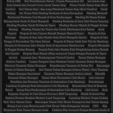
Pohon (4B)
Seri Pemeliharaan Taman : Tujuan Pemupukan (6)
seri taman atap
Jenis Semak dan Ground Cover untuk Taman Atap
Pohon Untuk Taman Atap (Roof
Garden)
Seri Taman Atap : Apa yang Dimaksud Taman Atap (Roof Garden)
Serial
Dinding
Air Terjun Pada Dinding Pembatas di Area Perumahan
Dinding Bermotif
Horizontal Pembatas Unit Rumah di Kota Parahyangan
Dinding Di Depan Kolam
Renang Anak-Anak di Hotel Shangrila
Dinding Pembatas di Area Club House Serpong
Dinding Penahan Tanah Di Daerah Tapos
Dinding Shower Mandi di Pinggir Kolam
Renang
Dinding Tempat Air Terjun dan Untuk Membatasi Area Taman
serial
Pergola
Pergola di Atas Carport Rumah Dengan Material Kayu.
Pergola di Atas
Dermaga
Pergola di Atas Jalur Pejalan Kaki Hotel Shangrila Jakarta
Pergola di Atas
Tangga di Perumahan The Oaze Jakarta
Pergola di Depan Salah Satu Vila Air Bandung
Pergola di Pertemuan Jalur Pejalan Kaki di Apartemen Pakubuwono
Pergola Minimalis
di Pinggir Kolam Renang
Pergola Pada Jalur Pejalan Kaki Penghubung Antara Rumah
dan Gazebo
Pergola Pintu Masuk (Main entrance) Utama Sebagai Penanda di Tapos
service
Layanan Jasa : Pembangunan Vertical Garden
Taman Dalam Ruangan
(Indoor Garden)
Lampu Penganti Sinar Matahari Untuk Tanaman Dalam Ruangan
Merawat Tanaman Dalam Ruangan
Pemeliharaan Tanaman di Dalam Pot
Rancangan
Taman di Dalam Ruangan
Seri Taman Dalam Ruangan (Indoor Plant) : Jenis Tanaman
Dalam Ruangan Apartemen
Tanaman Dalam Ruangan (indoor plant)
Memilih
Tanaman Dalam Ruangan
Taman Resto Perumahan Club House
cafe restoran
Pemilihan dan Penataan Tanaman di Atmosphere Cafe Bandung
Pencahayaan
Lansekap (Lighting) Pada Atmosphere Cafe Bandung
Romantisme Desa di Restoran
Payon
Saung Khas Parahyangan di Atmosphere Cafe Bandung
club house
Area
Kegiatan Terpisah di Club House Provence BSD Tangerang
Klasik Kolonial Nan
Simetris Premier Resident Modern Land Tangerang
Lansekap Modern Tropis Gading
Park View Jakarta Utara
Rancangan Taman Club House Terinspirasi dari Taman Jepang
Ruang Luar yang Menerus pada Club House Villas Kebagusan Jakarta
CPG
Alat
Permainan Pada Taman Bermain Anak
Children Play Ground (Tempat Bermain Anak) di