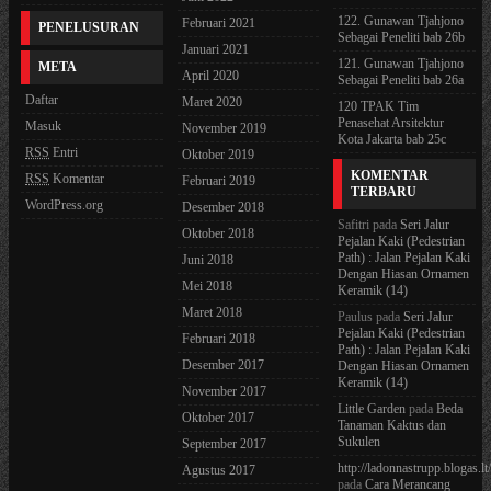
122. Gunawan Tjahjono
Februari 2021
PENELUSURAN
Sebagai Peneliti bab 26b
Januari 2021
121. Gunawan Tjahjono
META
April 2020
Sebagai Peneliti bab 26a
Daftar
Maret 2020
120 TPAK Tim
Penasehat Arsitektur
Masuk
November 2019
Kota Jakarta bab 25c
RSS
Entri
Oktober 2019
KOMENTAR
RSS
Komentar
Februari 2019
TERBARU
WordPress.org
Desember 2018
Safitri
pada
Seri Jalur
Oktober 2018
Pejalan Kaki (Pedestrian
Path) : Jalan Pejalan Kaki
Juni 2018
Dengan Hiasan Ornamen
Mei 2018
Keramik (14)
Maret 2018
Paulus
pada
Seri Jalur
Pejalan Kaki (Pedestrian
Februari 2018
Path) : Jalan Pejalan Kaki
Desember 2017
Dengan Hiasan Ornamen
Keramik (14)
November 2017
Little Garden
pada
Beda
Oktober 2017
Tanaman Kaktus dan
Sukulen
September 2017
http://ladonnastrupp.blogas.lt
Agustus 2017
pada
Cara Merancang