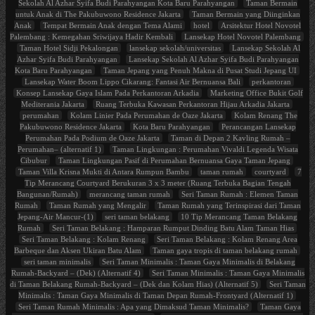
Sekolah Al Azhar Syifa Budi Parahyangan Kota Baru Parahyangan
Taman Bermain
untuk Anak di The Pakubuwono Residence Jakarta
Taman Bermain yang Diinginkan
Anak
Tempat Bermain Anak dengan Tema Alami
hotel
Arsitektur Hotel Novotel
Palembang : Kemegahan Sriwijaya Hadir Kembali
Lansekap Hotel Novotel Palembang
Taman Hotel Sidji Pekalongan
lansekap sekolah/universitas
Lansekap Sekolah Al
Azhar Syifa Budi Parahyangan
Lansekap Sekolah Al Azhar Syifa Budi Parahyangan
Kota Baru Parahyangan
Taman Jepang yang Penuh Makna di Pusat Studi Jepang UI
Lansekap Water Boom Lippo Cikarang: Fantasi Air Bernuansa Bali
perkantoran
Konsep Lansekap Gaya Islam Pada Perkantoran Arkadia
Marketing Office Bukit Golf
Mediterania Jakarta
Ruang Terbuka Kawasan Perkantoran Hijau Arkadia Jakarta
perumahan
Kolam Linier Pada Perumahan de Oaze Jakarta
Kolam Renang The
Pakubuwono Residence Jakarta
Kota Baru Parahyangan
Perancangan Lansekap
Perumahan Pada Podium de Oaze Jakarta
Taman di Depan 2 Kavling Rumah –
Perumahan– (alternatif 1)
Taman Lingkungan : Perumahan Vivaldi Legenda Wisata
Cibubur
Taman Lingkungan Pasif di Perumahan Bernuansa Gaya Taman Jepang
Taman Villa Krisna Mukti di Antara Rumpun Bambu
taman rumah
courtyard
7
Tip Merancang Courtyard Berukuran 3 x 3 meter (Ruang Terbuka Bagian Tengah
Bangunan/Rumah)
merancang taman rumah
Seri Taman Rumah : Elemen Taman
Rumah
Taman Rumah yang Mengalir
Taman Rumah yang Terinspirasi dari Taman
Jepang-Air Mancur-(1)
seri taman belakang
10 Tip Merancang Taman Belakang
Rumah
Seri Taman Belakang : Hamparan Rumput Dinding Batu Alam Taman Hias
Seri Taman Belakang : Kolam Renang
Seri Taman Belakang : Kolam Renang Area
Barbeque dan Aksen Ukiran Batu Alam
Taman gaya tropis di taman belakang rumah
seri taman minimalis
Seri Taman Minimalis : Taman Gaya Minimalis di Belakang
Rumah-Backyard – (Dek) (Alternatif 4)
Seri Taman Minimalis : Taman Gaya Minimalis
di Taman Belakang Rumah-Backyard – (Dek dan Kolam Hias) (Alternatif 5)
Seri Taman
Minimalis : Taman Gaya Minimalis di Taman Depan Rumah-Frontyard (Alternatif 1)
Seri Taman Rumah Minimalis : Apa yang Dimaksud Taman Minimalis?
Taman Gaya