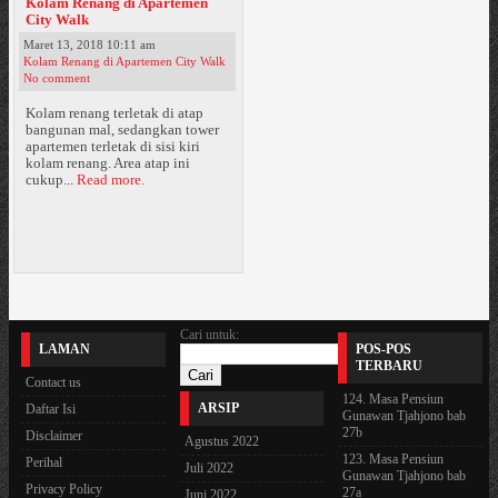
Kolam Renang di Apartemen
City Walk
Maret 13, 2018 10:11 am
Kolam Renang di Apartemen City Walk
No comment
Kolam renang terletak di atap
bangunan mal, sedangkan tower
apartemen terletak di sisi kiri
kolam renang. Area atap ini
cukup...
Read more.
Cari untuk:
LAMAN
POS-POS
TERBARU
Contact us
124. Masa Pensiun
ARSIP
Daftar Isi
Gunawan Tjahjono bab
27b
Disclaimer
Agustus 2022
123. Masa Pensiun
Perihal
Juli 2022
Gunawan Tjahjono bab
Privacy Policy
27a
Juni 2022