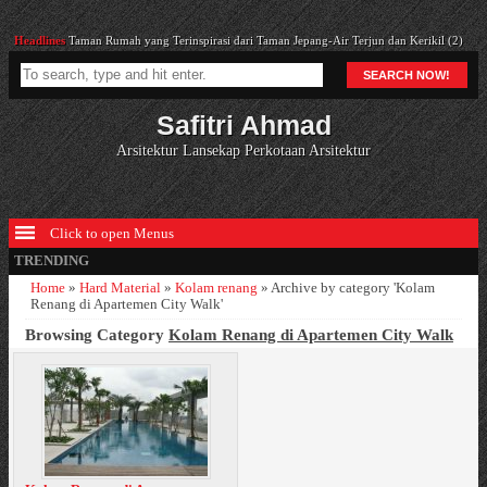
Headlines
Taman Rumah yang Terinspirasi dari Taman Jepang-Air Terjun dan Kerikil (2)
Headlines
Seri Taman Kecil : Taman Kering dan Kecil di Belakang Rumah (Alternatif 1)
SEARCH NOW!
Headlines
94.Desain Rumah Wisnu bab 21b
Headlines
Serial Gazebo : Ide Rancangan Atap Gazebo
Safitri Ahmad
Headlines
Cara Merancang Pontederia Cordata Var. Lanceolata
Arsitektur Lansekap Perkotaan Arsitektur
Click to open Menus
TRENDING
Home
»
Hard Material
»
Kolam renang
»
Archive by category 'Kolam
Renang di Apartemen City Walk'
Browsing Category
Kolam Renang di Apartemen City Walk