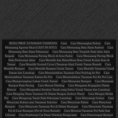
BUKU PROF. GUNAWAN TJAHJONO
Cara
Cara Memangkas Pohon
Cara
Memasang Agrerat Sikat (CAST IN-SITU)
Cara Memasang Batu Alam Andesit
Cara
Memasang Batu Alam Palimanan
Cara Memasang Batu Templek Pada Jalur Jalan
Setapak
Cara Memasang Paving Block di Area Parkir
Cara Memasang Paving Block
Pada Perkerasan Jalan
Cara Memilih dan Memelihara Ikan Untuk Kolam Ikan di
Taman
Cara Memilih Ground Cover (Tanaman Alas) Untuk Taman Rumah
Cara
Memilih Rumput
Cara Memilih Rumput Untuk Taman
Cara Memilih Tanaman Untuk
Taman dan Lansekap
Cara Memindahkan Tanaman Dari Polybag ke Pot
Cara
Memindahkan Tanaman Kaktus Ke Pot
Cara Memindahkan Tanaman Pot Ke Pot Lain
Cara Mempersiapkan Lahan Untuk Taman
Cara Menanam Rumput
Cara Menanam
Rumput Pada Paving
Cara Mencat Dinding
Cara Mengatasi Kegagalan Dalam
Mencat
Cara Mengetahui Struktur Tanah yang Subur Untuk Taman dan Lansekap
Cara Mengilap Daun Tanaman Di Dalam Ruagan (Indoor Plant)
Cara Mengisi Media
Pot
Cara Mengurug Tanah Pada Pekerjaan Lansekap
Cara Menyiangi Gulma
Cara
Menyiram Kaktus atau Tanaman Sukulen
Cara Menyiram Palem
Cara Menyiram
Rumput
Cara Menyiram Tanaman Pot di Dalam Ruangan
Cara Menyiram Tanaman
Pot di Luar Ruangan (Pot di Teras Rumah)
Cara Merawat Tanaman Pot Pada Saat
Liburan
Cara Pemberian Cat Dasar Sebelum Pengecatan
Cara Pemotongan Rumput