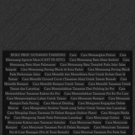
BUKU PROF. GUNAWAN TJAHJONO
Cara
Cara Memangkas Pohon
Cara
Memasang Agrerat Sikat (CAST IN-SITU)
Cara Memasang Batu Alam Andesit
Cara
Memasang Batu Alam Palimanan
Cara Memasang Batu Templek Pada Jalur Jalan
Setapak
Cara Memasang Paving Block di Area Parkir
Cara Memasang Paving Block
Pada Perkerasan Jalan
Cara Memilih dan Memelihara Ikan Untuk Kolam Ikan di
Taman
Cara Memilih Ground Cover (Tanaman Alas) Untuk Taman Rumah
Cara
Memilih Rumput
Cara Memilih Rumput Untuk Taman
Cara Memilih Tanaman Untuk
Taman dan Lansekap
Cara Memindahkan Tanaman Dari Polybag ke Pot
Cara
Memindahkan Tanaman Kaktus Ke Pot
Cara Memindahkan Tanaman Pot Ke Pot Lain
Cara Mempersiapkan Lahan Untuk Taman
Cara Menanam Rumput
Cara Menanam
Rumput Pada Paving
Cara Mencat Dinding
Cara Mengatasi Kegagalan Dalam
Mencat
Cara Mengetahui Struktur Tanah yang Subur Untuk Taman dan Lansekap
Cara Mengilap Daun Tanaman Di Dalam Ruagan (Indoor Plant)
Cara Mengisi Media
Pot
Cara Mengurug Tanah Pada Pekerjaan Lansekap
Cara Menyiangi Gulma
Cara
Menyiram Kaktus atau Tanaman Sukulen
Cara Menyiram Palem
Cara Menyiram
Rumput
Cara Menyiram Tanaman Pot di Dalam Ruangan
Cara Menyiram Tanaman
Pot di Luar Ruangan (Pot di Teras Rumah)
Cara Merawat Tanaman Pot Pada Saat