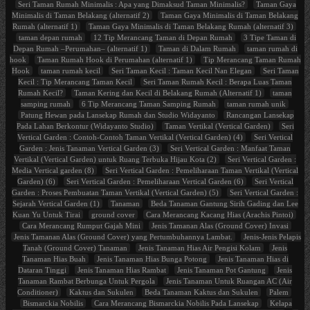
Seri Taman Rumah Minimalis : Apa yang Dimaksud Taman Minimalis?
Taman Gaya
Minimalis di Taman Belakang (alternatif 2)
Taman Gaya Minimalis di Taman Belakang
Rumah (alternatif 1)
Taman Gaya Minimalis di Taman Belakang Rumah (alternatif 3)
taman depan rumah
12 Tip Merancang Taman di Depan Rumah
3 Tipe Taman di
Depan Rumah –Perumahan– (alternatif 1)
Taman di Dalam Rumah
taman rumah di
hook
Taman Rumah Hook di Perumahan (alternatif 1)
Tip Merancang Taman Rumah
Hook
taman rumah kecil
Seri Taman Kecil : Taman Kecil Nan Elegan
Seri Taman
Kecil : Tip Merancang Taman Kecil
Seri Taman Rumah Kecil : Berapa Luas Taman
Rumah Kecil?
Taman Kering dan Kecil di Belakang Rumah (Alternatif 1)
taman
samping rumah
6 Tip Merancang Taman Samping Rumah
taman rumah unik
Patung Hewan pada Lansekap Rumah dan Studio Widayanto
Rancangan Lansekap
Pada Lahan Berkontur (Widayanto Studio)
Taman Vertikal (Vertical Garden)
Seri
Vertical Garden : Contoh-Contoh Taman Vertikal (Vertical Garden) (4)
Seri Vertical
Garden : Jenis Tanaman Vertical Garden (3)
Seri Vertical Garden : Manfaat Taman
Vertikal (Vertical Garden) untuk Ruang Terbuka Hijau Kota (2)
Seri Vertical Garden :
Media Vertical garden (8)
Seri Vertical Garden : Pemeliharaan Taman Vertikal (Vertical
Garden) (6)
Seri Vertical Garden : Pemeliharaan Vertical Garden (6)
Seri Vertical
Garden : Proses Pembuatan Taman Vertikal (Vertical Garden) (5)
Seri Vertical Garden :
Sejarah Vertical Garden (1)
Tanaman
Beda Tanaman Gantung Sirih Gading dan Lee
Kuan Yu Untuk Tirai
ground cover
Cara Merancang Kacang Hias (Arachis Pintoi)
Cara Merancang Rumput Gajah Mini
Jenis Tamanan Alas (Ground Cover) Invasi
Jenis Tamanan Alas (Ground Cover) yang Pertumbuhannya Lambat.
Jenis-Jenis Pelapis
Tanah (Ground Cover) Tanaman
Jenis Tanaman Hias Air Pengisi Kolam
Jenis
Tanaman Hias Buah
Jenis Tanaman Hias Bunga Potong
Jenis Tanaman Hias di
Dataran Tinggi
Jenis Tanaman Hias Rambat
Jenis Tanaman Pot Gantung
Jenis
Tanaman Rambat Berbunga Untuk Pergola
Jenis Tanaman Untuk Ruangan AC (Air
Conditioner)
Kaktus dan Sukulen
Beda Tanaman Kaktus dan Sukulen
Palem
Bismarckia Nobilis
Cara Merancang Bismarckia Nobilis Pada Lansekap
Kelapa