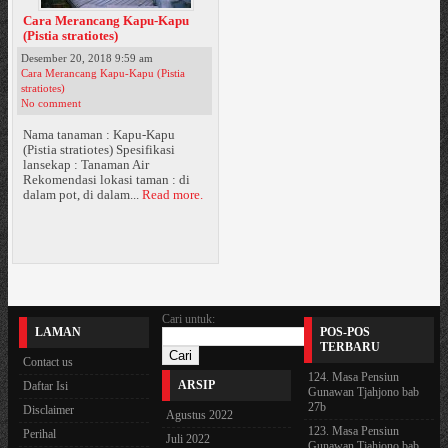
Cara Merancang Kapu-Kapu
(Pistia stratiotes)
Desember 20, 2018 9:59 am
Cara Merancang Kapu-Kapu (Pistia
stratiotes)
No comment
Nama tanaman : Kapu-Kapu
(Pistia stratiotes) Spesifikasi
lansekap : Tanaman Air
Rekomendasi lokasi taman : di
dalam pot, di dalam...
Read more.
Cari untuk:
LAMAN
POS-POS
TERBARU
Contact us
124. Masa Pensiun
ARSIP
Daftar Isi
Gunawan Tjahjono bab
27b
Disclaimer
Agustus 2022
123. Masa Pensiun
Perihal
Juli 2022
Gunawan Tjahjono bab