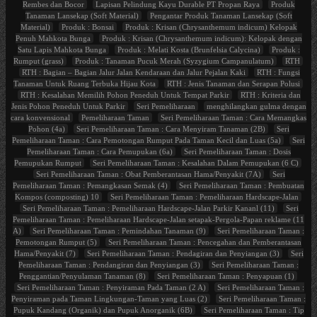
Rembes dan Bocor
Lapisan Pelindung Kayu Durable PT Propan Raya
Produk
Tanaman Lansekap (Soft Material)
Pengantar Produk Tanaman Lansekap (Soft
Material)
Produk : Bonsai
Produk : Krisan (Chrysanthemum indicum) Kelopak
Penuh Mahkota Bunga
Produk : Krisan (Chrysanthemum indicum): Kelopak dengan
Satu Lapis Mahkota Bunga
Produk : Melati Kosta (Brunfelsia Calycina)
Produk :
Rumput (grass)
Produk : Tanaman Pucuk Merah (Syzygium Campanulatum)
RTH
RTH : Bagian – Bagian Jalur Jalan Kendaraan dan Jalur Pejalan Kaki
RTH : Fungsi
Tanaman Untuk Ruang Terbuka Hijau Kota
RTH : Jenis Tanaman dan Serapan Polusi
RTH : Kesalahan Memilih Pohon Peneduh Untuk Tempat Parkir
RTH : Kriteria dan
Jenis Pohon Peneduh Untuk Parkir
Seri Pemeliharaan
menghilangkan gulma dengan
cara konvensional
Pemeliharaan Taman
Seri Pemeliharaan Taman : Cara Memangkas
Pohon (4a)
Seri Pemeliharaan Taman : Cara Menyiram Tanaman (2B)
Seri
Pemeliharaan Taman : Cara Pemotongan Rumput Pada Taman Kecil dan Luas (5a)
Seri
Pemeliharaan Taman : Cara Pemupukan (6a)
Seri Pemeliharaan Taman : Dosis
Pemupukan Rumput
Seri Pemeliharaan Taman : Kesalahan Dalam Pemupukan (6 C)
Seri Pemeliharaan Taman : Obat Pemberantasan Hama/Penyakit (7A)
Seri
Pemeliharaan Taman : Pemangkasan Semak (4)
Seri Pemeliharaan Taman : Pembuatan
Kompos (composting) 10
Seri Pemeliharaan Taman : Pemeliharaan Hardscape-Jalan
Seri Pemeliharaan Taman : Pemeliharaan Hardscape-Jalan Parkir Kananl (11)
Seri
Pemeliharaan Taman : Pemeliharaan Hardscape-Jalan setapak-Pergola-Papan reklame (11
A)
Seri Pemeliharaan Taman : Pemindahan Tanaman (9)
Seri Pemeliharaan Taman :
Pemotongan Rumput (5)
Seri Pemeliharaan Taman : Pencegahan dan Pemberantasan
Hama/Penyakit (7)
Seri Pemeliharaan Taman : Pendagiran dan Penyiangan (3)
Seri
Pemeliharaan Taman : Pendangiran dan Penyiangan (3)
Seri Pemeliharaan Taman :
Penggantian/Penyulaman Tanaman (8)
Seri Pemeliharaan Taman : Penyapuan (1)
Seri Pemeliharaan Taman : Penyiraman Pada Taman (2 A)
Seri Pemeliharaan Taman :
Penyiraman pada Taman Lingkungan-Taman yang Luas (2)
Seri Pemeliharaan Taman :
Pupuk Kandang (Organik) dan Pupuk Anorganik (6B)
Seri Pemeliharaan Taman : Tip