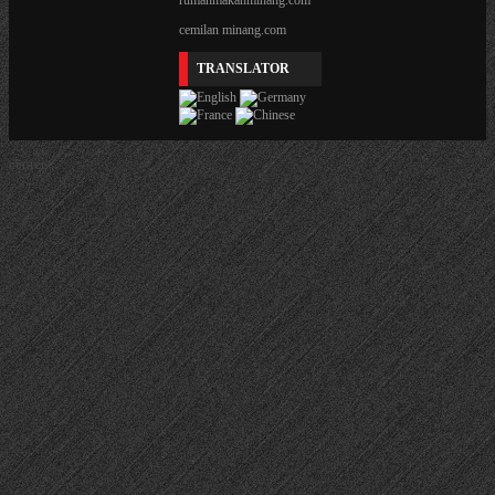
rumahmakanminang.com
cemilan minang.com
TRANSLATOR
center>