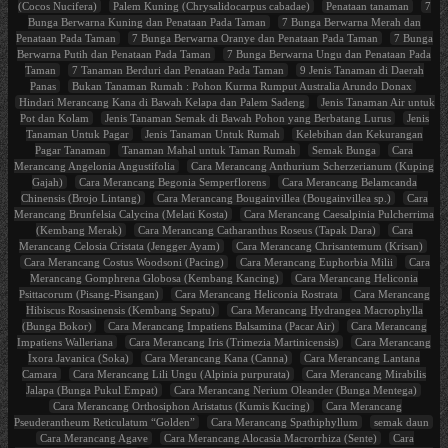
(Cocos Nucifera)
Palem Kuning (Chrysalidocarpus cabadae)
Penataan tanaman
7
Bunga Berwarna Kuning dan Penataan Pada Taman
7 Bunga Berwarna Merah dan
Penataan Pada Taman
7 Bunga Berwarna Oranye dan Penataan Pada Taman
7 Bunga
Berwarna Putih dan Penataan Pada Taman
7 Bunga Berwarna Ungu dan Penataan Pada
Taman
7 Tanaman Berduri dan Penataan Pada Taman
9 Jenis Tanaman di Daerah
Panas
Bukan Tanaman Rumah : Pohon Kurma Rumput Australia Arundo Donax
Hindari Merancang Kana di Bawah Kelapa dan Palem Sadeng
Jenis Tanaman Air untuk
Pot dan Kolam
Jenis Tanaman Semak di Bawah Pohon yang Berbatang Lurus
Jenis
Tanaman Untuk Pagar
Jenis Tanaman Untuk Rumah
Kelebihan dan Kekurangan
Pagar Tanaman
Tanaman Mahal untuk Taman Rumah
Semak Bunga
Cara
Merancang Angelonia Angustifolia
Cara Merancang Anthurium Scherzerianum (Kuping
Gajah)
Cara Merancang Begonia Semperflorens
Cara Merancang Belamcanda
Chinensis (Brojo Lintang)
Cara Merancang Bougainvillea (Bougainvillea sp.)
Cara
Merancang Brunfelsia Calycina (Melati Kosta)
Cara Merancang Caesalpinia Pulcherrima
(Kembang Merak)
Cara Merancang Catharanthus Roseus (Tapak Dara)
Cara
Merancang Celosia Cristata (Jengger Ayam)
Cara Merancang Chrisantemum (Krisan)
Cara Merancang Costus Woodsoni (Pacing)
Cara Merancang Euphorbia Milii
Cara
Merancang Gomphrena Globosa (Kembang Kancing)
Cara Merancang Heliconia
Psittacorum (Pisang-Pisangan)
Cara Merancang Heliconia Rostrata
Cara Merancang
Hibiscus Rosasinensis (Kembang Sepatu)
Cara Merancang Hydrangea Macrophylla
(Bunga Bokor)
Cara Merancang Impatiens Balsamina (Pacar Air)
Cara Merancang
Impatiens Walleriana
Cara Merancang Iris (Trimezia Martinicensis)
Cara Merancang
Ixora Javanica (Soka)
Cara Merancang Kana (Canna)
Cara Merancang Lantana
Camara
Cara Merancang Lili Ungu (Alpinia purpurata)
Cara Merancang Mirabilis
Jalapa (Bunga Pukul Empat)
Cara Merancang Nerium Oleander (Bunga Mentega)
Cara Merancang Orthosiphon Aristatus (Kumis Kucing)
Cara Merancang
Pseuderantheum Reticulatum “Golden”
Cara Merancang Spathiphyllum
semak daun
Cara Merancang Agave
Cara Merancang Alocasia Macrorrhiza (Sente)
Cara