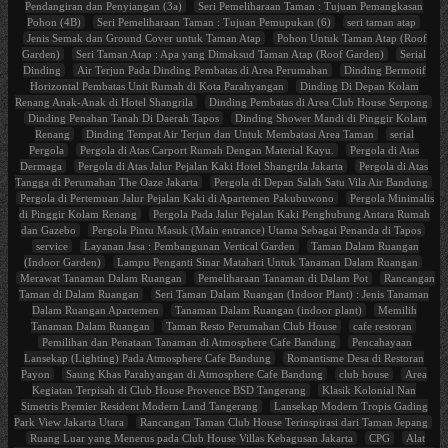
Pendangiran dan Penyiangan (3a)
Seri Pemeliharaan Taman : Tujuan Pemangkasan
Pohon (4B)
Seri Pemeliharaan Taman : Tujuan Pemupukan (6)
seri taman atap
Jenis Semak dan Ground Cover untuk Taman Atap
Pohon Untuk Taman Atap (Roof
Garden)
Seri Taman Atap : Apa yang Dimaksud Taman Atap (Roof Garden)
Serial
Dinding
Air Terjun Pada Dinding Pembatas di Area Perumahan
Dinding Bermotif
Horizontal Pembatas Unit Rumah di Kota Parahyangan
Dinding Di Depan Kolam
Renang Anak-Anak di Hotel Shangrila
Dinding Pembatas di Area Club House Serpong
Dinding Penahan Tanah Di Daerah Tapos
Dinding Shower Mandi di Pinggir Kolam
Renang
Dinding Tempat Air Terjun dan Untuk Membatasi Area Taman
serial
Pergola
Pergola di Atas Carport Rumah Dengan Material Kayu.
Pergola di Atas
Dermaga
Pergola di Atas Jalur Pejalan Kaki Hotel Shangrila Jakarta
Pergola di Atas
Tangga di Perumahan The Oaze Jakarta
Pergola di Depan Salah Satu Vila Air Bandung
Pergola di Pertemuan Jalur Pejalan Kaki di Apartemen Pakubuwono
Pergola Minimalis
di Pinggir Kolam Renang
Pergola Pada Jalur Pejalan Kaki Penghubung Antara Rumah
dan Gazebo
Pergola Pintu Masuk (Main entrance) Utama Sebagai Penanda di Tapos
service
Layanan Jasa : Pembangunan Vertical Garden
Taman Dalam Ruangan
(Indoor Garden)
Lampu Penganti Sinar Matahari Untuk Tanaman Dalam Ruangan
Merawat Tanaman Dalam Ruangan
Pemeliharaan Tanaman di Dalam Pot
Rancangan
Taman di Dalam Ruangan
Seri Taman Dalam Ruangan (Indoor Plant) : Jenis Tanaman
Dalam Ruangan Apartemen
Tanaman Dalam Ruangan (indoor plant)
Memilih
Tanaman Dalam Ruangan
Taman Resto Perumahan Club House
cafe restoran
Pemilihan dan Penataan Tanaman di Atmosphere Cafe Bandung
Pencahayaan
Lansekap (Lighting) Pada Atmosphere Cafe Bandung
Romantisme Desa di Restoran
Payon
Saung Khas Parahyangan di Atmosphere Cafe Bandung
club house
Area
Kegiatan Terpisah di Club House Provence BSD Tangerang
Klasik Kolonial Nan
Simetris Premier Resident Modern Land Tangerang
Lansekap Modern Tropis Gading
Park View Jakarta Utara
Rancangan Taman Club House Terinspirasi dari Taman Jepang
Ruang Luar yang Menerus pada Club House Villas Kebagusan Jakarta
CPG
Alat