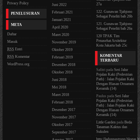
Privacy Policy
27a
Juni 2022
122. Gunawan Tjahjono
Februari 2021
PENELUSURAN
Sebagai Peneliti bab 26b
Januari 2021
121. Gunawan Tjahjono
META
April 2020
Sebagai Peneliti bab 26a
Daftar
Maret 2020
120 TPAK Tim
Penasehat Arsitektur
Masuk
November 2019
Kota Jakarta bab 25c
RSS
Entri
Oktober 2019
KOMENTAR
RSS
Komentar
Februari 2019
TERBARU
WordPress.org
Desember 2018
Safitri
pada
Seri Jalur
Oktober 2018
Pejalan Kaki (Pedestrian
Path) : Jalan Pejalan Kaki
Juni 2018
Dengan Hiasan Ornamen
Mei 2018
Keramik (14)
Maret 2018
Paulus
pada
Seri Jalur
Pejalan Kaki (Pedestrian
Februari 2018
Path) : Jalan Pejalan Kaki
Desember 2017
Dengan Hiasan Ornamen
Keramik (14)
November 2017
Little Garden
pada
Beda
Oktober 2017
Tanaman Kaktus dan
Sukulen
September 2017
http://ladonnastrupp.blogas.lt
Agustus 2017