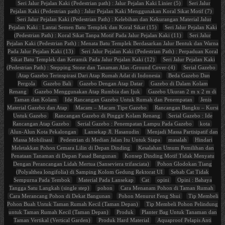
Seri Jalur Pejalan Kaki (Pedestrian path) : Jalur Pejalan Kaki Linier (5)
Seri Jalur
Pejalan Kaki (Pedestrian path) : Jalur Pejalan Kaki Menggunakan Koral Sikat Motif (7)
Seri Jalur Pejalan Kaki (Pedestrian Path) : Kelebihan dan Kekurangan Material Jalur
Pejalan Kaki : Lantai Semen Batu Templek dan Koral Sikat (15)
Seri Jalur Pejalan Kaki
(Pedestrian Path) : Koral Sikat Tanpa Motif Pada Jalur Pejalan Kaki (11)
Seri Jalur
Pejalan Kaki (Pedestrian Path) : Menata Batu Templek Berdasarkan Jalur Bentuk dan Warna
Pada Jalur Pejalan Kaki (13)
Seri Jalur Pejalan Kaki (Pedestrian Path) : Perpaduan Koral
Sikat Batu Templek dan Keramik Pada Jalur Pejalan Kaki (12)
Seri Jalur Pejalan Kaki
(Pedestrian Path) : Stepping Stone dan Tanaman Alas -Ground Cover-(4)
Serial Gazebo
Atap Gazebo Terinspirasi Dari Atap Rumah Adat di Indonesia
Beda Gazebo Dan
Pergola
Gazebo Bali
Gazebo Dengan Atap Datar
Gazebo di Dalam Kolam
Renang
Gazebo Menggunakan Atap Rumbia dan Ijuk
Gazebo Ukuran 2 m x 2 m di
Taman dan Kolam
Ide Rancangan Gazebo Untuk Rumah dan Penempatan
Jenis
Material Gazebo dan Atap
Macam – Macam Tipe Gazebo
Rancangan Bangku – Kursi
Untuk Gazebo
Rancangan Gazebo di Pinggir Kolam Renang
Serial Gazebo : Ide
Rancangan Atap Gazebo
Serial Gazebo : Penempatan Lampu Pada Gazebo
kota
Alun-Alun Kota Pekalongan
Lansekap Jl. Hasanudin
Menjadi Massa Partisipatif dan
Massa Mobilisasi
Pedestrian di Median Jalan Itu Untuk Siapa
masalah
Hindari
Meletakkan Pohon Cemara Lilin di Depan Dinding
Kesalahan Umum Pemilihan dan
Penataan Tanaman di Depan Fasad Bangunan
Konsep Dinding Motif Tidak Menyatu
Dengan Perancangan Lidah Mertua (Sanseviera trifasciata)
Pohon Glodokan Tiang
(Polyalthea longifolia) di Samping Kolom Gedung Rektorat UI
Sebab Cat Tidak
Sempurna Pada Tembok
Material Pada Lansekap
Cat
opini
Opini : Bahaya
Tangga Satu Langkah (single step)
pohon
Cara Menanam Pohon di Taman Rumah
Cara Merancang Pohon di Dekat Bangunan
Pohon Menurut Feng Shui
Tip Membeli
Pohon Buah Untuk Taman Rumah Kecil (Taman Depan)
Tip Membeli Pohon Pelindung
untuk Taman Rumah Kecil (Taman Depan)
Produk
Planter Bag Untuk Tanaman dan
Taman Vertikal (Vertical Garden)
Produk Hard Material
Aquaproof Pelapis Anti