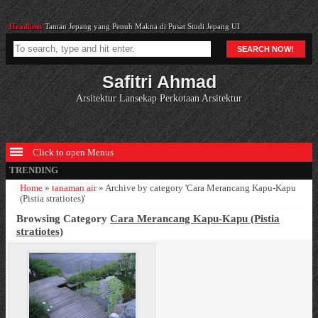
Headlines
Taman Jepang yang Penuh Makna di Pusat Studi Jepang UI
Headlines
12. Silabus bab 3c
SEARCH NOW!
Headlines
Cara Merancang Celosia Cristata (Jengger Ayam)
Headlines
Cara Mengetahui Struktur Tanah yang Subur Untuk Taman dan Lansekap
Safitri Ahmad
Headlines
58. Klien Gunawan Tjahjono bab 11e
Arsitektur Lansekap Perkotaan Arsitektur
Click to open Menus
TRENDING
Home
»
tanaman air
»
Archive by category 'Cara Merancang Kapu-Kapu
(Pistia stratiotes)'
Browsing Category
Cara Merancang Kapu-Kapu (Pistia
stratiotes)