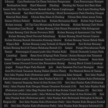
Liburan
Cara Pemberian Cat Dasar Sebelum Pengecatan
Cara Pemotongan Rumput
Berdasarkan Jenis
Hard Material
Dinding
Dinding Air Terjun dari Batu Alam
Susun Sirih : Air Terjun Taman Rumah dan Taman Lingkungan
Dua Lapis Dinding Pada
Taman Rumah
Seri Hard Material Dinding : Motif Kontemporer Pada Dinding Dengan
Material Batu Alam
Ukiran Batu Alam di Dinding
Ukiran Batu Alam sesuai Tema
Taman (Pohon Palem)
Kolam ikan
Kolam Bernuansa Alami
Kolam Segi Empat
Kolam renang
10 Tip Cara Merancang Kolam Renang
Kolam Renang Club House
Perumahan Casa Royal
Kolam Renang Club House Perumahan Villa Kebagusan
Kolam Renang Club House Provence BSD
Kolam Renang di Apartemen City Walk
Kolam Renang Hotel Novotel Palembang
Kolam Renang Hotel Seruni Cisarua
Kolam Renang Rumah Alexandra Kemang Jakarta
Kolam Renang Taman Bebek Made
Wijaya Bali
Kolam Renang yang Terletak di Depan Rumah
Seri Kolam Renang :
Kolam Renang Kecil di Taman Belakang Rumah (1)
lampu
Fungsi Pencahayaan Pada
Taman
Penerangan (Lampu) pada Jalur Pejalan Kaki
Teknik Dramatik Lampu Pada
Lansekap
lantai
Batas Area (Edging) Pada Taman : Antara Rumput dan Tanaman
Semak
Jenis Lapisan Permukaan Tanah (Ground Cover) Selain Tanaman
Jenis-Jenis
Lantai Taman (Ground Cover) dan Peruntukan Ruang
Paving Block Untuk Lansekap
pagar
Fungsi Pagar Pada Rumah
pot
Jenis Tanaman Pot Luar Ruangan
Jenis-
Jenis Pot Untuk Tanaman Ruang Dalam (Indoor Plant)
Pot Material Beton di Taman
Seri Jalur Pejalan Kaki (Pedestrian path)
Merancang Jalan Setapak
Seri Jalur Pejalan
Kaki (Pedestrian path) : Bentuk Jalur Pejalan Kaki (1)
Seri Jalur Pejalan Kaki (Pedestrian
Path) : Inspirasi Stepping Stone di Atas Kolam (10)
Seri Jalur Pejalan Kaki (Pedestrian
Path) : Jalan Pejalan Kaki Dengan Hiasan Ornamen Keramik (14)
Seri Jalur Pejalan Kaki
(Pedestrian path) : Jalur Bagi Pejalan Kaki di Atas Kolam Untuk Hiasan (9)
Seri Jalur
Pejalan Kaki (Pedestrian path) : Jalur Melintas Bagi Pejalan Kaki di Atas Kolam (8)
Seri
Jalur Pejalan Kaki (Pedestrian path) : Jalur Pejalan Kaki Berbentuk Melingkar di Bawah
Pergola (6)
Seri Jalur Pejalan Kaki (Pedestrian Path) : Jalur Pejalan Kaki Bergaya Formal
(2)
Seri Jalur Pejalan Kaki (Pedestrian Path) : Jalur Pejalan Kaki Bergaya Informal (3)