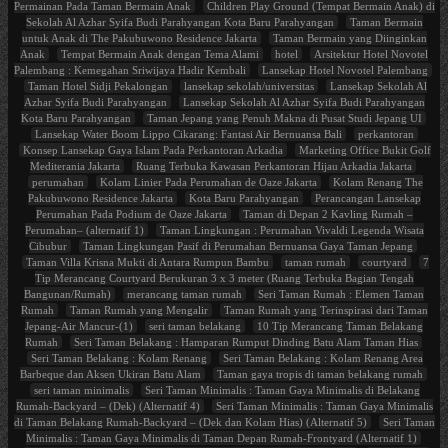
Permainan Pada Taman Bermain Anak
Children Play Ground (Tempat Bermain Anak) di
Sekolah Al Azhar Syifa Budi Parahyangan Kota Baru Parahyangan
Taman Bermain
untuk Anak di The Pakubuwono Residence Jakarta
Taman Bermain yang Diinginkan
Anak
Tempat Bermain Anak dengan Tema Alami
hotel
Arsitektur Hotel Novotel
Palembang : Kemegahan Sriwijaya Hadir Kembali
Lansekap Hotel Novotel Palembang
Taman Hotel Sidji Pekalongan
lansekap sekolah/universitas
Lansekap Sekolah Al
Azhar Syifa Budi Parahyangan
Lansekap Sekolah Al Azhar Syifa Budi Parahyangan
Kota Baru Parahyangan
Taman Jepang yang Penuh Makna di Pusat Studi Jepang UI
Lansekap Water Boom Lippo Cikarang: Fantasi Air Bernuansa Bali
perkantoran
Konsep Lansekap Gaya Islam Pada Perkantoran Arkadia
Marketing Office Bukit Golf
Mediterania Jakarta
Ruang Terbuka Kawasan Perkantoran Hijau Arkadia Jakarta
perumahan
Kolam Linier Pada Perumahan de Oaze Jakarta
Kolam Renang The
Pakubuwono Residence Jakarta
Kota Baru Parahyangan
Perancangan Lansekap
Perumahan Pada Podium de Oaze Jakarta
Taman di Depan 2 Kavling Rumah –
Perumahan– (alternatif 1)
Taman Lingkungan : Perumahan Vivaldi Legenda Wisata
Cibubur
Taman Lingkungan Pasif di Perumahan Bernuansa Gaya Taman Jepang
Taman Villa Krisna Mukti di Antara Rumpun Bambu
taman rumah
courtyard
7
Tip Merancang Courtyard Berukuran 3 x 3 meter (Ruang Terbuka Bagian Tengah
Bangunan/Rumah)
merancang taman rumah
Seri Taman Rumah : Elemen Taman
Rumah
Taman Rumah yang Mengalir
Taman Rumah yang Terinspirasi dari Taman
Jepang-Air Mancur-(1)
seri taman belakang
10 Tip Merancang Taman Belakang
Rumah
Seri Taman Belakang : Hamparan Rumput Dinding Batu Alam Taman Hias
Seri Taman Belakang : Kolam Renang
Seri Taman Belakang : Kolam Renang Area
Barbeque dan Aksen Ukiran Batu Alam
Taman gaya tropis di taman belakang rumah
seri taman minimalis
Seri Taman Minimalis : Taman Gaya Minimalis di Belakang
Rumah-Backyard – (Dek) (Alternatif 4)
Seri Taman Minimalis : Taman Gaya Minimalis
di Taman Belakang Rumah-Backyard – (Dek dan Kolam Hias) (Alternatif 5)
Seri Taman
Minimalis : Taman Gaya Minimalis di Taman Depan Rumah-Frontyard (Alternatif 1)