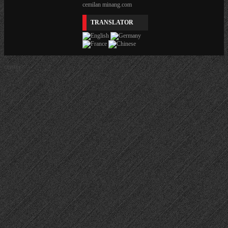
cemilan minang.com
TRANSLATOR
center>