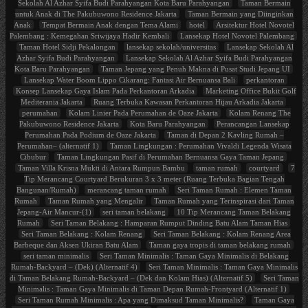
Sekolah Al Azhar Syifa Budi Parahyangan Kota Baru Parahyangan
Taman Bermain
untuk Anak di The Pakubuwono Residence Jakarta
Taman Bermain yang Diinginkan
Anak
Tempat Bermain Anak dengan Tema Alami
hotel
Arsitektur Hotel Novotel
Palembang : Kemegahan Sriwijaya Hadir Kembali
Lansekap Hotel Novotel Palembang
Taman Hotel Sidji Pekalongan
lansekap sekolah/universitas
Lansekap Sekolah Al
Azhar Syifa Budi Parahyangan
Lansekap Sekolah Al Azhar Syifa Budi Parahyangan
Kota Baru Parahyangan
Taman Jepang yang Penuh Makna di Pusat Studi Jepang UI
Lansekap Water Boom Lippo Cikarang: Fantasi Air Bernuansa Bali
perkantoran
Konsep Lansekap Gaya Islam Pada Perkantoran Arkadia
Marketing Office Bukit Golf
Mediterania Jakarta
Ruang Terbuka Kawasan Perkantoran Hijau Arkadia Jakarta
perumahan
Kolam Linier Pada Perumahan de Oaze Jakarta
Kolam Renang The
Pakubuwono Residence Jakarta
Kota Baru Parahyangan
Perancangan Lansekap
Perumahan Pada Podium de Oaze Jakarta
Taman di Depan 2 Kavling Rumah –
Perumahan– (alternatif 1)
Taman Lingkungan : Perumahan Vivaldi Legenda Wisata
Cibubur
Taman Lingkungan Pasif di Perumahan Bernuansa Gaya Taman Jepang
Taman Villa Krisna Mukti di Antara Rumpun Bambu
taman rumah
courtyard
7
Tip Merancang Courtyard Berukuran 3 x 3 meter (Ruang Terbuka Bagian Tengah
Bangunan/Rumah)
merancang taman rumah
Seri Taman Rumah : Elemen Taman
Rumah
Taman Rumah yang Mengalir
Taman Rumah yang Terinspirasi dari Taman
Jepang-Air Mancur-(1)
seri taman belakang
10 Tip Merancang Taman Belakang
Rumah
Seri Taman Belakang : Hamparan Rumput Dinding Batu Alam Taman Hias
Seri Taman Belakang : Kolam Renang
Seri Taman Belakang : Kolam Renang Area
Barbeque dan Aksen Ukiran Batu Alam
Taman gaya tropis di taman belakang rumah
seri taman minimalis
Seri Taman Minimalis : Taman Gaya Minimalis di Belakang
Rumah-Backyard – (Dek) (Alternatif 4)
Seri Taman Minimalis : Taman Gaya Minimalis
di Taman Belakang Rumah-Backyard – (Dek dan Kolam Hias) (Alternatif 5)
Seri Taman
Minimalis : Taman Gaya Minimalis di Taman Depan Rumah-Frontyard (Alternatif 1)
Seri Taman Rumah Minimalis : Apa yang Dimaksud Taman Minimalis?
Taman Gaya