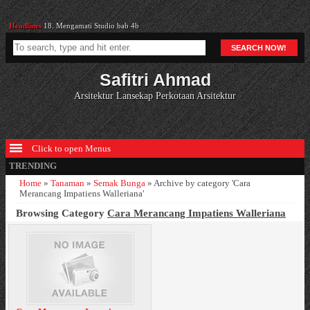
Headlines
18. Mengamati Studio bab 4b
Headlines
9 Cara Merancang Taman Gaya Jepang
SEARCH NOW!
Headlines
Cara Merancang Pseuderantheum Reticulatum “Golden”
Headlines
Cara Merancang Lotus (Nelumbo Nucifera)
Safitri Ahmad
Headlines
Hindari Meletakkan Pohon Cemara Lilin di Fasad Depan (Dinding)
Arsitektur Lansekap Perkotaan Arsitektur
Headlines
18. Mengamati Studio bab 4b
Click to open Menus
TRENDING
Home
»
Tanaman
»
Semak Bunga
»
Archive by category 'Cara
Merancang Impatiens Walleriana'
Browsing Category
Cara Merancang Impatiens Walleriana