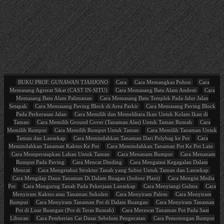
BUKU PROF. GUNAWAN TJAHJONO
Cara
Cara Memangkas Pohon
Cara
Memasang Agrerat Sikat (CAST IN-SITU)
Cara Memasang Batu Alam Andesit
Cara
Memasang Batu Alam Palimanan
Cara Memasang Batu Templek Pada Jalur Jalan
Setapak
Cara Memasang Paving Block di Area Parkir
Cara Memasang Paving Block
Pada Perkerasan Jalan
Cara Memilih dan Memelihara Ikan Untuk Kolam Ikan di
Taman
Cara Memilih Ground Cover (Tanaman Alas) Untuk Taman Rumah
Cara
Memilih Rumput
Cara Memilih Rumput Untuk Taman
Cara Memilih Tanaman Untuk
Taman dan Lansekap
Cara Memindahkan Tanaman Dari Polybag ke Pot
Cara
Memindahkan Tanaman Kaktus Ke Pot
Cara Memindahkan Tanaman Pot Ke Pot Lain
Cara Mempersiapkan Lahan Untuk Taman
Cara Menanam Rumput
Cara Menanam
Rumput Pada Paving
Cara Mencat Dinding
Cara Mengatasi Kegagalan Dalam
Mencat
Cara Mengetahui Struktur Tanah yang Subur Untuk Taman dan Lansekap
Cara Mengilap Daun Tanaman Di Dalam Ruagan (Indoor Plant)
Cara Mengisi Media
Pot
Cara Mengurug Tanah Pada Pekerjaan Lansekap
Cara Menyiangi Gulma
Cara
Menyiram Kaktus atau Tanaman Sukulen
Cara Menyiram Palem
Cara Menyiram
Rumput
Cara Menyiram Tanaman Pot di Dalam Ruangan
Cara Menyiram Tanaman
Pot di Luar Ruangan (Pot di Teras Rumah)
Cara Merawat Tanaman Pot Pada Saat
Liburan
Cara Pemberian Cat Dasar Sebelum Pengecatan
Cara Pemotongan Rumput