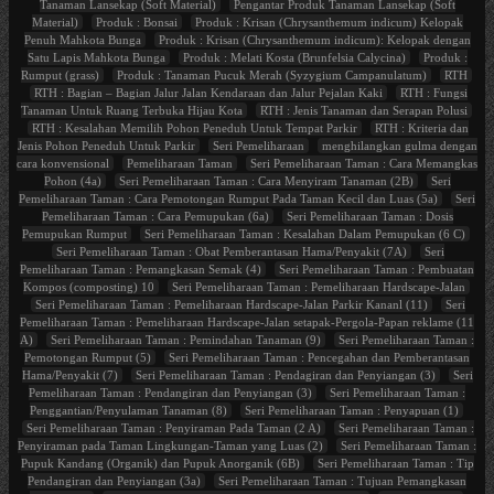
Tanaman Lansekap (Soft Material)
Pengantar Produk Tanaman Lansekap (Soft
Material)
Produk : Bonsai
Produk : Krisan (Chrysanthemum indicum) Kelopak
Penuh Mahkota Bunga
Produk : Krisan (Chrysanthemum indicum): Kelopak dengan
Satu Lapis Mahkota Bunga
Produk : Melati Kosta (Brunfelsia Calycina)
Produk :
Rumput (grass)
Produk : Tanaman Pucuk Merah (Syzygium Campanulatum)
RTH
RTH : Bagian – Bagian Jalur Jalan Kendaraan dan Jalur Pejalan Kaki
RTH : Fungsi
Tanaman Untuk Ruang Terbuka Hijau Kota
RTH : Jenis Tanaman dan Serapan Polusi
RTH : Kesalahan Memilih Pohon Peneduh Untuk Tempat Parkir
RTH : Kriteria dan
Jenis Pohon Peneduh Untuk Parkir
Seri Pemeliharaan
menghilangkan gulma dengan
cara konvensional
Pemeliharaan Taman
Seri Pemeliharaan Taman : Cara Memangkas
Pohon (4a)
Seri Pemeliharaan Taman : Cara Menyiram Tanaman (2B)
Seri
Pemeliharaan Taman : Cara Pemotongan Rumput Pada Taman Kecil dan Luas (5a)
Seri
Pemeliharaan Taman : Cara Pemupukan (6a)
Seri Pemeliharaan Taman : Dosis
Pemupukan Rumput
Seri Pemeliharaan Taman : Kesalahan Dalam Pemupukan (6 C)
Seri Pemeliharaan Taman : Obat Pemberantasan Hama/Penyakit (7A)
Seri
Pemeliharaan Taman : Pemangkasan Semak (4)
Seri Pemeliharaan Taman : Pembuatan
Kompos (composting) 10
Seri Pemeliharaan Taman : Pemeliharaan Hardscape-Jalan
Seri Pemeliharaan Taman : Pemeliharaan Hardscape-Jalan Parkir Kananl (11)
Seri
Pemeliharaan Taman : Pemeliharaan Hardscape-Jalan setapak-Pergola-Papan reklame (11
A)
Seri Pemeliharaan Taman : Pemindahan Tanaman (9)
Seri Pemeliharaan Taman :
Pemotongan Rumput (5)
Seri Pemeliharaan Taman : Pencegahan dan Pemberantasan
Hama/Penyakit (7)
Seri Pemeliharaan Taman : Pendagiran dan Penyiangan (3)
Seri
Pemeliharaan Taman : Pendangiran dan Penyiangan (3)
Seri Pemeliharaan Taman :
Penggantian/Penyulaman Tanaman (8)
Seri Pemeliharaan Taman : Penyapuan (1)
Seri Pemeliharaan Taman : Penyiraman Pada Taman (2 A)
Seri Pemeliharaan Taman :
Penyiraman pada Taman Lingkungan-Taman yang Luas (2)
Seri Pemeliharaan Taman :
Pupuk Kandang (Organik) dan Pupuk Anorganik (6B)
Seri Pemeliharaan Taman : Tip
Pendangiran dan Penyiangan (3a)
Seri Pemeliharaan Taman : Tujuan Pemangkasan