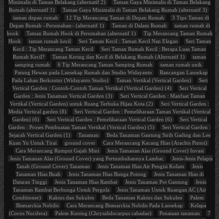
Minimalis di Taman Belakang (alternatif 2)
Taman Gaya Minimalis di Taman Belakang
Rumah (alternatif 1)
Taman Gaya Minimalis di Taman Belakang Rumah (alternatif 3)
taman depan rumah
12 Tip Merancang Taman di Depan Rumah
3 Tipe Taman di
Depan Rumah –Perumahan– (alternatif 1)
Taman di Dalam Rumah
taman rumah di
hook
Taman Rumah Hook di Perumahan (alternatif 1)
Tip Merancang Taman Rumah
Hook
taman rumah kecil
Seri Taman Kecil : Taman Kecil Nan Elegan
Seri Taman
Kecil : Tip Merancang Taman Kecil
Seri Taman Rumah Kecil : Berapa Luas Taman
Rumah Kecil?
Taman Kering dan Kecil di Belakang Rumah (Alternatif 1)
taman
samping rumah
6 Tip Merancang Taman Samping Rumah
taman rumah unik
Patung Hewan pada Lansekap Rumah dan Studio Widayanto
Rancangan Lansekap
Pada Lahan Berkontur (Widayanto Studio)
Taman Vertikal (Vertical Garden)
Seri
Vertical Garden : Contoh-Contoh Taman Vertikal (Vertical Garden) (4)
Seri Vertical
Garden : Jenis Tanaman Vertical Garden (3)
Seri Vertical Garden : Manfaat Taman
Vertikal (Vertical Garden) untuk Ruang Terbuka Hijau Kota (2)
Seri Vertical Garden :
Media Vertical garden (8)
Seri Vertical Garden : Pemeliharaan Taman Vertikal (Vertical
Garden) (6)
Seri Vertical Garden : Pemeliharaan Vertical Garden (6)
Seri Vertical
Garden : Proses Pembuatan Taman Vertikal (Vertical Garden) (5)
Seri Vertical Garden :
Sejarah Vertical Garden (1)
Tanaman
Beda Tanaman Gantung Sirih Gading dan Lee
Kuan Yu Untuk Tirai
ground cover
Cara Merancang Kacang Hias (Arachis Pintoi)
Cara Merancang Rumput Gajah Mini
Jenis Tamanan Alas (Ground Cover) Invasi
Jenis Tamanan Alas (Ground Cover) yang Pertumbuhannya Lambat.
Jenis-Jenis Pelapis
Tanah (Ground Cover) Tanaman
Jenis Tanaman Hias Air Pengisi Kolam
Jenis
Tanaman Hias Buah
Jenis Tanaman Hias Bunga Potong
Jenis Tanaman Hias di
Dataran Tinggi
Jenis Tanaman Hias Rambat
Jenis Tanaman Pot Gantung
Jenis
Tanaman Rambat Berbunga Untuk Pergola
Jenis Tanaman Untuk Ruangan AC (Air
Conditioner)
Kaktus dan Sukulen
Beda Tanaman Kaktus dan Sukulen
Palem
Bismarckia Nobilis
Cara Merancang Bismarckia Nobilis Pada Lansekap
Kelapa
(Cocos Nucifera)
Palem Kuning (Chrysalidocarpus cabadae)
Penataan tanaman
7