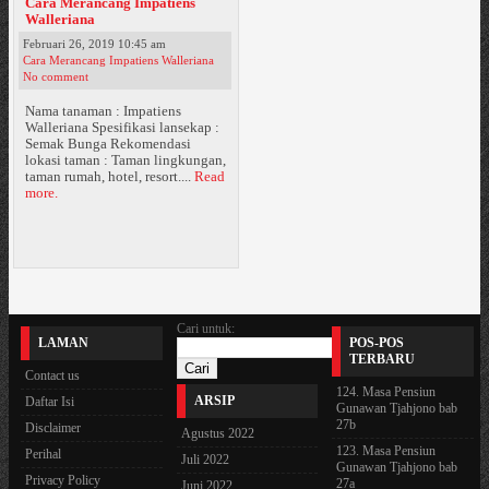
Cara Merancang Impatiens
Walleriana
Februari 26, 2019 10:45 am
Cara Merancang Impatiens Walleriana
No comment
Nama tanaman : Impatiens
Walleriana Spesifikasi lansekap :
Semak Bunga Rekomendasi
lokasi taman : Taman lingkungan,
taman rumah, hotel, resort....
Read
more.
Cari untuk:
LAMAN
POS-POS
TERBARU
Contact us
124. Masa Pensiun
ARSIP
Daftar Isi
Gunawan Tjahjono bab
27b
Disclaimer
Agustus 2022
123. Masa Pensiun
Perihal
Juli 2022
Gunawan Tjahjono bab
Privacy Policy
27a
Juni 2022