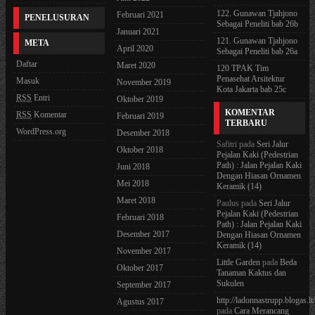
122. Gunawan Tjahjono
Februari 2021
PENELUSURAN
Sebagai Peneliti bab 26b
Januari 2021
121. Gunawan Tjahjono
META
April 2020
Sebagai Peneliti bab 26a
Daftar
Maret 2020
120 TPAK Tim
Penasehat Arsitektur
Masuk
November 2019
Kota Jakarta bab 25c
RSS
Entri
Oktober 2019
KOMENTAR
RSS
Komentar
Februari 2019
TERBARU
WordPress.org
Desember 2018
Safitri
pada
Seri Jalur
Oktober 2018
Pejalan Kaki (Pedestrian
Path) : Jalan Pejalan Kaki
Juni 2018
Dengan Hiasan Ornamen
Mei 2018
Keramik (14)
Maret 2018
Paulus
pada
Seri Jalur
Pejalan Kaki (Pedestrian
Februari 2018
Path) : Jalan Pejalan Kaki
Desember 2017
Dengan Hiasan Ornamen
Keramik (14)
November 2017
Little Garden
pada
Beda
Oktober 2017
Tanaman Kaktus dan
Sukulen
September 2017
http://ladonnastrupp.blogas.lt
Agustus 2017
pada
Cara Merancang