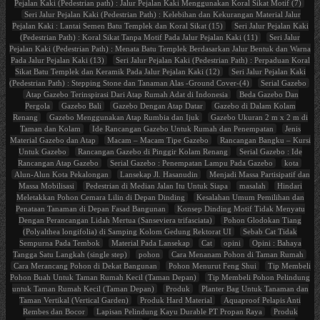
Pejalan Kaki (Pedestrian path) : Jalur Pejalan Kaki Menggunakan Koral Sikat Motif (7)
Seri Jalur Pejalan Kaki (Pedestrian Path) : Kelebihan dan Kekurangan Material Jalur
Pejalan Kaki : Lantai Semen Batu Templek dan Koral Sikat (15)
Seri Jalur Pejalan Kaki
(Pedestrian Path) : Koral Sikat Tanpa Motif Pada Jalur Pejalan Kaki (11)
Seri Jalur
Pejalan Kaki (Pedestrian Path) : Menata Batu Templek Berdasarkan Jalur Bentuk dan Warna
Pada Jalur Pejalan Kaki (13)
Seri Jalur Pejalan Kaki (Pedestrian Path) : Perpaduan Koral
Sikat Batu Templek dan Keramik Pada Jalur Pejalan Kaki (12)
Seri Jalur Pejalan Kaki
(Pedestrian Path) : Stepping Stone dan Tanaman Alas -Ground Cover-(4)
Serial Gazebo
Atap Gazebo Terinspirasi Dari Atap Rumah Adat di Indonesia
Beda Gazebo Dan
Pergola
Gazebo Bali
Gazebo Dengan Atap Datar
Gazebo di Dalam Kolam
Renang
Gazebo Menggunakan Atap Rumbia dan Ijuk
Gazebo Ukuran 2 m x 2 m di
Taman dan Kolam
Ide Rancangan Gazebo Untuk Rumah dan Penempatan
Jenis
Material Gazebo dan Atap
Macam – Macam Tipe Gazebo
Rancangan Bangku – Kursi
Untuk Gazebo
Rancangan Gazebo di Pinggir Kolam Renang
Serial Gazebo : Ide
Rancangan Atap Gazebo
Serial Gazebo : Penempatan Lampu Pada Gazebo
kota
Alun-Alun Kota Pekalongan
Lansekap Jl. Hasanudin
Menjadi Massa Partisipatif dan
Massa Mobilisasi
Pedestrian di Median Jalan Itu Untuk Siapa
masalah
Hindari
Meletakkan Pohon Cemara Lilin di Depan Dinding
Kesalahan Umum Pemilihan dan
Penataan Tanaman di Depan Fasad Bangunan
Konsep Dinding Motif Tidak Menyatu
Dengan Perancangan Lidah Mertua (Sanseviera trifasciata)
Pohon Glodokan Tiang
(Polyalthea longifolia) di Samping Kolom Gedung Rektorat UI
Sebab Cat Tidak
Sempurna Pada Tembok
Material Pada Lansekap
Cat
opini
Opini : Bahaya
Tangga Satu Langkah (single step)
pohon
Cara Menanam Pohon di Taman Rumah
Cara Merancang Pohon di Dekat Bangunan
Pohon Menurut Feng Shui
Tip Membeli
Pohon Buah Untuk Taman Rumah Kecil (Taman Depan)
Tip Membeli Pohon Pelindung
untuk Taman Rumah Kecil (Taman Depan)
Produk
Planter Bag Untuk Tanaman dan
Taman Vertikal (Vertical Garden)
Produk Hard Material
Aquaproof Pelapis Anti
Rembes dan Bocor
Lapisan Pelindung Kayu Durable PT Propan Raya
Produk