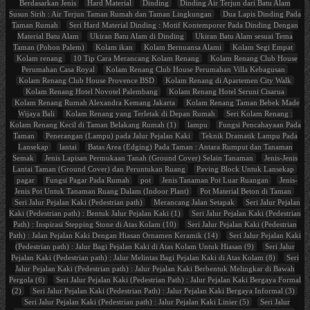
Berdasarkan Jenis
Hard Material
Dinding
Dinding Air Terjun dari Batu Alam
Susun Sirih : Air Terjun Taman Rumah dan Taman Lingkungan
Dua Lapis Dinding Pada
Taman Rumah
Seri Hard Material Dinding : Motif Kontemporer Pada Dinding Dengan
Material Batu Alam
Ukiran Batu Alam di Dinding
Ukiran Batu Alam sesuai Tema
Taman (Pohon Palem)
Kolam ikan
Kolam Bernuansa Alami
Kolam Segi Empat
Kolam renang
10 Tip Cara Merancang Kolam Renang
Kolam Renang Club House
Perumahan Casa Royal
Kolam Renang Club House Perumahan Villa Kebagusan
Kolam Renang Club House Provence BSD
Kolam Renang di Apartemen City Walk
Kolam Renang Hotel Novotel Palembang
Kolam Renang Hotel Seruni Cisarua
Kolam Renang Rumah Alexandra Kemang Jakarta
Kolam Renang Taman Bebek Made
Wijaya Bali
Kolam Renang yang Terletak di Depan Rumah
Seri Kolam Renang :
Kolam Renang Kecil di Taman Belakang Rumah (1)
lampu
Fungsi Pencahayaan Pada
Taman
Penerangan (Lampu) pada Jalur Pejalan Kaki
Teknik Dramatik Lampu Pada
Lansekap
lantai
Batas Area (Edging) Pada Taman : Antara Rumput dan Tanaman
Semak
Jenis Lapisan Permukaan Tanah (Ground Cover) Selain Tanaman
Jenis-Jenis
Lantai Taman (Ground Cover) dan Peruntukan Ruang
Paving Block Untuk Lansekap
pagar
Fungsi Pagar Pada Rumah
pot
Jenis Tanaman Pot Luar Ruangan
Jenis-
Jenis Pot Untuk Tanaman Ruang Dalam (Indoor Plant)
Pot Material Beton di Taman
Seri Jalur Pejalan Kaki (Pedestrian path)
Merancang Jalan Setapak
Seri Jalur Pejalan
Kaki (Pedestrian path) : Bentuk Jalur Pejalan Kaki (1)
Seri Jalur Pejalan Kaki (Pedestrian
Path) : Inspirasi Stepping Stone di Atas Kolam (10)
Seri Jalur Pejalan Kaki (Pedestrian
Path) : Jalan Pejalan Kaki Dengan Hiasan Ornamen Keramik (14)
Seri Jalur Pejalan Kaki
(Pedestrian path) : Jalur Bagi Pejalan Kaki di Atas Kolam Untuk Hiasan (9)
Seri Jalur
Pejalan Kaki (Pedestrian path) : Jalur Melintas Bagi Pejalan Kaki di Atas Kolam (8)
Seri
Jalur Pejalan Kaki (Pedestrian path) : Jalur Pejalan Kaki Berbentuk Melingkar di Bawah
Pergola (6)
Seri Jalur Pejalan Kaki (Pedestrian Path) : Jalur Pejalan Kaki Bergaya Formal
(2)
Seri Jalur Pejalan Kaki (Pedestrian Path) : Jalur Pejalan Kaki Bergaya Informal (3)
Seri Jalur Pejalan Kaki (Pedestrian path) : Jalur Pejalan Kaki Linier (5)
Seri Jalur