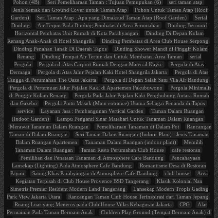
Pohon (4B)
Seri Pemeliharaan Taman : Tujuan Pemupukan (6)
seri taman atap
Jenis Semak dan Ground Cover untuk Taman Atap
Pohon Untuk Taman Atap (Roof
Garden)
Seri Taman Atap : Apa yang Dimaksud Taman Atap (Roof Garden)
Serial
Dinding
Air Terjun Pada Dinding Pembatas di Area Perumahan
Dinding Bermotif
Horizontal Pembatas Unit Rumah di Kota Parahyangan
Dinding Di Depan Kolam
Renang Anak-Anak di Hotel Shangrila
Dinding Pembatas di Area Club House Serpong
Dinding Penahan Tanah Di Daerah Tapos
Dinding Shower Mandi di Pinggir Kolam
Renang
Dinding Tempat Air Terjun dan Untuk Membatasi Area Taman
serial
Pergola
Pergola di Atas Carport Rumah Dengan Material Kayu.
Pergola di Atas
Dermaga
Pergola di Atas Jalur Pejalan Kaki Hotel Shangrila Jakarta
Pergola di Atas
Tangga di Perumahan The Oaze Jakarta
Pergola di Depan Salah Satu Vila Air Bandung
Pergola di Pertemuan Jalur Pejalan Kaki di Apartemen Pakubuwono
Pergola Minimalis
di Pinggir Kolam Renang
Pergola Pada Jalur Pejalan Kaki Penghubung Antara Rumah
dan Gazebo
Pergola Pintu Masuk (Main entrance) Utama Sebagai Penanda di Tapos
service
Layanan Jasa : Pembangunan Vertical Garden
Taman Dalam Ruangan
(Indoor Garden)
Lampu Penganti Sinar Matahari Untuk Tanaman Dalam Ruangan
Merawat Tanaman Dalam Ruangan
Pemeliharaan Tanaman di Dalam Pot
Rancangan
Taman di Dalam Ruangan
Seri Taman Dalam Ruangan (Indoor Plant) : Jenis Tanaman
Dalam Ruangan Apartemen
Tanaman Dalam Ruangan (indoor plant)
Memilih
Tanaman Dalam Ruangan
Taman Resto Perumahan Club House
cafe restoran
Pemilihan dan Penataan Tanaman di Atmosphere Cafe Bandung
Pencahayaan
Lansekap (Lighting) Pada Atmosphere Cafe Bandung
Romantisme Desa di Restoran
Payon
Saung Khas Parahyangan di Atmosphere Cafe Bandung
club house
Area
Kegiatan Terpisah di Club House Provence BSD Tangerang
Klasik Kolonial Nan
Simetris Premier Resident Modern Land Tangerang
Lansekap Modern Tropis Gading
Park View Jakarta Utara
Rancangan Taman Club House Terinspirasi dari Taman Jepang
Ruang Luar yang Menerus pada Club House Villas Kebagusan Jakarta
CPG
Alat
Permainan Pada Taman Bermain Anak
Children Play Ground (Tempat Bermain Anak) di