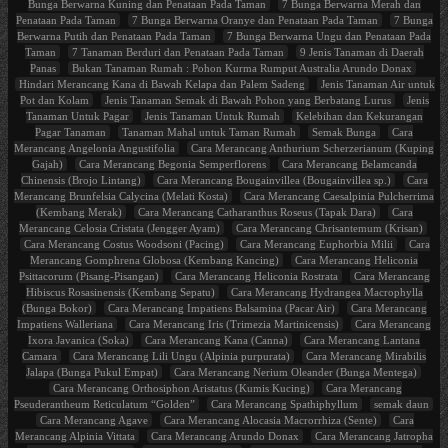
Bunga Berwarna Kuning dan Penataan Pada Taman
7 Bunga Berwarna Merah dan
Penataan Pada Taman
7 Bunga Berwarna Oranye dan Penataan Pada Taman
7 Bunga
Berwarna Putih dan Penataan Pada Taman
7 Bunga Berwarna Ungu dan Penataan Pada
Taman
7 Tanaman Berduri dan Penataan Pada Taman
9 Jenis Tanaman di Daerah
Panas
Bukan Tanaman Rumah : Pohon Kurma Rumput Australia Arundo Donax
Hindari Merancang Kana di Bawah Kelapa dan Palem Sadeng
Jenis Tanaman Air untuk
Pot dan Kolam
Jenis Tanaman Semak di Bawah Pohon yang Berbatang Lurus
Jenis
Tanaman Untuk Pagar
Jenis Tanaman Untuk Rumah
Kelebihan dan Kekurangan
Pagar Tanaman
Tanaman Mahal untuk Taman Rumah
Semak Bunga
Cara
Merancang Angelonia Angustifolia
Cara Merancang Anthurium Scherzerianum (Kuping
Gajah)
Cara Merancang Begonia Semperflorens
Cara Merancang Belamcanda
Chinensis (Brojo Lintang)
Cara Merancang Bougainvillea (Bougainvillea sp.)
Cara
Merancang Brunfelsia Calycina (Melati Kosta)
Cara Merancang Caesalpinia Pulcherrima
(Kembang Merak)
Cara Merancang Catharanthus Roseus (Tapak Dara)
Cara
Merancang Celosia Cristata (Jengger Ayam)
Cara Merancang Chrisantemum (Krisan)
Cara Merancang Costus Woodsoni (Pacing)
Cara Merancang Euphorbia Milii
Cara
Merancang Gomphrena Globosa (Kembang Kancing)
Cara Merancang Heliconia
Psittacorum (Pisang-Pisangan)
Cara Merancang Heliconia Rostrata
Cara Merancang
Hibiscus Rosasinensis (Kembang Sepatu)
Cara Merancang Hydrangea Macrophylla
(Bunga Bokor)
Cara Merancang Impatiens Balsamina (Pacar Air)
Cara Merancang
Impatiens Walleriana
Cara Merancang Iris (Trimezia Martinicensis)
Cara Merancang
Ixora Javanica (Soka)
Cara Merancang Kana (Canna)
Cara Merancang Lantana
Camara
Cara Merancang Lili Ungu (Alpinia purpurata)
Cara Merancang Mirabilis
Jalapa (Bunga Pukul Empat)
Cara Merancang Nerium Oleander (Bunga Mentega)
Cara Merancang Orthosiphon Aristatus (Kumis Kucing)
Cara Merancang
Pseuderantheum Reticulatum “Golden”
Cara Merancang Spathiphyllum
semak daun
Cara Merancang Agave
Cara Merancang Alocasia Macrorrhiza (Sente)
Cara
Merancang Alpinia Vittata
Cara Merancang Arundo Donax
Cara Merancang Jatropha